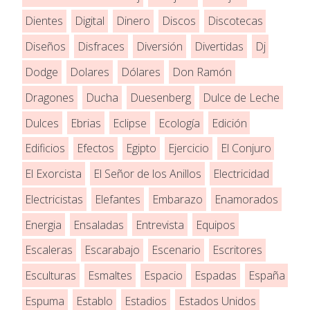
Dientes
Digital
Dinero
Discos
Discotecas
Diseños
Disfraces
Diversión
Divertidas
Dj
Dodge
Dolares
Dólares
Don Ramón
Dragones
Ducha
Duesenberg
Dulce de Leche
Dulces
Ebrias
Eclipse
Ecología
Edición
Edificios
Efectos
Egipto
Ejercicio
El Conjuro
El Exorcista
El Señor de los Anillos
Electricidad
Electricistas
Elefantes
Embarazo
Enamorados
Energia
Ensaladas
Entrevista
Equipos
Escaleras
Escarabajo
Escenario
Escritores
Esculturas
Esmaltes
Espacio
Espadas
España
Espuma
Establo
Estadios
Estados Unidos