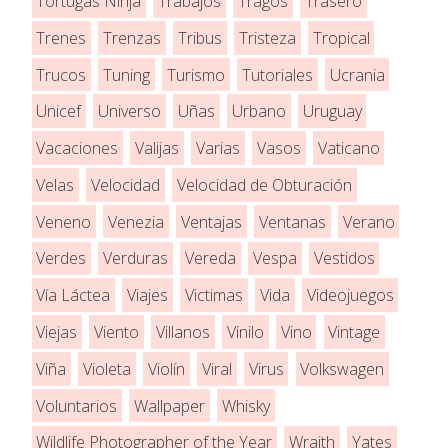
Tortugas Ninja
Trabajos
Tragos
Trasero
Trenes
Trenzas
Tribus
Tristeza
Tropical
Trucos
Tuning
Turismo
Tutoriales
Ucrania
Unicef
Universo
Uñas
Urbano
Uruguay
Vacaciones
Valijas
Varias
Vasos
Vaticano
Velas
Velocidad
Velocidad de Obturación
Veneno
Venezia
Ventajas
Ventanas
Verano
Verdes
Verduras
Vereda
Vespa
Vestidos
Vía Láctea
Viajes
Victimas
Vida
Videojuegos
Viejas
Viento
Villanos
Vinilo
Vino
Vintage
Viña
Violeta
Violín
Viral
Virus
Volkswagen
Voluntarios
Wallpaper
Whisky
Wildlife Photographer of the Year
Wraith
Yates