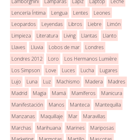
Lamborghini
Lámparas
Lápiz
Laptop
Leche
Lencería Íntima
Lengua
Lentes
Leones
Leopardos
Leyendas
Libros
Liebre
Limón
Limpieza
Literatura
Living
Llantas
Llanto
Llaves
Lluvia
Lobos de mar
Londres
Londres 2012
Loro
Los Hermanos Lumière
Los Simpson
Love
Luces
Lucha
Lugares
Lujo
Luna
Luz
Machismo
Madera
Madres
Madrid
Magia
Mamá
Mamíferos
Manicura
Manifestación
Manos
Manteca
Mantequilla
Manzanas
Maquillaje
Mar
Maravillas
Marchas
Marihuana
Marines
Mariposas
Marketing
Marmotas
Martillo
Mascotas