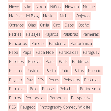
Nieve
Nike
Nikon
Niños
Nirvana
Noche
Noticias del Blog
Novios
Nubes
Objetos
Obreros
Olas
Orilla
Oro
Osos
Otoño
Padres
Paisajes
Pájaros
Palabras
Palmeras
Pancartas
Pandas
Pandemia
Panorámica
Papa
Papá
Papá Noel
Paracaidas
Paraguay
Paredes
Parejas
Paris
París
Partituras
Pascua
Pasteles
Pasto
Patio
Patos
Patricio
Payaso
Paz
PCs
Peces
Peinados
Películas
Pelirrojas
Pelo
Pelotas
Peluches
Periodismo
Perros
Personajes
Personas
Perspectiva
PES
Peugeot
Photography Comedy Wildlife