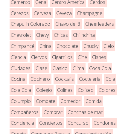
Cemento
Cena
Centro America
Cerdos
Cerezos
Cerveza
Ceveza
Champagne
Chapulín Colorado
Chavo del 8
Cheerleaders
Chevrolet
Chevy
Chicas
Chilindrina
Chimpancé
China
Chocolate
Chucky
Cielo
Ciencia
Ciervos
Cigarrillos
Cine
Cisnes
Ciudades
Clase
Clásico
Clima
Coca Cola
Cocina
Cocinero
Cocktails
Coctelería
Cola
Cola Cola
Colegio
Colinas
Coliseo
Colores
Columpio
Combate
Comedor
Comida
Compañeros
Comprar
Conchas de mar
Conciencia
Conciertos
Concurso
Condones