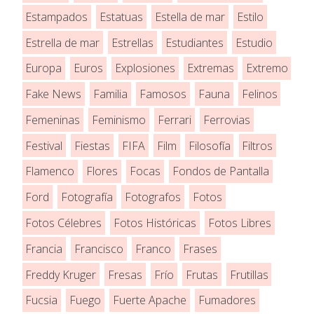
Estampados
Estatuas
Estella de mar
Estilo
Estrella de mar
Estrellas
Estudiantes
Estudio
Europa
Euros
Explosiones
Extremas
Extremo
Fake News
Familia
Famosos
Fauna
Felinos
Femeninas
Feminismo
Ferrari
Ferrovias
Festival
Fiestas
FIFA
Film
Filosofía
Filtros
Flamenco
Flores
Focas
Fondos de Pantalla
Ford
Fotografía
Fotografos
Fotos
Fotos Célebres
Fotos Históricas
Fotos Libres
Francia
Francisco
Franco
Frases
Freddy Kruger
Fresas
Frío
Frutas
Frutillas
Fucsia
Fuego
Fuerte Apache
Fumadores