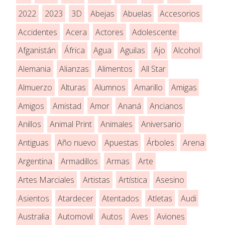
2022
2023
3D
Abejas
Abuelas
Accesorios
Accidentes
Acera
Actores
Adolescente
Afganistán
África
Agua
Aguilas
Ajo
Alcohol
Alemania
Alianzas
Alimentos
All Star
Almuerzo
Alturas
Alumnos
Amarillo
Amigas
Amigos
Amistad
Amor
Ananá
Ancianos
Anillos
Animal Print
Animales
Aniversario
Antiguas
Año nuevo
Apuestas
Árboles
Arena
Argentina
Armadillos
Armas
Arte
Artes Marciales
Artistas
Artística
Asesino
Asientos
Atardecer
Atentados
Atletas
Audi
Australia
Automovil
Autos
Aves
Aviones