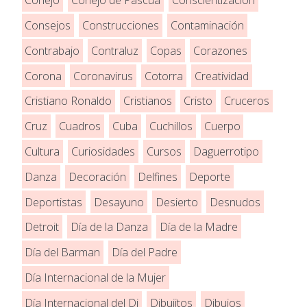
Conejo
Conejo de Pascua
Conscientización
Consejos
Construcciones
Contaminación
Contrabajo
Contraluz
Copas
Corazones
Corona
Coronavirus
Cotorra
Creatividad
Cristiano Ronaldo
Cristianos
Cristo
Cruceros
Cruz
Cuadros
Cuba
Cuchillos
Cuerpo
Cultura
Curiosidades
Cursos
Daguerrotipo
Danza
Decoración
Delfines
Deporte
Deportistas
Desayuno
Desierto
Desnudos
Detroit
Día de la Danza
Día de la Madre
Día del Barman
Día del Padre
Día Internacional de la Mujer
Día Internacional del Dj
Dibujitos
Dibujos