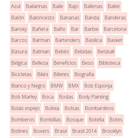
Azul
Bailarinas
Baile
Bajo
Ballenas
Ballet
Balón
Baloncesto
Bananas
Banda
Banderas
Bansky
Bañera
Baño
Bar
Barbie
Barcelona
Barcos
Barman
Bartenders
Basilica
Basket
Basura
Batman
Bebés
Bebidas
Beisball
Bélgica
Belleza
Beneficios
Beso
Biblioteca
Bicicletas
Bikini
Billetes
Biografía
Blanco y Negro
BMW
BMX
Bob Esponja
Bob Marley
Boca
Bodas
Body Painting
Bolas espejo
Bolivia
Bolsas
Bombardeos
Bomberos
Bombillas
Bosque
Botella
Botes
Botines
Boxers
Brasil
Brasil 2014
Brooklyn