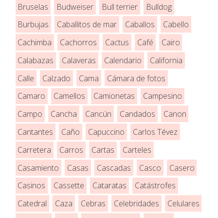
Bruselas
Budweiser
Bull terrier
Bulldog
Burbujas
Caballitos de mar
Caballos
Cabello
Cachimba
Cachorros
Cactus
Café
Cairo
Calabazas
Calaveras
Calendario
California
Calle
Calzado
Cama
Cámara de fotos
Camaro
Camellos
Camionetas
Campesino
Campo
Cancha
Cancún
Candados
Canon
Cantantes
Caño
Capuccino
Carlos Tévez
Carretera
Carros
Cartas
Carteles
Casamiento
Casas
Cascadas
Casco
Casero
Casinos
Cassette
Cataratas
Catástrofes
Catedral
Caza
Cebras
Celebridades
Celulares