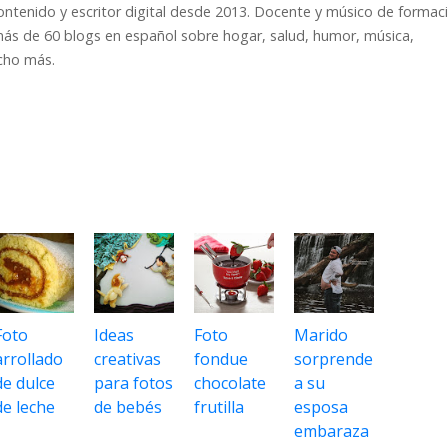
ontenido y escritor digital desde 2013. Docente y músico de formaci
ás de 60 blogs en español sobre hogar, salud, humor, música,
cho más.
Foto
Ideas
Foto
Marido
arrollado
creativas
fondue
sorprende
de dulce
para fotos
chocolate
a su
de leche
de bebés
frutilla
esposa
embaraza