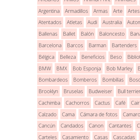
Argentina
Armadillos
Armas
Arte
Artes
Atentados
Atletas
Audi
Australia
Autom
Ballenas
Ballet
Balón
Baloncesto
Ban
Barcelona
Barcos
Barman
Bartenders
Bélgica
Belleza
Beneficios
Beso
Bibli
BMW
BMX
Bob Esponja
Bob Marley
Bombardeos
Bomberos
Bombillas
Bos
Brooklyn
Bruselas
Budweiser
Bull terrie
Cachimba
Cachorros
Cactus
Café
Cai
Calzado
Cama
Cámara de fotos
Camar
Cancún
Candados
Canon
Cantantes
C
Carteles
Casamiento
Casas
Cascadas