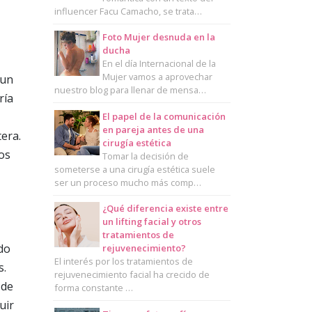
influencer Facu Camacho, se trata…
Foto Mujer desnuda en la
ducha
En el día Internacional de la
Mujer vamos a aprovechar
 un
nuestro blog para llenar de mensa…
ría
El papel de la comunicación
en pareja antes de una
tera.
cirugía estética
os
Tomar la decisión de
someterse a una cirugía estética suele
ser un proceso mucho más comp…
¿Qué diferencia existe entre
un lifting facial y otros
tratamientos de
do
rejuvenecimiento?
El interés por los tratamientos de
s.
rejuvenecimiento facial ha crecido de
 de
forma constante …
uir