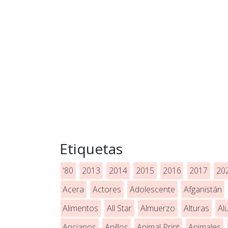
Etiquetas
'80
2013
2014
2015
2016
2017
20
Acera
Actores
Adolescente
Afganistán
Alimentos
All Star
Almuerzo
Alturas
Al
Ancianos
Anillos
Animal Print
Animales