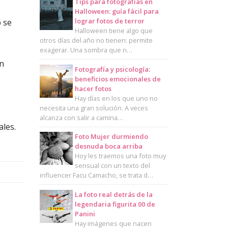
Tips para fotografías en
Halloween: guía fácil para
lograr fotos de terror
 se
Halloween tiene algo que
otros días del año no tienen: permite
exagerar. Una sombra que n…
en
Fotografía y psicología:
beneficios emocionales de
hacer fotos
Hay días en los que uno no
necesita una gran solución. A veces
alcanza con salir a camina…
ales.
Foto Mujer durmiendo
desnuda boca arriba
Hoy les traemos una foto muy
sensual con un texto del
influencer Facu Camacho, se trata d…
La foto real detrás de la
legendaria figurita 00 de
Panini
Hay imágenes que nacen