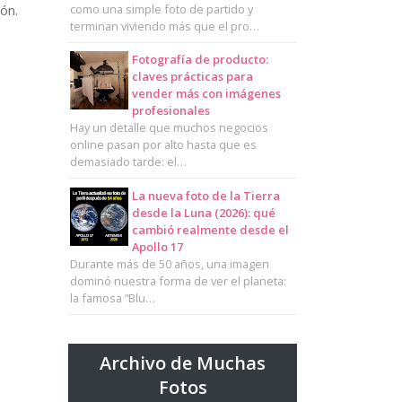
como una simple foto de partido y
ón.
terminan viviendo más que el pro…
Fotografía de producto:
claves prácticas para
vender más con imágenes
profesionales
Hay un detalle que muchos negocios
online pasan por alto hasta que es
demasiado tarde: el…
La nueva foto de la Tierra
desde la Luna (2026): qué
cambió realmente desde el
Apollo 17
Durante más de 50 años, una imagen
dominó nuestra forma de ver el planeta:
la famosa “Blu…
Archivo de Muchas
Fotos