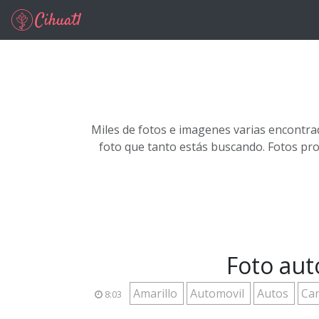
Ir al contenido principal
Miles de fotos e imagenes varias encontra
foto que tanto estás buscando. Fotos pr
Foto aut
Amarillo
Automovil
Autos
Ca
8:03