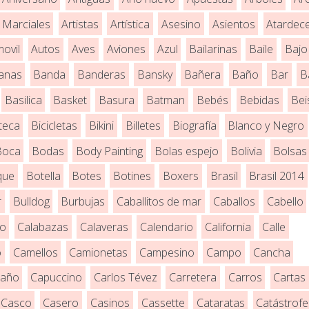
 Marciales
Artistas
Artística
Asesino
Asientos
Atardec
ovil
Autos
Aves
Aviones
Azul
Bailarinas
Baile
Bajo
anas
Banda
Banderas
Bansky
Bañera
Baño
Bar
B
Basilica
Basket
Basura
Batman
Bebés
Bebidas
Bei
oteca
Bicicletas
Bikini
Billetes
Biografía
Blanco y Negro
Boca
Bodas
Body Painting
Bolas espejo
Bolivia
Bolsas
que
Botella
Botes
Botines
Boxers
Brasil
Brasil 2014
r
Bulldog
Burbujas
Caballitos de mar
Caballos
Cabello
ro
Calabazas
Calaveras
Calendario
California
Calle
o
Camellos
Camionetas
Campesino
Campo
Cancha
año
Capuccino
Carlos Tévez
Carretera
Carros
Cartas
Casco
Casero
Casinos
Cassette
Cataratas
Catástrofe