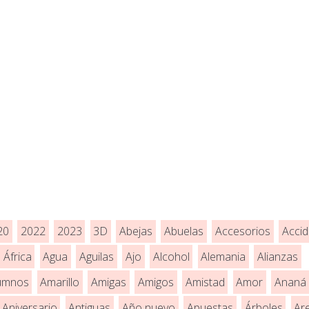
20
2022
2023
3D
Abejas
Abuelas
Accesorios
Accid
África
Agua
Aguilas
Ajo
Alcohol
Alemania
Alianzas
umnos
Amarillo
Amigas
Amigos
Amistad
Amor
Ananá
Aniversario
Antiguas
Año nuevo
Apuestas
Árboles
Ar