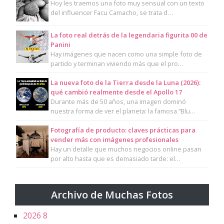
Hoy les traemos una foto muy sensual con un texto
del influencer Facu Camacho, se trata d…
La foto real detrás de la legendaria figurita 00 de
Panini
Hay imágenes que nacen como una simple foto de
partido y terminan viviendo más que el pro…
La nueva foto de la Tierra desde la Luna (2026):
qué cambió realmente desde el Apollo 17
Durante más de 50 años, una imagen dominó
nuestra forma de ver el planeta: la famosa “Blu…
Fotografía de producto: claves prácticas para
vender más con imágenes profesionales
Hay un detalle que muchos negocios online pasan
por alto hasta que es demasiado tarde: el…
Archivo de Muchas Fotos
2026
8