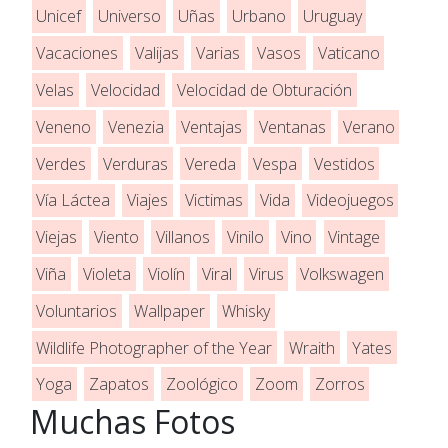
Unicef
Universo
Uñas
Urbano
Uruguay
Vacaciones
Valijas
Varias
Vasos
Vaticano
Velas
Velocidad
Velocidad de Obturación
Veneno
Venezia
Ventajas
Ventanas
Verano
Verdes
Verduras
Vereda
Vespa
Vestidos
Vía Láctea
Viajes
Victimas
Vida
Videojuegos
Viejas
Viento
Villanos
Vinilo
Vino
Vintage
Viña
Violeta
Violín
Viral
Virus
Volkswagen
Voluntarios
Wallpaper
Whisky
Wildlife Photographer of the Year
Wraith
Yates
Yoga
Zapatos
Zoológico
Zoom
Zorros
Muchas Fotos