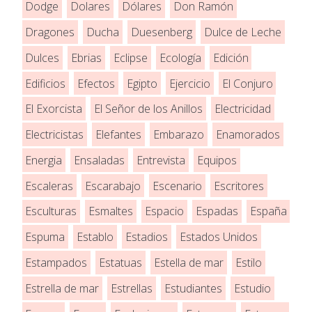
Dodge
Dolares
Dólares
Don Ramón
Dragones
Ducha
Duesenberg
Dulce de Leche
Dulces
Ebrias
Eclipse
Ecología
Edición
Edificios
Efectos
Egipto
Ejercicio
El Conjuro
El Exorcista
El Señor de los Anillos
Electricidad
Electricistas
Elefantes
Embarazo
Enamorados
Energia
Ensaladas
Entrevista
Equipos
Escaleras
Escarabajo
Escenario
Escritores
Esculturas
Esmaltes
Espacio
Espadas
España
Espuma
Establo
Estadios
Estados Unidos
Estampados
Estatuas
Estella de mar
Estilo
Estrella de mar
Estrellas
Estudiantes
Estudio