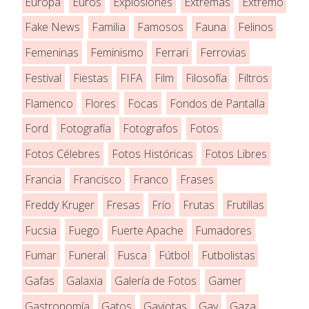
Europa
Euros
Explosiones
Extremas
Extremo
Fake News
Familia
Famosos
Fauna
Felinos
Femeninas
Feminismo
Ferrari
Ferrovias
Festival
Fiestas
FIFA
Film
Filosofía
Filtros
Flamenco
Flores
Focas
Fondos de Pantalla
Ford
Fotografía
Fotografos
Fotos
Fotos Célebres
Fotos Históricas
Fotos Libres
Francia
Francisco
Franco
Frases
Freddy Kruger
Fresas
Frío
Frutas
Frutillas
Fucsia
Fuego
Fuerte Apache
Fumadores
Fumar
Funeral
Fusca
Fútbol
Futbolistas
Gafas
Galaxia
Galería de Fotos
Gamer
Gastronomía
Gatos
Gaviotas
Gay
Gaza