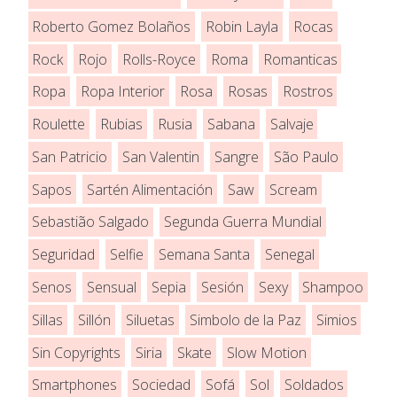
Roberto Gomez Bolaños
Robin Layla
Rocas
Rock
Rojo
Rolls-Royce
Roma
Romanticas
Ropa
Ropa Interior
Rosa
Rosas
Rostros
Roulette
Rubias
Rusia
Sabana
Salvaje
San Patricio
San Valentin
Sangre
São Paulo
Sapos
Sartén Alimentación
Saw
Scream
Sebastião Salgado
Segunda Guerra Mundial
Seguridad
Selfie
Semana Santa
Senegal
Senos
Sensual
Sepia
Sesión
Sexy
Shampoo
Sillas
Sillón
Siluetas
Simbolo de la Paz
Simios
Sin Copyrights
Siria
Skate
Slow Motion
Smartphones
Sociedad
Sofá
Sol
Soldados