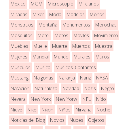
Mexico
MGM
Microscopio
Milicianos
Miradas
Mixer
Moda
Modelos
Monos
Monstruos
Montaña
Monumentos
Morochas
Mosquitos
Motel
Motos
Móviles
Movimiento
Muebles
Muelle
Muerte
Muertos
Muestra
Mujeres
Mundial
Mundo
Murales
Muros
Músculos
Música
Musicos. Cantantes
Mustang
Nalgonas
Naranja
Nariz
NASA
Natación
Naturaleza
Navidad
Nazis
Negro
Nevera
New York
New Yorw
NFL
Nido
Nieve
Nike
Nikon
Niños
Nirvana
Noche
Noticias del Blog
Novios
Nubes
Objetos