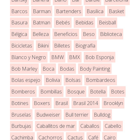
Barcos
Barman
Bartenders
Basilica
Basket
Basura
Batman
Bebés
Bebidas
Beisball
Bélgica
Belleza
Beneficios
Beso
Biblioteca
Bicicletas
Bikini
Billetes
Biografía
Blanco y Negro
BMW
BMX
Bob Esponja
Bob Marley
Boca
Bodas
Body Painting
Bolas espejo
Bolivia
Bolsas
Bombardeos
Bomberos
Bombillas
Bosque
Botella
Botes
Botines
Boxers
Brasil
Brasil 2014
Brooklyn
Bruselas
Budweiser
Bull terrier
Bulldog
Burbujas
Caballitos de mar
Caballos
Cabello
Cachimba
Cachorros
Cactus
Café
Cairo