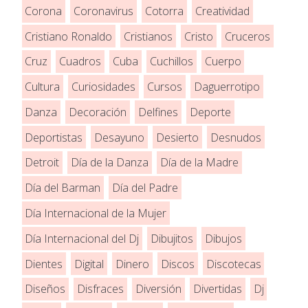
Corona
Coronavirus
Cotorra
Creatividad
Cristiano Ronaldo
Cristianos
Cristo
Cruceros
Cruz
Cuadros
Cuba
Cuchillos
Cuerpo
Cultura
Curiosidades
Cursos
Daguerrotipo
Danza
Decoración
Delfines
Deporte
Deportistas
Desayuno
Desierto
Desnudos
Detroit
Día de la Danza
Día de la Madre
Día del Barman
Día del Padre
Día Internacional de la Mujer
Día Internacional del Dj
Dibujitos
Dibujos
Dientes
Digital
Dinero
Discos
Discotecas
Diseños
Disfraces
Diversión
Divertidas
Dj