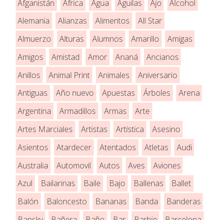
Afganistán
África
Agua
Aguilas
Ajo
Alcohol
Alemania
Alianzas
Alimentos
All Star
Almuerzo
Alturas
Alumnos
Amarillo
Amigas
Amigos
Amistad
Amor
Ananá
Ancianos
Anillos
Animal Print
Animales
Aniversario
Antiguas
Año nuevo
Apuestas
Árboles
Arena
Argentina
Armadillos
Armas
Arte
Artes Marciales
Artistas
Artística
Asesino
Asientos
Atardecer
Atentados
Atletas
Audi
Australia
Automovil
Autos
Aves
Aviones
Azul
Bailarinas
Baile
Bajo
Ballenas
Ballet
Balón
Baloncesto
Bananas
Banda
Banderas
Bansky
Bañera
Baño
Bar
Barbie
Barcelona