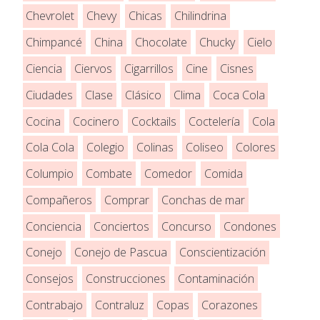
Chevrolet
Chevy
Chicas
Chilindrina
Chimpancé
China
Chocolate
Chucky
Cielo
Ciencia
Ciervos
Cigarrillos
Cine
Cisnes
Ciudades
Clase
Clásico
Clima
Coca Cola
Cocina
Cocinero
Cocktails
Coctelería
Cola
Cola Cola
Colegio
Colinas
Coliseo
Colores
Columpio
Combate
Comedor
Comida
Compañeros
Comprar
Conchas de mar
Conciencia
Conciertos
Concurso
Condones
Conejo
Conejo de Pascua
Conscientización
Consejos
Construcciones
Contaminación
Contrabajo
Contraluz
Copas
Corazones