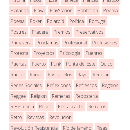
Platanos
Playa
PlayStation
Población
Poema
Poesía
Poker
Polaroid
Política
Portugal
Postres
Pradera
Premios
Preservativos
Primavera
Proclamas
Profesional
Profesiones
Protesta
Proyectos
Psicología
Puentes
Puertas
Puerto
Punk
Punta del Este
Quico
Radios
Ranas
Rascacielos
Rayo
Reciclar
Redes Sociales
Reflexiones
Refrescos
Regalos
Reggae
Religion
Remeras
Repostería
Resistencia
Resort
Restaurante
Retratos
Retro
Revistas
Revolución
Revolución Resistencia
Río de Janeiro
Risas