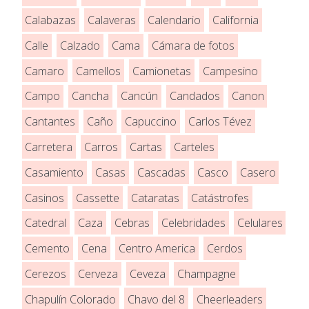
Calabazas
Calaveras
Calendario
California
Calle
Calzado
Cama
Cámara de fotos
Camaro
Camellos
Camionetas
Campesino
Campo
Cancha
Cancún
Candados
Canon
Cantantes
Caño
Capuccino
Carlos Tévez
Carretera
Carros
Cartas
Carteles
Casamiento
Casas
Cascadas
Casco
Casero
Casinos
Cassette
Cataratas
Catástrofes
Catedral
Caza
Cebras
Celebridades
Celulares
Cemento
Cena
Centro America
Cerdos
Cerezos
Cerveza
Ceveza
Champagne
Chapulín Colorado
Chavo del 8
Cheerleaders