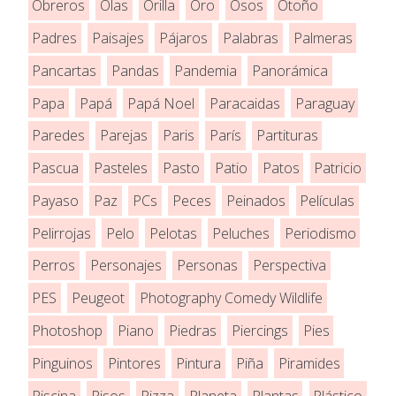
Obreros
Olas
Orilla
Oro
Osos
Otoño
Padres
Paisajes
Pájaros
Palabras
Palmeras
Pancartas
Pandas
Pandemia
Panorámica
Papa
Papá
Papá Noel
Paracaidas
Paraguay
Paredes
Parejas
Paris
París
Partituras
Pascua
Pasteles
Pasto
Patio
Patos
Patricio
Payaso
Paz
PCs
Peces
Peinados
Películas
Pelirrojas
Pelo
Pelotas
Peluches
Periodismo
Perros
Personajes
Personas
Perspectiva
PES
Peugeot
Photography Comedy Wildlife
Photoshop
Piano
Piedras
Piercings
Pies
Pinguinos
Pintores
Pintura
Piña
Piramides
Piscina
Pisos
Pizza
Planeta
Plantas
Plástico