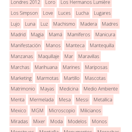
Londres 2012
Loro
Los Hermanos Lumière
Los Simpson
Love
Luces
Lucha
Lugares
Lujo
Luna
Luz
Machismo
Madera
Madres
Madrid
Magia
Mamá
Mamíferos
Manicura
Manifestación
Manos
Manteca
Mantequilla
Manzanas
Maquillaje
Mar
Maravillas
Marchas
Marihuana
Marines
Mariposas
Marketing
Marmotas
Martillo
Mascotas
Matrimonio
Mayas
Medicina
Medio Ambiente
Menta
Mermelada
Mesa
Messi
Metallica
Mexico
MGM
Microscopio
Milicianos
Miradas
Mixer
Moda
Modelos
Monos