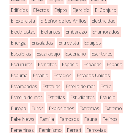
Edificios
Efectos
Egipto
Ejercicio
El Conjuro
El Exorcista
El Señor de los Anillos
Electricidad
Electricistas
Elefantes
Embarazo
Enamorados
Energia
Ensaladas
Entrevista
Equipos
Escaleras
Escarabajo
Escenario
Escritores
Esculturas
Esmaltes
Espacio
Espadas
España
Espuma
Establo
Estadios
Estados Unidos
Estampados
Estatuas
Estella de mar
Estilo
Estrella de mar
Estrellas
Estudiantes
Estudio
Europa
Euros
Explosiones
Extremas
Extremo
Fake News
Familia
Famosos
Fauna
Felinos
Femeninas
Feminismo
Ferrari
Ferrovias