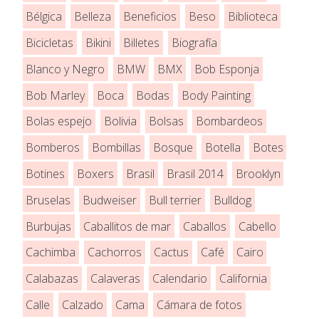
Bélgica
Belleza
Beneficios
Beso
Biblioteca
Bicicletas
Bikini
Billetes
Biografía
Blanco y Negro
BMW
BMX
Bob Esponja
Bob Marley
Boca
Bodas
Body Painting
Bolas espejo
Bolivia
Bolsas
Bombardeos
Bomberos
Bombillas
Bosque
Botella
Botes
Botines
Boxers
Brasil
Brasil 2014
Brooklyn
Bruselas
Budweiser
Bull terrier
Bulldog
Burbujas
Caballitos de mar
Caballos
Cabello
Cachimba
Cachorros
Cactus
Café
Cairo
Calabazas
Calaveras
Calendario
California
Calle
Calzado
Cama
Cámara de fotos