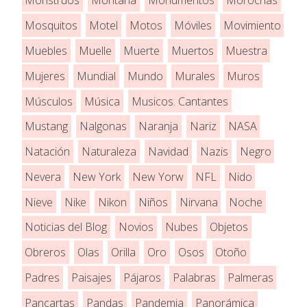
Monstruos
Montaña
Monumentos
Morochas
Mosquitos
Motel
Motos
Móviles
Movimiento
Muebles
Muelle
Muerte
Muertos
Muestra
Mujeres
Mundial
Mundo
Murales
Muros
Músculos
Música
Musicos. Cantantes
Mustang
Nalgonas
Naranja
Nariz
NASA
Natación
Naturaleza
Navidad
Nazis
Negro
Nevera
New York
New Yorw
NFL
Nido
Nieve
Nike
Nikon
Niños
Nirvana
Noche
Noticias del Blog
Novios
Nubes
Objetos
Obreros
Olas
Orilla
Oro
Osos
Otoño
Padres
Paisajes
Pájaros
Palabras
Palmeras
Pancartas
Pandas
Pandemia
Panorámica