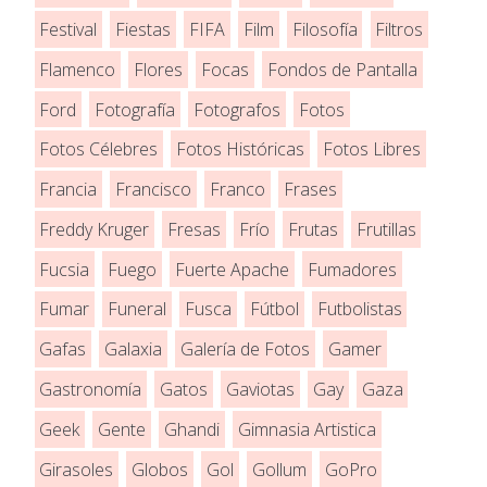
Festival
Fiestas
FIFA
Film
Filosofía
Filtros
Flamenco
Flores
Focas
Fondos de Pantalla
Ford
Fotografía
Fotografos
Fotos
Fotos Célebres
Fotos Históricas
Fotos Libres
Francia
Francisco
Franco
Frases
Freddy Kruger
Fresas
Frío
Frutas
Frutillas
Fucsia
Fuego
Fuerte Apache
Fumadores
Fumar
Funeral
Fusca
Fútbol
Futbolistas
Gafas
Galaxia
Galería de Fotos
Gamer
Gastronomía
Gatos
Gaviotas
Gay
Gaza
Geek
Gente
Ghandi
Gimnasia Artistica
Girasoles
Globos
Gol
Gollum
GoPro