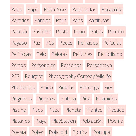
Papa
Papá
Papá Noel
Paracaidas
Paraguay
Paredes
Parejas
Paris
París
Partituras
Pascua
Pasteles
Pasto
Patio
Patos
Patricio
Payaso
Paz
PCs
Peces
Peinados
Películas
Pelirrojas
Pelo
Pelotas
Peluches
Periodismo
Perros
Personajes
Personas
Perspectiva
PES
Peugeot
Photography Comedy Wildlife
Photoshop
Piano
Piedras
Piercings
Pies
Pinguinos
Pintores
Pintura
Piña
Piramides
Piscina
Pisos
Pizza
Planeta
Plantas
Plástico
Platanos
Playa
PlayStation
Población
Poema
Poesía
Poker
Polaroid
Política
Portugal