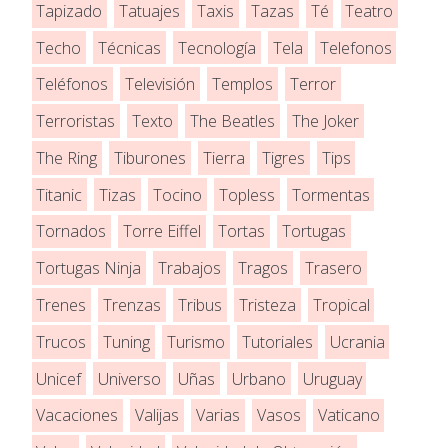
Tapizado
Tatuajes
Taxis
Tazas
Té
Teatro
Techo
Técnicas
Tecnología
Tela
Telefonos
Teléfonos
Televisión
Templos
Terror
Terroristas
Texto
The Beatles
The Joker
The Ring
Tiburones
Tierra
Tigres
Tips
Titanic
Tizas
Tocino
Topless
Tormentas
Tornados
Torre Eiffel
Tortas
Tortugas
Tortugas Ninja
Trabajos
Tragos
Trasero
Trenes
Trenzas
Tribus
Tristeza
Tropical
Trucos
Tuning
Turismo
Tutoriales
Ucrania
Unicef
Universo
Uñas
Urbano
Uruguay
Vacaciones
Valijas
Varias
Vasos
Vaticano