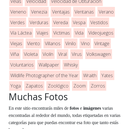
Velas
Velocidad
Velocidad de Obturación
Veneno
Venezia
Ventajas
Ventanas
Verano
Verdes
Verduras
Vereda
Vespa
Vestidos
Vía Láctea
Viajes
Victimas
Vida
Videojuegos
Viejas
Viento
Villanos
Vinilo
Vino
Vintage
Viña
Violeta
Violín
Viral
Virus
Volkswagen
Voluntarios
Wallpaper
Whisky
Wildlife Photographer of the Year
Wraith
Yates
Yoga
Zapatos
Zoológico
Zoom
Zorros
Muchas Fotos
Responder
fotos
En este sitio encontrarás miles de
e
imágenes
varias
encontradas al rededor del mundo, todas etiquetadas en varias
categorías para que puedas encontrar esa foto que tanto estás