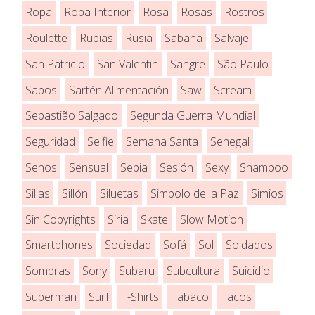
Ropa
Ropa Interior
Rosa
Rosas
Rostros
Roulette
Rubias
Rusia
Sabana
Salvaje
San Patricio
San Valentin
Sangre
São Paulo
Sapos
Sartén Alimentación
Saw
Scream
Sebastião Salgado
Segunda Guerra Mundial
Seguridad
Selfie
Semana Santa
Senegal
Senos
Sensual
Sepia
Sesión
Sexy
Shampoo
Sillas
Sillón
Siluetas
Simbolo de la Paz
Simios
Sin Copyrights
Siria
Skate
Slow Motion
Smartphones
Sociedad
Sofá
Sol
Soldados
Sombras
Sony
Subaru
Subcultura
Suicidio
Superman
Surf
T-Shirts
Tabaco
Tacos