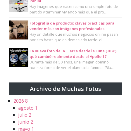
Panini
Hay imágenes que nacen como una simple foto de
partido y terminan viviendo más que el pro…
Fotografía de producto: claves prácticas para
vender más con imágenes profesionales
Hay un detalle que muchos negocios online pasan
por alto hasta que es demasiado tarde: el…
La nueva foto de la Tierra desde la Luna (2026):
qué cambió realmente desde el Apollo 17
Durante más de 50 años, una imagen dominó
nuestra forma de ver el planeta: la famosa “Blu…
Archivo de Muchas Fotos
2026
8
agosto
1
julio
2
junio
2
mayo
1