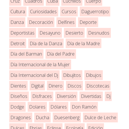
Cruz
Cuadros
Cuba
Cuchillos
Cuerpo
Cultura
Curiosidades
Cursos
Daguerrotipo
Danza
Decoración
Delfines
Deporte
Deportistas
Desayuno
Desierto
Desnudos
Detroit
Día de la Danza
Día de la Madre
Día del Barman
Día del Padre
Día Internacional de la Mujer
Día Internacional del Dj
Dibujitos
Dibujos
Dientes
Digital
Dinero
Discos
Discotecas
Diseños
Disfraces
Diversión
Divertidas
Dj
Dodge
Dolares
Dólares
Don Ramón
Dragones
Ducha
Duesenberg
Dulce de Leche
Dulces
Ebrias
Eclipse
Ecología
Edición