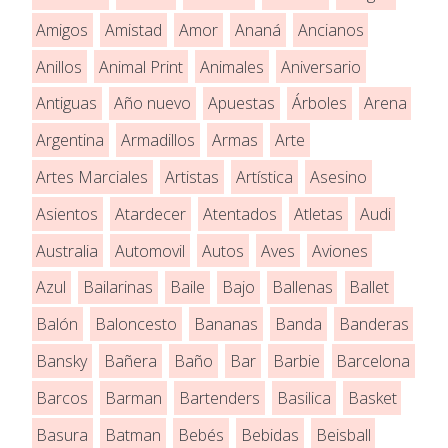
Amigos
Amistad
Amor
Ananá
Ancianos
Anillos
Animal Print
Animales
Aniversario
Antiguas
Año nuevo
Apuestas
Árboles
Arena
Argentina
Armadillos
Armas
Arte
Artes Marciales
Artistas
Artística
Asesino
Asientos
Atardecer
Atentados
Atletas
Audi
Australia
Automovil
Autos
Aves
Aviones
Azul
Bailarinas
Baile
Bajo
Ballenas
Ballet
Balón
Baloncesto
Bananas
Banda
Banderas
Bansky
Bañera
Baño
Bar
Barbie
Barcelona
Barcos
Barman
Bartenders
Basilica
Basket
Basura
Batman
Bebés
Bebidas
Beisball