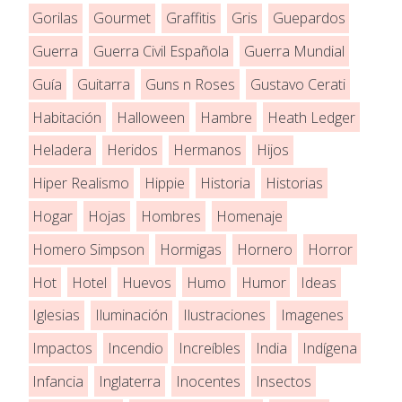
Gorilas
Gourmet
Graffitis
Gris
Guepardos
Guerra
Guerra Civil Española
Guerra Mundial
Guía
Guitarra
Guns n Roses
Gustavo Cerati
Habitación
Halloween
Hambre
Heath Ledger
Heladera
Heridos
Hermanos
Hijos
Hiper Realismo
Hippie
Historia
Historias
Hogar
Hojas
Hombres
Homenaje
Homero Simpson
Hormigas
Hornero
Horror
Hot
Hotel
Huevos
Humo
Humor
Ideas
Iglesias
Iluminación
Ilustraciones
Imagenes
Impactos
Incendio
Increíbles
India
Indígena
Infancia
Inglaterra
Inocentes
Insectos