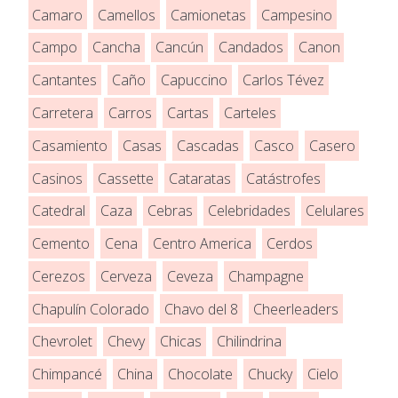
Camaro
Camellos
Camionetas
Campesino
Campo
Cancha
Cancún
Candados
Canon
Cantantes
Caño
Capuccino
Carlos Tévez
Carretera
Carros
Cartas
Carteles
Casamiento
Casas
Cascadas
Casco
Casero
Casinos
Cassette
Cataratas
Catástrofes
Catedral
Caza
Cebras
Celebridades
Celulares
Cemento
Cena
Centro America
Cerdos
Cerezos
Cerveza
Ceveza
Champagne
Chapulín Colorado
Chavo del 8
Cheerleaders
Chevrolet
Chevy
Chicas
Chilindrina
Chimpancé
China
Chocolate
Chucky
Cielo