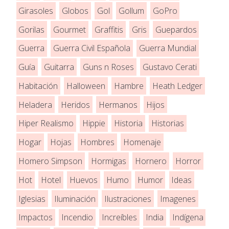
Girasoles
Globos
Gol
Gollum
GoPro
Gorilas
Gourmet
Graffitis
Gris
Guepardos
Guerra
Guerra Civil Española
Guerra Mundial
Guía
Guitarra
Guns n Roses
Gustavo Cerati
Habitación
Halloween
Hambre
Heath Ledger
Heladera
Heridos
Hermanos
Hijos
Hiper Realismo
Hippie
Historia
Historias
Hogar
Hojas
Hombres
Homenaje
Homero Simpson
Hormigas
Hornero
Horror
Hot
Hotel
Huevos
Humo
Humor
Ideas
Iglesias
Iluminación
Ilustraciones
Imagenes
Impactos
Incendio
Increíbles
India
Indígena