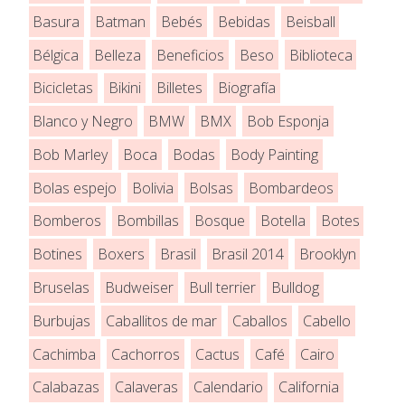
Basura
Batman
Bebés
Bebidas
Beisball
Bélgica
Belleza
Beneficios
Beso
Biblioteca
Bicicletas
Bikini
Billetes
Biografía
Blanco y Negro
BMW
BMX
Bob Esponja
Bob Marley
Boca
Bodas
Body Painting
Bolas espejo
Bolivia
Bolsas
Bombardeos
Bomberos
Bombillas
Bosque
Botella
Botes
Botines
Boxers
Brasil
Brasil 2014
Brooklyn
Bruselas
Budweiser
Bull terrier
Bulldog
Burbujas
Caballitos de mar
Caballos
Cabello
Cachimba
Cachorros
Cactus
Café
Cairo
Calabazas
Calaveras
Calendario
California