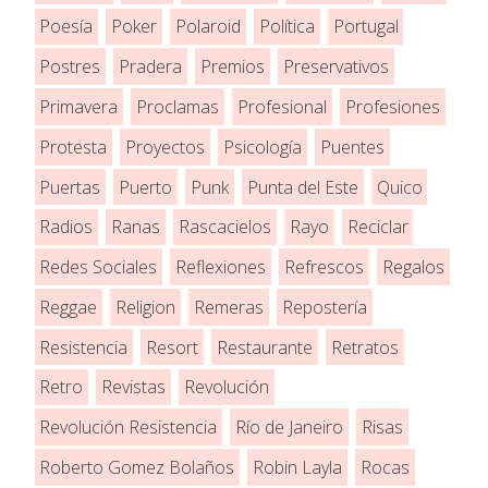
Poesía
Poker
Polaroid
Política
Portugal
Postres
Pradera
Premios
Preservativos
Primavera
Proclamas
Profesional
Profesiones
Protesta
Proyectos
Psicología
Puentes
Puertas
Puerto
Punk
Punta del Este
Quico
Radios
Ranas
Rascacielos
Rayo
Reciclar
Redes Sociales
Reflexiones
Refrescos
Regalos
Reggae
Religion
Remeras
Repostería
Resistencia
Resort
Restaurante
Retratos
Retro
Revistas
Revolución
Revolución Resistencia
Río de Janeiro
Risas
Roberto Gomez Bolaños
Robin Layla
Rocas