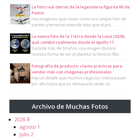
La foto real detrás de la legendaria figurita 00 de
Panini
Hay imágenes que nacen como una simple foto de
partido y terminan viviendo más que el pro…
La nueva foto de la Tierra desde la Luna (2026):
qué cambió realmente desde el Apollo 17
Durante más de 50 años, una imagen dominó
nuestra forma de ver el planeta: la famosa “Blu…
Fotografía de producto: claves prácticas para
vender más con imágenes profesionales
Hay un detalle que muchos negocios online pasan
por alto hasta que es demasiado tarde: el…
Archivo de Muchas Fotos
2026
8
agosto
1
julio
2