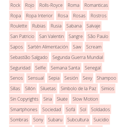
Rock
Rojo
Rolls-Royce
Roma
Romanticas
Ropa
Ropa Interior
Rosa
Rosas
Rostros
Roulette
Rubias
Rusia
Sabana
Salvaje
San Patricio
San Valentin
Sangre
São Paulo
Sapos
Sartén Alimentación
Saw
Scream
Sebastião Salgado
Segunda Guerra Mundial
Seguridad
Selfie
Semana Santa
Senegal
Senos
Sensual
Sepia
Sesión
Sexy
Shampoo
Sillas
Sillón
Siluetas
Simbolo de la Paz
Simios
Sin Copyrights
Siria
Skate
Slow Motion
Smartphones
Sociedad
Sofá
Sol
Soldados
Sombras
Sony
Subaru
Subcultura
Suicidio