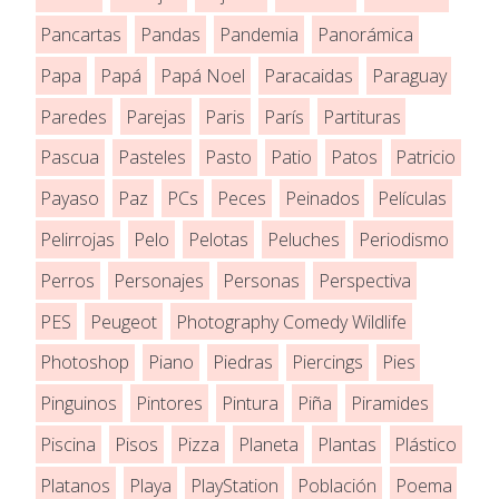
Pancartas
Pandas
Pandemia
Panorámica
Papa
Papá
Papá Noel
Paracaidas
Paraguay
Paredes
Parejas
Paris
París
Partituras
Pascua
Pasteles
Pasto
Patio
Patos
Patricio
Payaso
Paz
PCs
Peces
Peinados
Películas
Pelirrojas
Pelo
Pelotas
Peluches
Periodismo
Perros
Personajes
Personas
Perspectiva
PES
Peugeot
Photography Comedy Wildlife
Photoshop
Piano
Piedras
Piercings
Pies
Pinguinos
Pintores
Pintura
Piña
Piramides
Piscina
Pisos
Pizza
Planeta
Plantas
Plástico
Platanos
Playa
PlayStation
Población
Poema