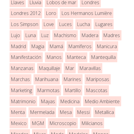
Llaves
Lluvia
Lobos de mar
Londres
Londres 2012
Loro
Los Hermanos Lumière
Los Simpson
Love
Luces
Lucha
Lugares
Lujo
Luna
Luz
Machismo
Madera
Madres
Madrid
Magia
Mamá
Mamíferos
Manicura
Manifestación
Manos
Manteca
Mantequilla
Manzanas
Maquillaje
Mar
Maravillas
Marchas
Marihuana
Marines
Mariposas
Marketing
Marmotas
Martillo
Mascotas
Matrimonio
Mayas
Medicina
Medio Ambiente
Menta
Mermelada
Mesa
Messi
Metallica
Mexico
MGM
Microscopio
Milicianos