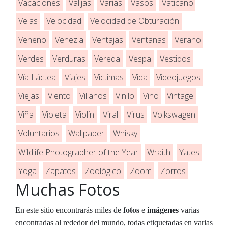
Vacaciones
Valijas
Varias
Vasos
Vaticano
Velas
Velocidad
Velocidad de Obturación
Veneno
Venezia
Ventajas
Ventanas
Verano
Verdes
Verduras
Vereda
Vespa
Vestidos
Vía Láctea
Viajes
Victimas
Vida
Videojuegos
Viejas
Viento
Villanos
Vinilo
Vino
Vintage
Viña
Violeta
Violín
Viral
Virus
Volkswagen
Voluntarios
Wallpaper
Whisky
Wildlife Photographer of the Year
Wraith
Yates
Yoga
Zapatos
Zoológico
Zoom
Zorros
Muchas Fotos
fotos
En este sitio encontrarás miles de
e
imágenes
varias
encontradas al rededor del mundo, todas etiquetadas en varias