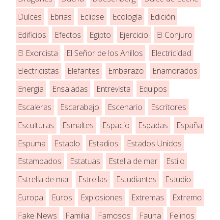
Dulces
Ebrias
Eclipse
Ecología
Edición
Edificios
Efectos
Egipto
Ejercicio
El Conjuro
El Exorcista
El Señor de los Anillos
Electricidad
Electricistas
Elefantes
Embarazo
Enamorados
Energia
Ensaladas
Entrevista
Equipos
Escaleras
Escarabajo
Escenario
Escritores
Esculturas
Esmaltes
Espacio
Espadas
España
Espuma
Establo
Estadios
Estados Unidos
Estampados
Estatuas
Estella de mar
Estilo
Estrella de mar
Estrellas
Estudiantes
Estudio
Europa
Euros
Explosiones
Extremas
Extremo
Fake News
Familia
Famosos
Fauna
Felinos