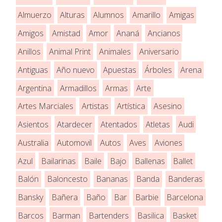
Almuerzo
Alturas
Alumnos
Amarillo
Amigas
Amigos
Amistad
Amor
Ananá
Ancianos
Anillos
Animal Print
Animales
Aniversario
Antiguas
Año nuevo
Apuestas
Árboles
Arena
Argentina
Armadillos
Armas
Arte
Artes Marciales
Artistas
Artística
Asesino
Asientos
Atardecer
Atentados
Atletas
Audi
Australia
Automovil
Autos
Aves
Aviones
Azul
Bailarinas
Baile
Bajo
Ballenas
Ballet
Balón
Baloncesto
Bananas
Banda
Banderas
Bansky
Bañera
Baño
Bar
Barbie
Barcelona
Barcos
Barman
Bartenders
Basilica
Basket