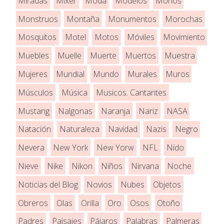
Miradas
Mixer
Moda
Modelos
Monos
Monstruos
Montaña
Monumentos
Morochas
Mosquitos
Motel
Motos
Móviles
Movimiento
Muebles
Muelle
Muerte
Muertos
Muestra
Mujeres
Mundial
Mundo
Murales
Muros
Músculos
Música
Musicos. Cantantes
Mustang
Nalgonas
Naranja
Nariz
NASA
Natación
Naturaleza
Navidad
Nazis
Negro
Nevera
New York
New Yorw
NFL
Nido
Nieve
Nike
Nikon
Niños
Nirvana
Noche
Noticias del Blog
Novios
Nubes
Objetos
Obreros
Olas
Orilla
Oro
Osos
Otoño
Padres
Paisajes
Pájaros
Palabras
Palmeras