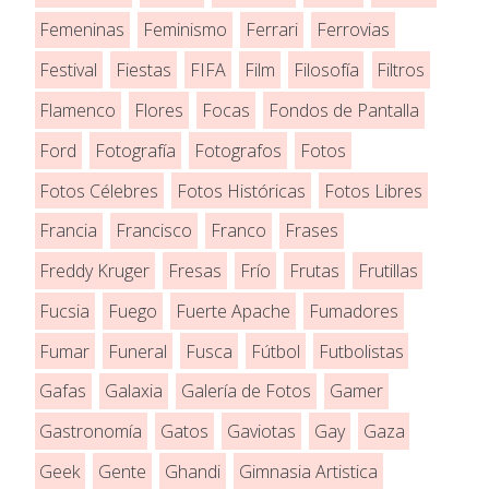
Femeninas
Feminismo
Ferrari
Ferrovias
Festival
Fiestas
FIFA
Film
Filosofía
Filtros
Flamenco
Flores
Focas
Fondos de Pantalla
Ford
Fotografía
Fotografos
Fotos
Fotos Célebres
Fotos Históricas
Fotos Libres
Francia
Francisco
Franco
Frases
Freddy Kruger
Fresas
Frío
Frutas
Frutillas
Fucsia
Fuego
Fuerte Apache
Fumadores
Fumar
Funeral
Fusca
Fútbol
Futbolistas
Gafas
Galaxia
Galería de Fotos
Gamer
Gastronomía
Gatos
Gaviotas
Gay
Gaza
Geek
Gente
Ghandi
Gimnasia Artistica