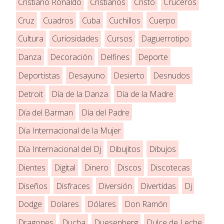
Cristiano Ronaldo
Cristianos
Cristo
Cruceros
Cruz
Cuadros
Cuba
Cuchillos
Cuerpo
Cultura
Curiosidades
Cursos
Daguerrotipo
Danza
Decoración
Delfines
Deporte
Deportistas
Desayuno
Desierto
Desnudos
Detroit
Día de la Danza
Día de la Madre
Día del Barman
Día del Padre
Día Internacional de la Mujer
Día Internacional del Dj
Dibujitos
Dibujos
Dientes
Digital
Dinero
Discos
Discotecas
Diseños
Disfraces
Diversión
Divertidas
Dj
Dodge
Dolares
Dólares
Don Ramón
Dragones
Ducha
Duesenberg
Dulce de Leche