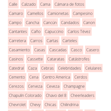
Calle
Calzado
Cama
Cámara de fotos
Camaro
Camellos
Camionetas
Campesino
Campo
Cancha
Cancún
Candados
Canon
Cantantes
Caño
Capuccino
Carlos Tévez
Carretera
Carros
Cartas
Carteles
Casamiento
Casas
Cascadas
Casco
Casero
Casinos
Cassette
Cataratas
Catástrofes
Catedral
Caza
Cebras
Celebridades
Celulares
Cemento
Cena
Centro America
Cerdos
Cerezos
Cerveza
Ceveza
Champagne
Chapulín Colorado
Chavo del 8
Cheerleaders
Chevrolet
Chevy
Chicas
Chilindrina