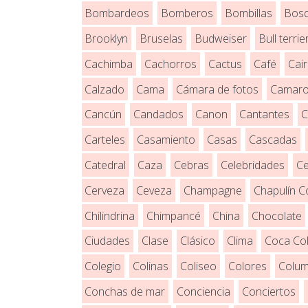
Bombardeos
Bomberos
Bombillas
Bos
Brooklyn
Bruselas
Budweiser
Bull terrie
Cachimba
Cachorros
Cactus
Café
Cai
Calzado
Cama
Cámara de fotos
Camar
Cancún
Candados
Canon
Cantantes
C
Carteles
Casamiento
Casas
Cascadas
Catedral
Caza
Cebras
Celebridades
Ce
Cerveza
Ceveza
Champagne
Chapulín C
Chilindrina
Chimpancé
China
Chocolate
Ciudades
Clase
Clásico
Clima
Coca Co
Colegio
Colinas
Coliseo
Colores
Colum
Conchas de mar
Conciencia
Conciertos