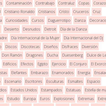
es
Contaminación
Contrabajo
Contraluz
Copas
Corazo
d
Cristiano Ronaldo
Cristianos
Cristo
Cruceros
Cruz
ra
Curiosidades
Cursos
Daguerrotipo
Danza
Decoraci
o
Desierto
Desnudos
Detroit
Día de la Danza
adre
Día Internacional de la Mujer
Día Internacional del Dj
o
Discos
Discotecas
Diseños
Disfraces
Diversión
Don Ramón
Dragones
Ducha
Duesenberg
Dulce de L
Edificios
Efectos
Egipto
Ejercicio
El Conjuro
El Exorci
istas
Elefantes
Embarazo
Enamorados
Energia
Ensala
o
Escenario
Escritores
Esculturas
Esmaltes
Espacio
dios
Estados Unidos
Estampados
Estatuas
Estella de m
es
Estudio
Europa
Euros
Explosiones
Extremas
Extr