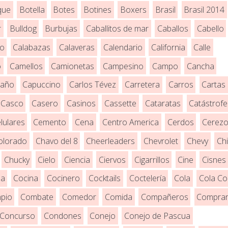
que
Botella
Botes
Botines
Boxers
Brasil
Brasil 2014
r
Bulldog
Burbujas
Caballitos de mar
Caballos
Cabello
ro
Calabazas
Calaveras
Calendario
California
Calle
o
Camellos
Camionetas
Campesino
Campo
Cancha
año
Capuccino
Carlos Tévez
Carretera
Carros
Cartas
Casco
Casero
Casinos
Cassette
Cataratas
Catástrofe
lulares
Cemento
Cena
Centro America
Cerdos
Cerez
olorado
Chavo del 8
Cheerleaders
Chevrolet
Chevy
Ch
Chucky
Cielo
Ciencia
Ciervos
Cigarrillos
Cine
Cisnes
la
Cocina
Cocinero
Cocktails
Coctelería
Cola
Cola Co
pio
Combate
Comedor
Comida
Compañeros
Compra
Concurso
Condones
Conejo
Conejo de Pascua