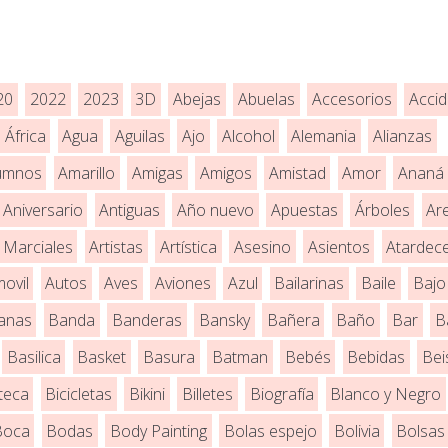
20
2022
2023
3D
Abejas
Abuelas
Accesorios
Accid
África
Agua
Aguilas
Ajo
Alcohol
Alemania
Alianzas
umnos
Amarillo
Amigas
Amigos
Amistad
Amor
Ananá
Aniversario
Antiguas
Año nuevo
Apuestas
Árboles
Ar
 Marciales
Artistas
Artística
Asesino
Asientos
Atardec
ovil
Autos
Aves
Aviones
Azul
Bailarinas
Baile
Bajo
anas
Banda
Banderas
Bansky
Bañera
Baño
Bar
B
Basilica
Basket
Basura
Batman
Bebés
Bebidas
Bei
oteca
Bicicletas
Bikini
Billetes
Biografía
Blanco y Negro
Boca
Bodas
Body Painting
Bolas espejo
Bolivia
Bolsas