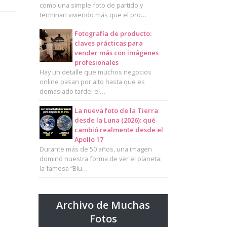
como una simple foto de partido y
terminan viviendo más que el pro…
Fotografía de producto:
claves prácticas para
vender más con imágenes
profesionales
Hay un detalle que muchos negocios
online pasan por alto hasta que es
demasiado tarde: el…
La nueva foto de la Tierra
desde la Luna (2026): qué
cambió realmente desde el
Apollo 17
Durante más de 50 años, una imagen
dominó nuestra forma de ver el planeta:
la famosa “Blu…
Archivo de Muchas
Fotos