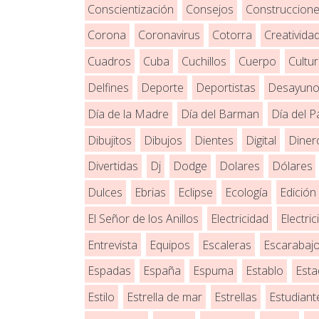
Conscientización
Consejos
Construccion
Corona
Coronavirus
Cotorra
Creativida
Cuadros
Cuba
Cuchillos
Cuerpo
Cultu
Delfines
Deporte
Deportistas
Desayun
Día de la Madre
Día del Barman
Día del P
Dibujitos
Dibujos
Dientes
Digital
Diner
Divertidas
Dj
Dodge
Dolares
Dólares
Dulces
Ebrias
Eclipse
Ecología
Edición
El Señor de los Anillos
Electricidad
Electric
Entrevista
Equipos
Escaleras
Escarabaj
Espadas
España
Espuma
Establo
Esta
Estilo
Estrella de mar
Estrellas
Estudiant