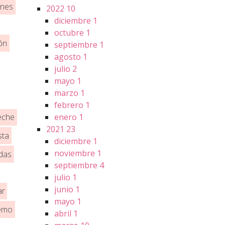
nes
2022
10
diciembre
1
octubre
1
ón
septiembre
1
agosto
1
julio
2
mayo
1
marzo
1
febrero
1
enero
1
eche
2021
23
sta
diciembre
1
noviembre
1
das
septiembre
4
julio
1
junio
1
ar
mayo
1
emo
abril
1