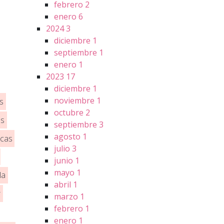
febrero
2
enero
6
2024
3
diciembre
1
septiembre
1
enero
1
2023
17
diciembre
1
noviembre
1
s
octubre
2
os
septiembre
3
agosto
1
icas
julio
3
junio
1
mayo
1
la
abril
1
r
marzo
1
febrero
1
enero
1