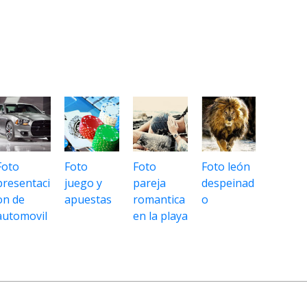
Foto
Foto
Foto
Foto león
presentaci
juego y
pareja
despeinad
on de
apuestas
romantica
o
automovil
en la playa