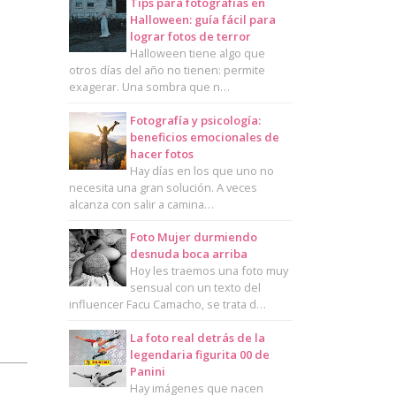
Tips para fotografías en
Halloween: guía fácil para
lograr fotos de terror
Halloween tiene algo que
otros días del año no tienen: permite
exagerar. Una sombra que n…
Fotografía y psicología:
beneficios emocionales de
hacer fotos
Hay días en los que uno no
necesita una gran solución. A veces
alcanza con salir a camina…
Foto Mujer durmiendo
desnuda boca arriba
Hoy les traemos una foto muy
sensual con un texto del
influencer Facu Camacho, se trata d…
La foto real detrás de la
legendaria figurita 00 de
Panini
Hay imágenes que nacen