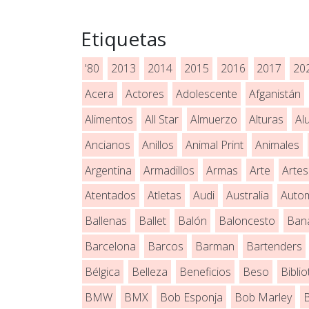
Etiquetas
'80
2013
2014
2015
2016
2017
20
Acera
Actores
Adolescente
Afganistán
Alimentos
All Star
Almuerzo
Alturas
Al
Ancianos
Anillos
Animal Print
Animales
Argentina
Armadillos
Armas
Arte
Artes
Atentados
Atletas
Audi
Australia
Autom
Ballenas
Ballet
Balón
Baloncesto
Ban
Barcelona
Barcos
Barman
Bartenders
Bélgica
Belleza
Beneficios
Beso
Bibli
BMW
BMX
Bob Esponja
Bob Marley