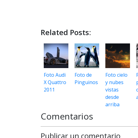
Related Posts:
Foto Audi
Foto de
Foto cielo
X Quattro
Pinguinos
y nubes
2011
vistas
desde
arriba
Comentarios
Publicar un comentario