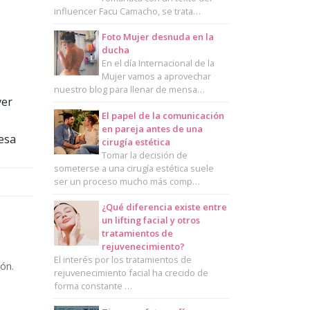
influencer Facu Camacho, se trata…
Foto Mujer desnuda en la
ducha
En el día Internacional de la
Mujer vamos a aprovechar
nuestro blog para llenar de mensa…
ver
El papel de la comunicación
en pareja antes de una
esa
cirugía estética
Tomar la decisión de
someterse a una cirugía estética suele
ser un proceso mucho más comp…
¿Qué diferencia existe entre
un lifting facial y otros
tratamientos de
rejuvenecimiento?
El interés por los tratamientos de
ón.
rejuvenecimiento facial ha crecido de
forma constante …