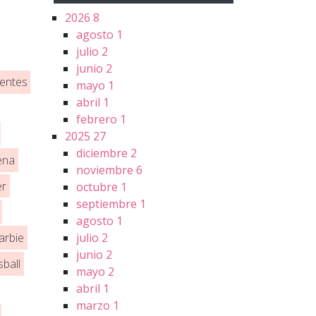
2026
8
agosto
1
julio
2
junio
2
entes
mayo
1
abril
1
febrero
1
2025
27
diciembre
2
ena
noviembre
6
er
octubre
1
septiembre
1
agosto
1
julio
2
arbie
junio
2
sball
mayo
2
abril
1
marzo
1