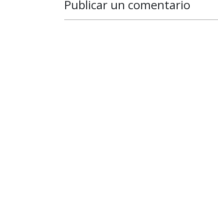
Publicar un comentario