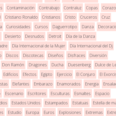
es
Contaminación
Contrabajo
Contraluz
Copas
Corazo
d
Cristiano Ronaldo
Cristianos
Cristo
Cruceros
Cruz
ra
Curiosidades
Cursos
Daguerrotipo
Danza
Decoraci
o
Desierto
Desnudos
Detroit
Día de la Danza
adre
Día Internacional de la Mujer
Día Internacional del Dj
o
Discos
Discotecas
Diseños
Disfraces
Diversión
Don Ramón
Dragones
Ducha
Duesenberg
Dulce de L
Edificios
Efectos
Egipto
Ejercicio
El Conjuro
El Exorci
istas
Elefantes
Embarazo
Enamorados
Energia
Ensala
o
Escenario
Escritores
Esculturas
Esmaltes
Espacio
dios
Estados Unidos
Estampados
Estatuas
Estella de m
es
Estudio
Europa
Euros
Explosiones
Extremas
Extr