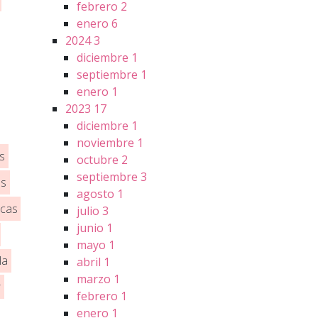
febrero
2
enero
6
2024
3
diciembre
1
septiembre
1
enero
1
2023
17
diciembre
1
noviembre
1
s
octubre
2
septiembre
3
os
agosto
1
icas
julio
3
junio
1
mayo
1
la
abril
1
marzo
1
r
febrero
1
enero
1