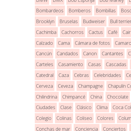
Bombardeos
Bomberos
Bombillas
Bos
Brooklyn
Bruselas
Budweiser
Bull terrie
Cachimba
Cachorros
Cactus
Café
Cai
Calzado
Cama
Cámara de fotos
Camar
Cancún
Candados
Canon
Cantantes
C
Carteles
Casamiento
Casas
Cascadas
Catedral
Caza
Cebras
Celebridades
Ce
Cerveza
Ceveza
Champagne
Chapulín C
Chilindrina
Chimpancé
China
Chocolate
Ciudades
Clase
Clásico
Clima
Coca Co
Colegio
Colinas
Coliseo
Colores
Colum
Conchas de mar
Conciencia
Conciertos