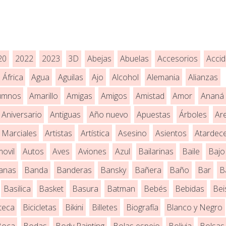
20
2022
2023
3D
Abejas
Abuelas
Accesorios
Accid
África
Agua
Aguilas
Ajo
Alcohol
Alemania
Alianzas
umnos
Amarillo
Amigas
Amigos
Amistad
Amor
Ananá
Aniversario
Antiguas
Año nuevo
Apuestas
Árboles
Ar
 Marciales
Artistas
Artística
Asesino
Asientos
Atardec
ovil
Autos
Aves
Aviones
Azul
Bailarinas
Baile
Bajo
anas
Banda
Banderas
Bansky
Bañera
Baño
Bar
B
Basilica
Basket
Basura
Batman
Bebés
Bebidas
Bei
oteca
Bicicletas
Bikini
Billetes
Biografía
Blanco y Negro
Boca
Bodas
Body Painting
Bolas espejo
Bolivia
Bolsas