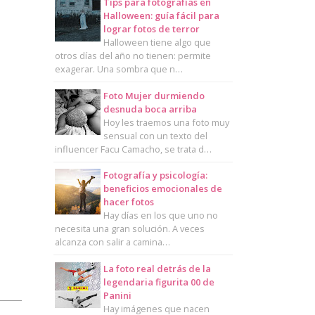
Tips para fotografías en
Halloween: guía fácil para
lograr fotos de terror
Halloween tiene algo que
otros días del año no tienen: permite
exagerar. Una sombra que n…
Foto Mujer durmiendo
desnuda boca arriba
Hoy les traemos una foto muy
sensual con un texto del
influencer Facu Camacho, se trata d…
Fotografía y psicología:
beneficios emocionales de
hacer fotos
Hay días en los que uno no
necesita una gran solución. A veces
alcanza con salir a camina…
La foto real detrás de la
legendaria figurita 00 de
Panini
Hay imágenes que nacen