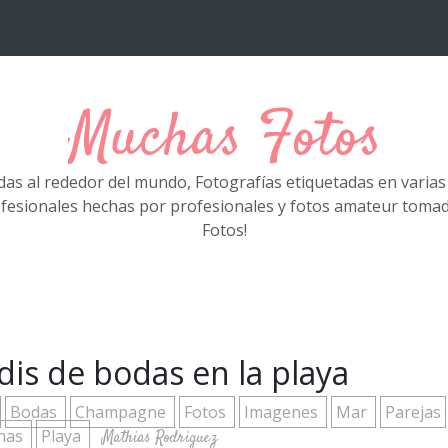
Muchas Fotos
das al rededor del mundo, Fotografías etiquetadas en varia
ofesionales hechas por profesionales y fotos amateur tom
Fotos!
dis de bodas en la playa
Bodas
Champagne
Fotos
Imagenes
Mar
Parejas
nas
Playa
Mathias Rodriguez