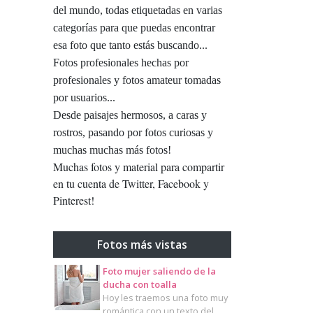
del mundo, todas etiquetadas en varias
categorías para que puedas encontrar
esa foto que tanto estás buscando...
Fotos profesionales hechas por
profesionales y fotos amateur tomadas
por usuarios...
Desde paisajes hermosos, a caras y
rostros, pasando por fotos curiosas y
muchas muchas más fotos!
Muchas fotos y material para compartir
en tu cuenta de Twitter, Facebook y
Pinterest!
Fotos más vistas
Foto mujer saliendo de la
ducha con toalla
Hoy les traemos una foto muy
romántica con un texto del