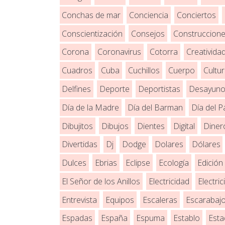
Conchas de mar
Conciencia
Conciertos
Conscientización
Consejos
Construccion
Corona
Coronavirus
Cotorra
Creativida
Cuadros
Cuba
Cuchillos
Cuerpo
Cultu
Delfines
Deporte
Deportistas
Desayun
Día de la Madre
Día del Barman
Día del P
Dibujitos
Dibujos
Dientes
Digital
Diner
Divertidas
Dj
Dodge
Dolares
Dólares
Dulces
Ebrias
Eclipse
Ecología
Edición
El Señor de los Anillos
Electricidad
Electric
Entrevista
Equipos
Escaleras
Escarabaj
Espadas
España
Espuma
Establo
Esta