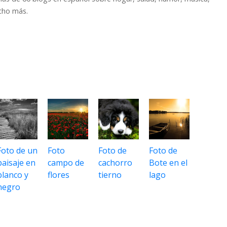
cho más.
Foto de un
Foto
Foto de
Foto de
paisaje en
campo de
cachorro
Bote en el
blanco y
flores
tierno
lago
negro