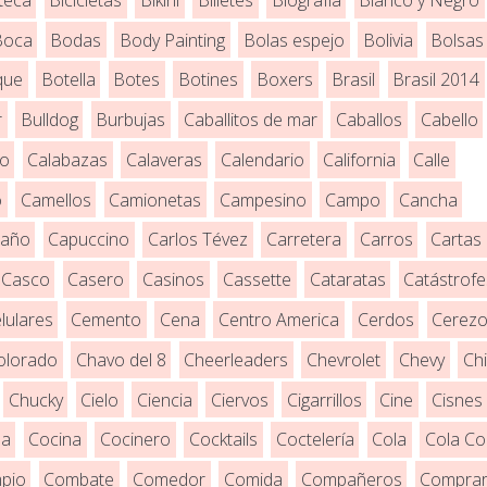
Boca
Bodas
Body Painting
Bolas espejo
Bolivia
Bolsas
que
Botella
Botes
Botines
Boxers
Brasil
Brasil 2014
r
Bulldog
Burbujas
Caballitos de mar
Caballos
Cabello
ro
Calabazas
Calaveras
Calendario
California
Calle
o
Camellos
Camionetas
Campesino
Campo
Cancha
año
Capuccino
Carlos Tévez
Carretera
Carros
Cartas
Casco
Casero
Casinos
Cassette
Cataratas
Catástrofe
lulares
Cemento
Cena
Centro America
Cerdos
Cerez
olorado
Chavo del 8
Cheerleaders
Chevrolet
Chevy
Ch
Chucky
Cielo
Ciencia
Ciervos
Cigarrillos
Cine
Cisnes
la
Cocina
Cocinero
Cocktails
Coctelería
Cola
Cola Co
pio
Combate
Comedor
Comida
Compañeros
Compra