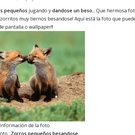
os pequeños
jugando y
dandose un beso
... Que hermosa fo
zorritos muy tiernos besandose! Aquí está la foto que pued
e pantalla o wallpaper!!
Información de la foto
foto :
Zorros pequeños besandose