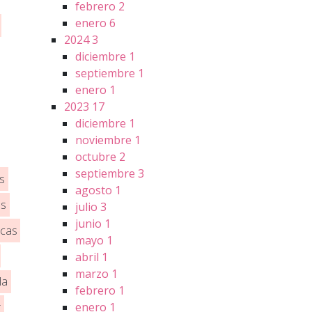
febrero
2
enero
6
2024
3
diciembre
1
septiembre
1
enero
1
2023
17
diciembre
1
noviembre
1
octubre
2
septiembre
3
s
agosto
1
os
julio
3
junio
1
icas
mayo
1
abril
1
marzo
1
la
febrero
1
enero
1
r