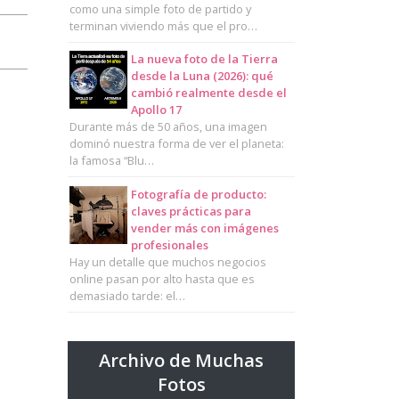
como una simple foto de partido y
terminan viviendo más que el pro…
La nueva foto de la Tierra
desde la Luna (2026): qué
cambió realmente desde el
Apollo 17
Durante más de 50 años, una imagen
dominó nuestra forma de ver el planeta:
la famosa “Blu…
Fotografía de producto:
claves prácticas para
vender más con imágenes
profesionales
Hay un detalle que muchos negocios
online pasan por alto hasta que es
demasiado tarde: el…
Archivo de Muchas
Fotos