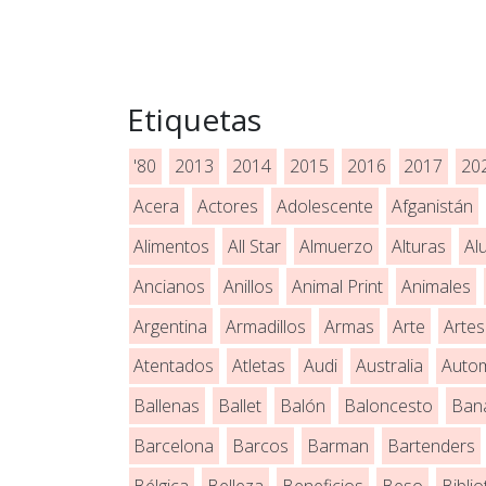
Etiquetas
'80
2013
2014
2015
2016
2017
20
Acera
Actores
Adolescente
Afganistán
Alimentos
All Star
Almuerzo
Alturas
Al
Ancianos
Anillos
Animal Print
Animales
Argentina
Armadillos
Armas
Arte
Artes
Atentados
Atletas
Audi
Australia
Autom
Ballenas
Ballet
Balón
Baloncesto
Ban
Barcelona
Barcos
Barman
Bartenders
Bélgica
Belleza
Beneficios
Beso
Bibli