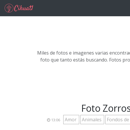
Ir al contenido principal
Miles de fotos e imagenes varias encontra
foto que tanto estás buscando. Fotos pr
Foto Zorro
Amor
Animales
Fondos de
13:06