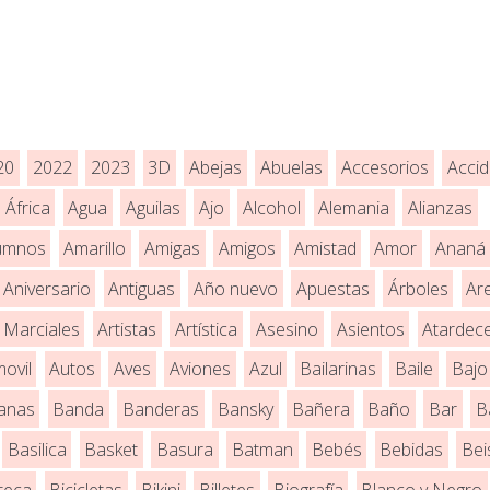
20
2022
2023
3D
Abejas
Abuelas
Accesorios
Accid
África
Agua
Aguilas
Ajo
Alcohol
Alemania
Alianzas
umnos
Amarillo
Amigas
Amigos
Amistad
Amor
Ananá
Aniversario
Antiguas
Año nuevo
Apuestas
Árboles
Ar
 Marciales
Artistas
Artística
Asesino
Asientos
Atardec
ovil
Autos
Aves
Aviones
Azul
Bailarinas
Baile
Bajo
anas
Banda
Banderas
Bansky
Bañera
Baño
Bar
B
Basilica
Basket
Basura
Batman
Bebés
Bebidas
Bei
oteca
Bicicletas
Bikini
Billetes
Biografía
Blanco y Negro