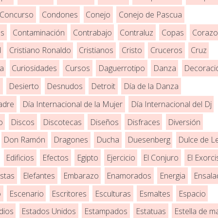
Concurso
Condones
Conejo
Conejo de Pascua
es
Contaminación
Contrabajo
Contraluz
Copas
Corazo
d
Cristiano Ronaldo
Cristianos
Cristo
Cruceros
Cruz
ra
Curiosidades
Cursos
Daguerrotipo
Danza
Decoraci
o
Desierto
Desnudos
Detroit
Día de la Danza
adre
Día Internacional de la Mujer
Día Internacional del Dj
o
Discos
Discotecas
Diseños
Disfraces
Diversión
Don Ramón
Dragones
Ducha
Duesenberg
Dulce de L
Edificios
Efectos
Egipto
Ejercicio
El Conjuro
El Exorci
istas
Elefantes
Embarazo
Enamorados
Energia
Ensala
o
Escenario
Escritores
Esculturas
Esmaltes
Espacio
dios
Estados Unidos
Estampados
Estatuas
Estella de m