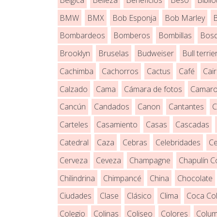
BMW
BMX
Bob Esponja
Bob Marley
Bombardeos
Bomberos
Bombillas
Bos
Brooklyn
Bruselas
Budweiser
Bull terrie
Cachimba
Cachorros
Cactus
Café
Cai
Calzado
Cama
Cámara de fotos
Camar
Cancún
Candados
Canon
Cantantes
C
Carteles
Casamiento
Casas
Cascadas
Catedral
Caza
Cebras
Celebridades
Ce
Cerveza
Ceveza
Champagne
Chapulín C
Chilindrina
Chimpancé
China
Chocolate
Ciudades
Clase
Clásico
Clima
Coca Co
Colegio
Colinas
Coliseo
Colores
Colum