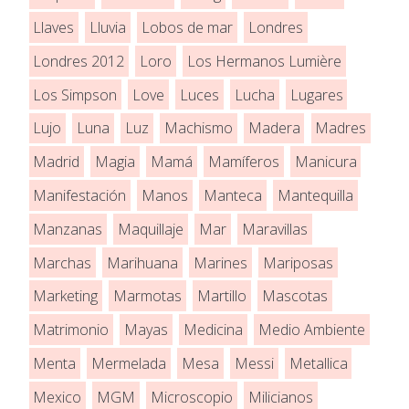
Llaves
Lluvia
Lobos de mar
Londres
Londres 2012
Loro
Los Hermanos Lumière
Los Simpson
Love
Luces
Lucha
Lugares
Lujo
Luna
Luz
Machismo
Madera
Madres
Madrid
Magia
Mamá
Mamíferos
Manicura
Manifestación
Manos
Manteca
Mantequilla
Manzanas
Maquillaje
Mar
Maravillas
Marchas
Marihuana
Marines
Mariposas
Marketing
Marmotas
Martillo
Mascotas
Matrimonio
Mayas
Medicina
Medio Ambiente
Menta
Mermelada
Mesa
Messi
Metallica
Mexico
MGM
Microscopio
Milicianos