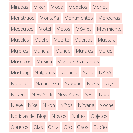
Miradas
Mixer
Moda
Modelos
Monos
Monstruos
Montaña
Monumentos
Morochas
Mosquitos
Motel
Motos
Móviles
Movimiento
Muebles
Muelle
Muerte
Muertos
Muestra
Mujeres
Mundial
Mundo
Murales
Muros
Músculos
Música
Musicos. Cantantes
Mustang
Nalgonas
Naranja
Nariz
NASA
Natación
Naturaleza
Navidad
Nazis
Negro
Nevera
New York
New Yorw
NFL
Nido
Nieve
Nike
Nikon
Niños
Nirvana
Noche
Noticias del Blog
Novios
Nubes
Objetos
Obreros
Olas
Orilla
Oro
Osos
Otoño