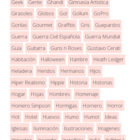
Geek
Gente
Ghandi
Gimnasia Artistica
Girasoles
Globos
Gol
Gollum
GoPro
Gorilas
Gourmet
Graffitis
Gris
Guepardos
Guerra
Guerra Civil Española
Guerra Mundial
Guía
Guitarra
Guns n Roses
Gustavo Cerati
Habitación
Halloween
Hambre
Heath Ledger
Heladera
Heridos
Hermanos
Hijos
Hiper Realismo
Hippie
Historia
Historias
Hogar
Hojas
Hombres
Homenaje
Homero Simpson
Hormigas
Hornero
Horror
Hot
Hotel
Huevos
Humo
Humor
Ideas
Iglesias
Iluminación
Ilustraciones
Imagenes
Impactos
Incendio
Increíbles
India
Indígena