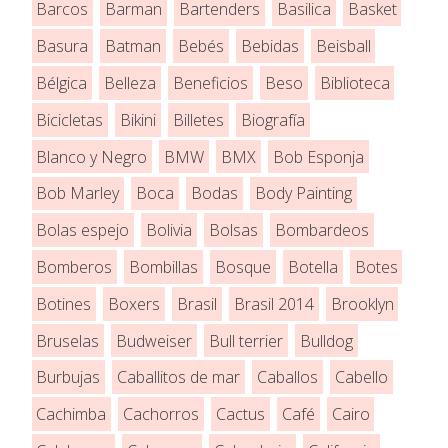
Barcos
Barman
Bartenders
Basilica
Basket
Basura
Batman
Bebés
Bebidas
Beisball
Bélgica
Belleza
Beneficios
Beso
Biblioteca
Bicicletas
Bikini
Billetes
Biografía
Blanco y Negro
BMW
BMX
Bob Esponja
Bob Marley
Boca
Bodas
Body Painting
Bolas espejo
Bolivia
Bolsas
Bombardeos
Bomberos
Bombillas
Bosque
Botella
Botes
Botines
Boxers
Brasil
Brasil 2014
Brooklyn
Bruselas
Budweiser
Bull terrier
Bulldog
Burbujas
Caballitos de mar
Caballos
Cabello
Cachimba
Cachorros
Cactus
Café
Cairo