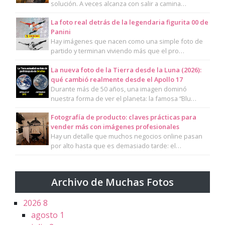
solución. A veces alcanza con salir a camina…
La foto real detrás de la legendaria figurita 00 de
Panini
Hay imágenes que nacen como una simple foto de
partido y terminan viviendo más que el pro…
La nueva foto de la Tierra desde la Luna (2026):
qué cambió realmente desde el Apollo 17
Durante más de 50 años, una imagen dominó
nuestra forma de ver el planeta: la famosa “Blu…
Fotografía de producto: claves prácticas para
vender más con imágenes profesionales
Hay un detalle que muchos negocios online pasan
por alto hasta que es demasiado tarde: el…
Archivo de Muchas Fotos
2026
8
agosto
1