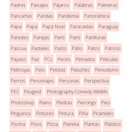
Padres
Paisajes
Pájaros
Palabras
Palmeras
Pancartas
Pandas
Pandemia
Panorámica
Papa
Papá
Papá Noel
Paracaidas
Paraguay
Paredes
Parejas
Paris
París
Partituras
Pascua
Pasteles
Pasto
Patio
Patos
Patricio
Payaso
Paz
PCs
Peces
Peinados
Películas
Pelirrojas
Pelo
Pelotas
Peluches
Periodismo
Perros
Personajes
Personas
Perspectiva
PES
Peugeot
Photography Comedy Wildlife
Photoshop
Piano
Piedras
Piercings
Pies
Pinguinos
Pintores
Pintura
Piña
Piramides
Piscina
Pisos
Pizza
Planeta
Plantas
Plástico