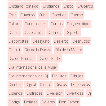
Cristiano Ronaldo
Cristianos
Cristo
Cruceros
Cruz
Cuadros
Cuba
Cuchillos
Cuerpo
Cultura
Curiosidades
Cursos
Daguerrotipo
Danza
Decoración
Delfines
Deporte
Deportistas
Desayuno
Desierto
Desnudos
Detroit
Día de la Danza
Día de la Madre
Día del Barman
Día del Padre
Día Internacional de la Mujer
Día Internacional del Dj
Dibujitos
Dibujos
Dientes
Digital
Dinero
Discos
Discotecas
Diseños
Disfraces
Diversión
Divertidas
Dj
Dodge
Dolares
Dólares
Don Ramón