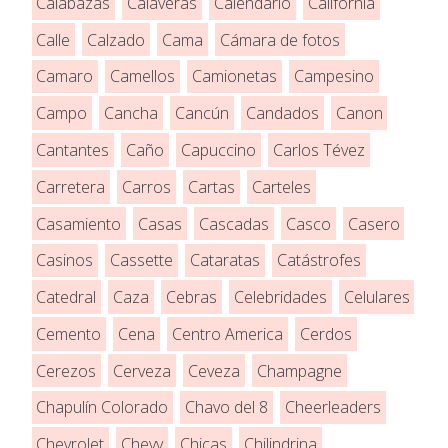
Calabazas
Calaveras
Calendario
California
Calle
Calzado
Cama
Cámara de fotos
Camaro
Camellos
Camionetas
Campesino
Campo
Cancha
Cancún
Candados
Canon
Cantantes
Caño
Capuccino
Carlos Tévez
Carretera
Carros
Cartas
Carteles
Casamiento
Casas
Cascadas
Casco
Casero
Casinos
Cassette
Cataratas
Catástrofes
Catedral
Caza
Cebras
Celebridades
Celulares
Cemento
Cena
Centro America
Cerdos
Cerezos
Cerveza
Ceveza
Champagne
Chapulín Colorado
Chavo del 8
Cheerleaders
Chevrolet
Chevy
Chicas
Chilindrina