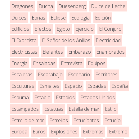
Dragones
Ducha
Duesenberg
Dulce de Leche
Dulces
Ebrias
Eclipse
Ecología
Edición
Edificios
Efectos
Egipto
Ejercicio
El Conjuro
El Exorcista
El Señor de los Anillos
Electricidad
Electricistas
Elefantes
Embarazo
Enamorados
Energia
Ensaladas
Entrevista
Equipos
Escaleras
Escarabajo
Escenario
Escritores
Esculturas
Esmaltes
Espacio
Espadas
España
Espuma
Establo
Estadios
Estados Unidos
Estampados
Estatuas
Estella de mar
Estilo
Estrella de mar
Estrellas
Estudiantes
Estudio
Europa
Euros
Explosiones
Extremas
Extremo