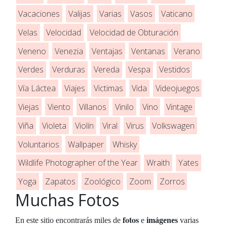
Vacaciones
Valijas
Varias
Vasos
Vaticano
Velas
Velocidad
Velocidad de Obturación
Veneno
Venezia
Ventajas
Ventanas
Verano
Verdes
Verduras
Vereda
Vespa
Vestidos
Vía Láctea
Viajes
Victimas
Vida
Videojuegos
Viejas
Viento
Villanos
Vinilo
Vino
Vintage
Viña
Violeta
Violín
Viral
Virus
Volkswagen
Voluntarios
Wallpaper
Whisky
Wildlife Photographer of the Year
Wraith
Yates
Yoga
Zapatos
Zoológico
Zoom
Zorros
Muchas Fotos
fotos
En este sitio encontrarás miles de
e
imágenes
varias