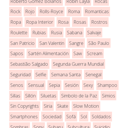
Roberto Gomez Bolaños
Robin Layla
Rocas
Rock
Rojo
Rolls-Royce
Roma
Romanticas
Ropa
Ropa Interior
Rosa
Rosas
Rostros
Roulette
Rubias
Rusia
Sabana
Salvaje
San Patricio
San Valentin
Sangre
São Paulo
Sapos
Sartén Alimentación
Saw
Scream
Sebastião Salgado
Segunda Guerra Mundial
Seguridad
Selfie
Semana Santa
Senegal
Senos
Sensual
Sepia
Sesión
Sexy
Shampoo
Sillas
Sillón
Siluetas
Simbolo de la Paz
Simios
Sin Copyrights
Siria
Skate
Slow Motion
Smartphones
Sociedad
Sofá
Sol
Soldados
Sombras
Sony
Subaru
Subcultura
Suicidio