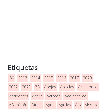
Etiquetas
'80
2013
2014
2015
2016
2017
2020
2022
2023
3D
Abejas
Abuelas
Accesorios
Accidentes
Acera
Actores
Adolescente
Afganistán
África
Agua
Aguilas
Ajo
Alcohol