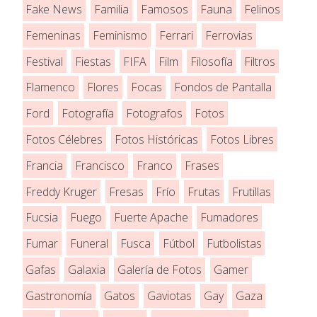
Fake News
Familia
Famosos
Fauna
Felinos
Femeninas
Feminismo
Ferrari
Ferrovias
Festival
Fiestas
FIFA
Film
Filosofía
Filtros
Flamenco
Flores
Focas
Fondos de Pantalla
Ford
Fotografía
Fotografos
Fotos
Fotos Célebres
Fotos Históricas
Fotos Libres
Francia
Francisco
Franco
Frases
Freddy Kruger
Fresas
Frío
Frutas
Frutillas
Fucsia
Fuego
Fuerte Apache
Fumadores
Fumar
Funeral
Fusca
Fútbol
Futbolistas
Gafas
Galaxia
Galería de Fotos
Gamer
Gastronomía
Gatos
Gaviotas
Gay
Gaza