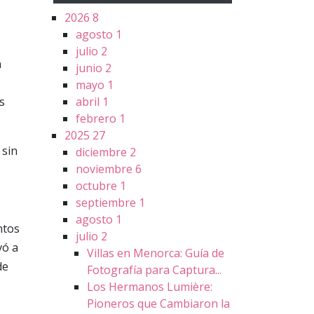
2026
8
agosto
1
julio
2
n
junio
2
mayo
1
abril
1
s
febrero
1
2025
27
 sin
diciembre
2
noviembre
6
octubre
1
septiembre
1
agosto
1
ntos
julio
2
vó a
Villas en Menorca: Guía de
de
Fotografía para Captura...
Los Hermanos Lumière:
Pioneros que Cambiaron la