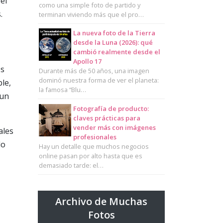
el
como una simple foto de partido y
.
terminan viviendo más que el pro…
La nueva foto de la Tierra
desde la Luna (2026): qué
cambió realmente desde el
Apollo 17
os
Durante más de 50 años, una imagen
dominó nuestra forma de ver el planeta:
ble,
la famosa “Blu…
 un
Fotografía de producto:
claves prácticas para
vender más con imágenes
ales
profesionales
lo
Hay un detalle que muchos negocios
online pasan por alto hasta que es
demasiado tarde: el…
Archivo de Muchas
Fotos