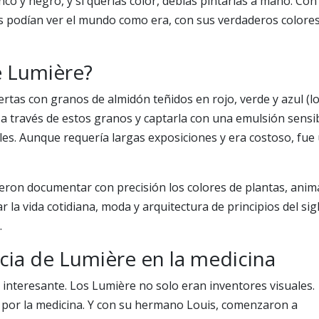
o y negro, y si querías color, debías pintarlas a mano. Con 
 podían ver el mundo como era, con sus verdaderos colores
e Lumière?
ertas con granos de almidón teñidos en rojo, verde y azul (l
uz a través de estos granos y captarla con una emulsión sensi
les. Aunque requería largas exposiciones y era costoso, fue
dieron documentar con precisión los colores de plantas, anim
r la vida cotidiana, moda y arquitectura de principios del sig
.
cia de Lumière en la medicina
 interesante. Los Lumière no solo eran inventores visuales.
o por la medicina. Y con su hermano Louis, comenzaron a