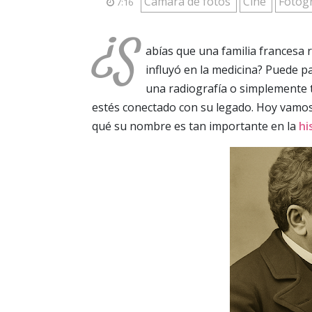
Cámara de fotos
Cine
Fotog
7:16
¿S
abías que una familia francesa r
influyó en la medicina? Puede pa
una radiografía o simplemente 
estés conectado con su legado. Hoy vamos
qué su nombre es tan importante en la
hi