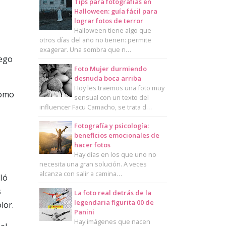
Tips para fotografías en
Halloween: guía fácil para
lograr fotos de terror
Halloween tiene algo que
otros días del año no tienen: permite
exagerar. Una sombra que n…
uego
Foto Mujer durmiendo
desnuda boca arriba
Hoy les traemos una foto muy
como
sensual con un texto del
influencer Facu Camacho, se trata d…
Fotografía y psicología:
beneficios emocionales de
hacer fotos
Hay días en los que uno no
necesita una gran solución. A veces
alcanza con salir a camina…
lló
s
La foto real detrás de la
legendaria figurita 00 de
lor.
Panini
Hay imágenes que nacen