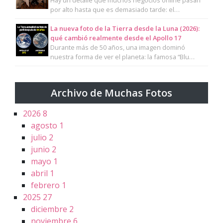
Hay un detalle que muchos negocios online pasan
por alto hasta que es demasiado tarde: el…
La nueva foto de la Tierra desde la Luna (2026):
qué cambió realmente desde el Apollo 17
Durante más de 50 años, una imagen dominó
nuestra forma de ver el planeta: la famosa “Blu…
Archivo de Muchas Fotos
2026
8
agosto
1
julio
2
junio
2
mayo
1
abril
1
febrero
1
2025
27
diciembre
2
noviembre
6