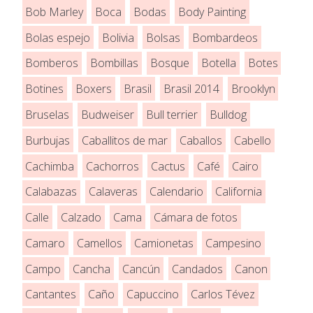
Bob Marley
Boca
Bodas
Body Painting
Bolas espejo
Bolivia
Bolsas
Bombardeos
Bomberos
Bombillas
Bosque
Botella
Botes
Botines
Boxers
Brasil
Brasil 2014
Brooklyn
Bruselas
Budweiser
Bull terrier
Bulldog
Burbujas
Caballitos de mar
Caballos
Cabello
Cachimba
Cachorros
Cactus
Café
Cairo
Calabazas
Calaveras
Calendario
California
Calle
Calzado
Cama
Cámara de fotos
Camaro
Camellos
Camionetas
Campesino
Campo
Cancha
Cancún
Candados
Canon
Cantantes
Caño
Capuccino
Carlos Tévez