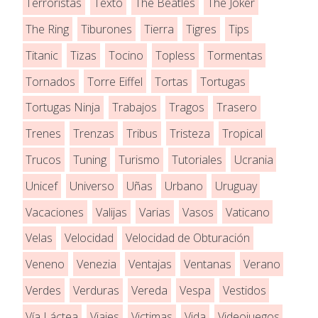
Terroristas
Texto
The Beatles
The Joker
The Ring
Tiburones
Tierra
Tigres
Tips
Titanic
Tizas
Tocino
Topless
Tormentas
Tornados
Torre Eiffel
Tortas
Tortugas
Tortugas Ninja
Trabajos
Tragos
Trasero
Trenes
Trenzas
Tribus
Tristeza
Tropical
Trucos
Tuning
Turismo
Tutoriales
Ucrania
Unicef
Universo
Uñas
Urbano
Uruguay
Vacaciones
Valijas
Varias
Vasos
Vaticano
Velas
Velocidad
Velocidad de Obturación
Veneno
Venezia
Ventajas
Ventanas
Verano
Verdes
Verduras
Vereda
Vespa
Vestidos
Vía Láctea
Viajes
Victimas
Vida
Videojuegos