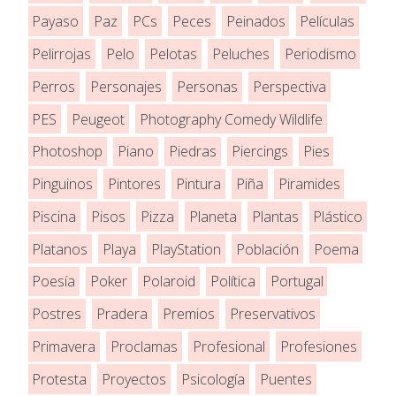
Payaso
Paz
PCs
Peces
Peinados
Películas
Pelirrojas
Pelo
Pelotas
Peluches
Periodismo
Perros
Personajes
Personas
Perspectiva
PES
Peugeot
Photography Comedy Wildlife
Photoshop
Piano
Piedras
Piercings
Pies
Pinguinos
Pintores
Pintura
Piña
Piramides
Piscina
Pisos
Pizza
Planeta
Plantas
Plástico
Platanos
Playa
PlayStation
Población
Poema
Poesía
Poker
Polaroid
Política
Portugal
Postres
Pradera
Premios
Preservativos
Primavera
Proclamas
Profesional
Profesiones
Protesta
Proyectos
Psicología
Puentes