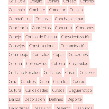
Cola Cola
Colegio
Colinas
Coliseo
Colores
Columpio
Combate
Comedor
Comida
Compañeros
Comprar
Conchas de mar
Conciencia
Conciertos
Concurso
Condones
Conejo
Conejo de Pascua
Conscientización
Consejos
Construcciones
Contaminación
Contrabajo
Contraluz
Copas
Corazones
Corona
Coronavirus
Cotorra
Creatividad
Cristiano Ronaldo
Cristianos
Cristo
Cruceros
Cruz
Cuadros
Cuba
Cuchillos
Cuerpo
Cultura
Curiosidades
Cursos
Daguerrotipo
Danza
Decoración
Delfines
Deporte
Deportistas
Desayuno
Desierto
Desnudos