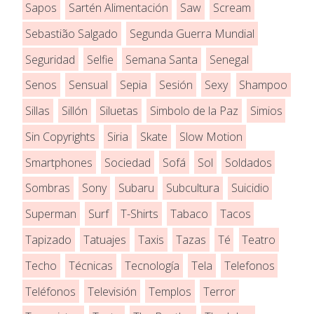
Sapos
Sartén Alimentación
Saw
Scream
Sebastião Salgado
Segunda Guerra Mundial
Seguridad
Selfie
Semana Santa
Senegal
Senos
Sensual
Sepia
Sesión
Sexy
Shampoo
Sillas
Sillón
Siluetas
Simbolo de la Paz
Simios
Sin Copyrights
Siria
Skate
Slow Motion
Smartphones
Sociedad
Sofá
Sol
Soldados
Sombras
Sony
Subaru
Subcultura
Suicidio
Superman
Surf
T-Shirts
Tabaco
Tacos
Tapizado
Tatuajes
Taxis
Tazas
Té
Teatro
Techo
Técnicas
Tecnología
Tela
Telefonos
Teléfonos
Televisión
Templos
Terror