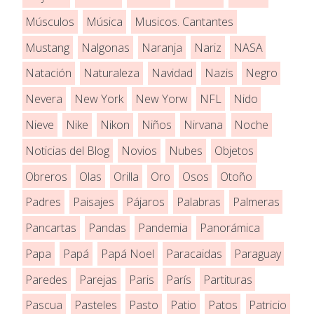
Músculos
Música
Musicos. Cantantes
Mustang
Nalgonas
Naranja
Nariz
NASA
Natación
Naturaleza
Navidad
Nazis
Negro
Nevera
New York
New Yorw
NFL
Nido
Nieve
Nike
Nikon
Niños
Nirvana
Noche
Noticias del Blog
Novios
Nubes
Objetos
Obreros
Olas
Orilla
Oro
Osos
Otoño
Padres
Paisajes
Pájaros
Palabras
Palmeras
Pancartas
Pandas
Pandemia
Panorámica
Papa
Papá
Papá Noel
Paracaidas
Paraguay
Paredes
Parejas
Paris
París
Partituras
Pascua
Pasteles
Pasto
Patio
Patos
Patricio