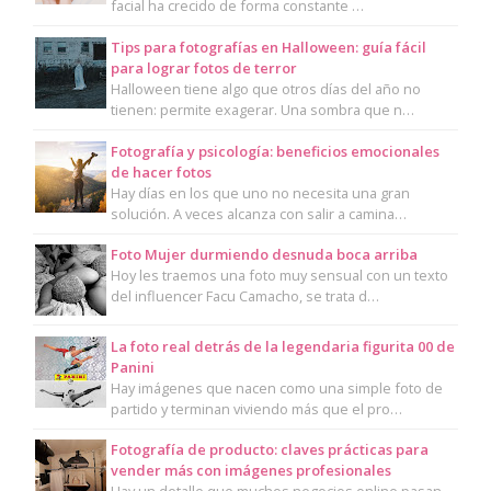
facial ha crecido de forma constante …
Tips para fotografías en Halloween: guía fácil
para lograr fotos de terror
Halloween tiene algo que otros días del año no
tienen: permite exagerar. Una sombra que n…
Fotografía y psicología: beneficios emocionales
de hacer fotos
Hay días en los que uno no necesita una gran
solución. A veces alcanza con salir a camina…
Foto Mujer durmiendo desnuda boca arriba
Hoy les traemos una foto muy sensual con un texto
del influencer Facu Camacho, se trata d…
La foto real detrás de la legendaria figurita 00 de
Panini
Hay imágenes que nacen como una simple foto de
partido y terminan viviendo más que el pro…
Fotografía de producto: claves prácticas para
vender más con imágenes profesionales