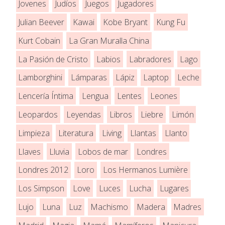
Jovenes
Judíos
Juegos
Jugadores
Julian Beever
Kawai
Kobe Bryant
Kung Fu
Kurt Cobain
La Gran Muralla China
La Pasión de Cristo
Labios
Labradores
Lago
Lamborghini
Lámparas
Lápiz
Laptop
Leche
Lencería Íntima
Lengua
Lentes
Leones
Leopardos
Leyendas
Libros
Liebre
Limón
Limpieza
Literatura
Living
Llantas
Llanto
Llaves
Lluvia
Lobos de mar
Londres
Londres 2012
Loro
Los Hermanos Lumière
Los Simpson
Love
Luces
Lucha
Lugares
Lujo
Luna
Luz
Machismo
Madera
Madres