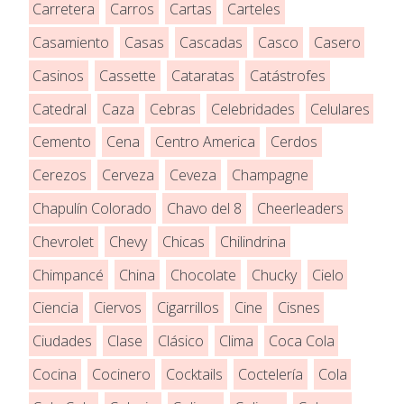
Carretera
Carros
Cartas
Carteles
Casamiento
Casas
Cascadas
Casco
Casero
Casinos
Cassette
Cataratas
Catástrofes
Catedral
Caza
Cebras
Celebridades
Celulares
Cemento
Cena
Centro America
Cerdos
Cerezos
Cerveza
Ceveza
Champagne
Chapulín Colorado
Chavo del 8
Cheerleaders
Chevrolet
Chevy
Chicas
Chilindrina
Chimpancé
China
Chocolate
Chucky
Cielo
Ciencia
Ciervos
Cigarrillos
Cine
Cisnes
Ciudades
Clase
Clásico
Clima
Coca Cola
Cocina
Cocinero
Cocktails
Coctelería
Cola