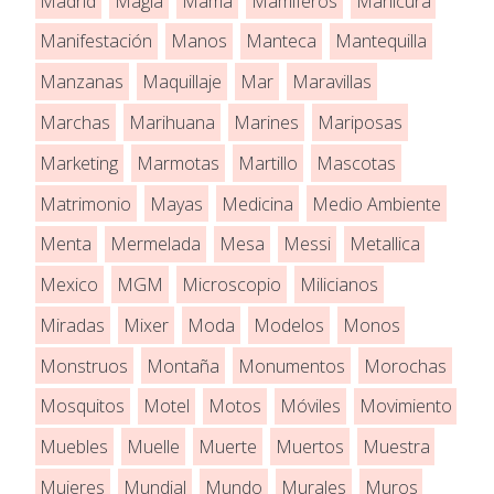
Madrid
Magia
Mamá
Mamíferos
Manicura
Manifestación
Manos
Manteca
Mantequilla
Manzanas
Maquillaje
Mar
Maravillas
Marchas
Marihuana
Marines
Mariposas
Marketing
Marmotas
Martillo
Mascotas
Matrimonio
Mayas
Medicina
Medio Ambiente
Menta
Mermelada
Mesa
Messi
Metallica
Mexico
MGM
Microscopio
Milicianos
Miradas
Mixer
Moda
Modelos
Monos
Monstruos
Montaña
Monumentos
Morochas
Mosquitos
Motel
Motos
Móviles
Movimiento
Muebles
Muelle
Muerte
Muertos
Muestra
Mujeres
Mundial
Mundo
Murales
Muros