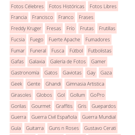
Fotos Célebres
Fotos Históricas
Fotos Libres
Francia
Francisco
Franco
Frases
Freddy Kruger
Fresas
Frío
Frutas
Frutillas
Fucsia
Fuego
Fuerte Apache
Fumadores
Fumar
Funeral
Fusca
Fútbol
Futbolistas
Gafas
Galaxia
Galería de Fotos
Gamer
Gastronomía
Gatos
Gaviotas
Gay
Gaza
Geek
Gente
Ghandi
Gimnasia Artistica
Girasoles
Globos
Gol
Gollum
GoPro
Gorilas
Gourmet
Graffitis
Gris
Guepardos
Guerra
Guerra Civil Española
Guerra Mundial
Guía
Guitarra
Guns n Roses
Gustavo Cerati