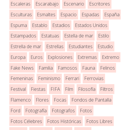
Escaleras
Escarabajo
Escenario
Escritores
Esculturas
Esmaltes
Espacio
Espadas
España
Espuma
Establo
Estadios
Estados Unidos
Estampados
Estatuas
Estella de mar
Estilo
Estrella de mar
Estrellas
Estudiantes
Estudio
Europa
Euros
Explosiones
Extremas
Extremo
Fake News
Familia
Famosos
Fauna
Felinos
Femeninas
Feminismo
Ferrari
Ferrovias
Festival
Fiestas
FIFA
Film
Filosofía
Filtros
Flamenco
Flores
Focas
Fondos de Pantalla
Ford
Fotografía
Fotografos
Fotos
Fotos Célebres
Fotos Históricas
Fotos Libres