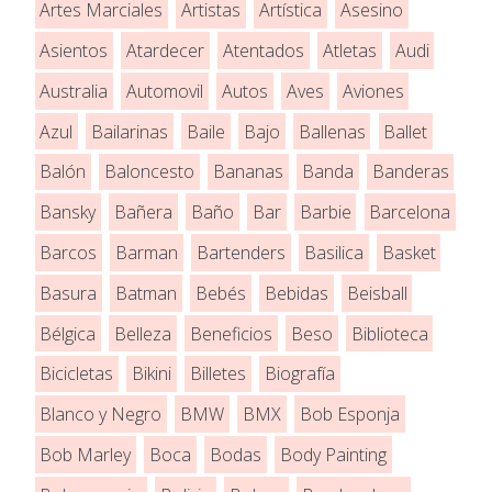
Artes Marciales
Artistas
Artística
Asesino
Asientos
Atardecer
Atentados
Atletas
Audi
Australia
Automovil
Autos
Aves
Aviones
Azul
Bailarinas
Baile
Bajo
Ballenas
Ballet
Balón
Baloncesto
Bananas
Banda
Banderas
Bansky
Bañera
Baño
Bar
Barbie
Barcelona
Barcos
Barman
Bartenders
Basilica
Basket
Basura
Batman
Bebés
Bebidas
Beisball
Bélgica
Belleza
Beneficios
Beso
Biblioteca
Bicicletas
Bikini
Billetes
Biografía
Blanco y Negro
BMW
BMX
Bob Esponja
Bob Marley
Boca
Bodas
Body Painting