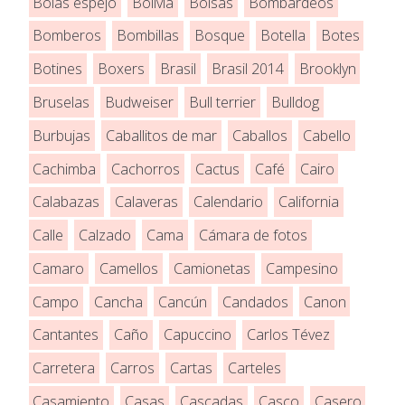
Bolas espejo
Bolivia
Bolsas
Bombardeos
Bomberos
Bombillas
Bosque
Botella
Botes
Botines
Boxers
Brasil
Brasil 2014
Brooklyn
Bruselas
Budweiser
Bull terrier
Bulldog
Burbujas
Caballitos de mar
Caballos
Cabello
Cachimba
Cachorros
Cactus
Café
Cairo
Calabazas
Calaveras
Calendario
California
Calle
Calzado
Cama
Cámara de fotos
Camaro
Camellos
Camionetas
Campesino
Campo
Cancha
Cancún
Candados
Canon
Cantantes
Caño
Capuccino
Carlos Tévez
Carretera
Carros
Cartas
Carteles
Casamiento
Casas
Cascadas
Casco
Casero