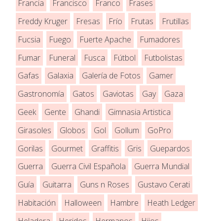
Francia
Francisco
Franco
Frases
Freddy Kruger
Fresas
Frío
Frutas
Frutillas
Fucsia
Fuego
Fuerte Apache
Fumadores
Fumar
Funeral
Fusca
Fútbol
Futbolistas
Gafas
Galaxia
Galería de Fotos
Gamer
Gastronomía
Gatos
Gaviotas
Gay
Gaza
Geek
Gente
Ghandi
Gimnasia Artistica
Girasoles
Globos
Gol
Gollum
GoPro
Gorilas
Gourmet
Graffitis
Gris
Guepardos
Guerra
Guerra Civil Española
Guerra Mundial
Guía
Guitarra
Guns n Roses
Gustavo Cerati
Habitación
Halloween
Hambre
Heath Ledger
Heladera
Heridos
Hermanos
Hijos