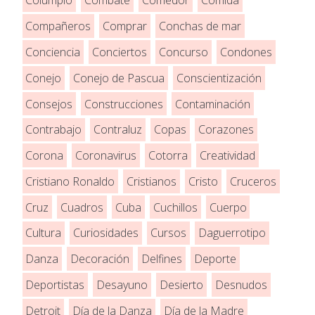
Columpio
Combate
Comedor
Comida
Compañeros
Comprar
Conchas de mar
Conciencia
Conciertos
Concurso
Condones
Conejo
Conejo de Pascua
Conscientización
Consejos
Construcciones
Contaminación
Contrabajo
Contraluz
Copas
Corazones
Corona
Coronavirus
Cotorra
Creatividad
Cristiano Ronaldo
Cristianos
Cristo
Cruceros
Cruz
Cuadros
Cuba
Cuchillos
Cuerpo
Cultura
Curiosidades
Cursos
Daguerrotipo
Danza
Decoración
Delfines
Deporte
Deportistas
Desayuno
Desierto
Desnudos
Detroit
Día de la Danza
Día de la Madre