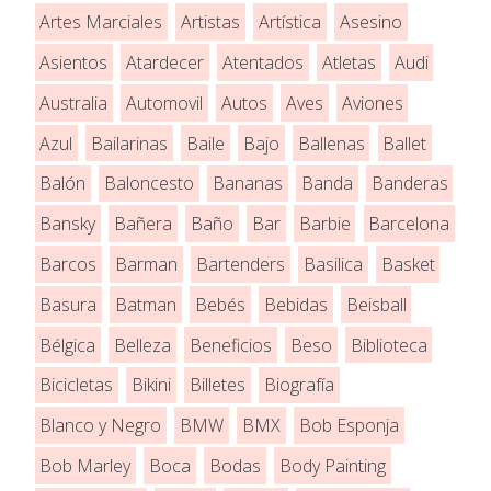
Artes Marciales
Artistas
Artística
Asesino
Asientos
Atardecer
Atentados
Atletas
Audi
Australia
Automovil
Autos
Aves
Aviones
Azul
Bailarinas
Baile
Bajo
Ballenas
Ballet
Balón
Baloncesto
Bananas
Banda
Banderas
Bansky
Bañera
Baño
Bar
Barbie
Barcelona
Barcos
Barman
Bartenders
Basilica
Basket
Basura
Batman
Bebés
Bebidas
Beisball
Bélgica
Belleza
Beneficios
Beso
Biblioteca
Bicicletas
Bikini
Billetes
Biografía
Blanco y Negro
BMW
BMX
Bob Esponja
Bob Marley
Boca
Bodas
Body Painting