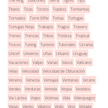
The Ring
Tiburones
Tierra
Tigres
Tips
Titanic
Tizas
Tocino
Topless
Tormentas
Tornados
Torre Eiffel
Tortas
Tortugas
Tortugas Ninja
Trabajos
Tragos
Trasero
Trenes
Trenzas
Tribus
Tristeza
Tropical
Trucos
Tuning
Turismo
Tutoriales
Ucrania
Unicef
Universo
Uñas
Urbano
Uruguay
Vacaciones
Valijas
Varias
Vasos
Vaticano
Velas
Velocidad
Velocidad de Obturación
Veneno
Venezia
Ventajas
Ventanas
Verano
Verdes
Verduras
Vereda
Vespa
Vestidos
Vía Láctea
Viajes
Victimas
Vida
Videojuegos
Viejas
Viento
Villanos
Vinilo
Vino
Vintage