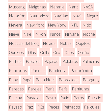
Mustang
Nalgonas
Naranja
Nariz
NASA
Natación
Naturaleza
Navidad
Nazis
Negro
Nevera
New York
New Yorw
NFL
Nido
Nieve
Nike
Nikon
Niños
Nirvana
Noche
Noticias del Blog
Novios
Nubes
Objetos
Obreros
Olas
Orilla
Oro
Osos
Otoño
Padres
Paisajes
Pájaros
Palabras
Palmeras
Pancartas
Pandas
Pandemia
Panorámica
Papa
Papá
Papá Noel
Paracaidas
Paraguay
Paredes
Parejas
Paris
París
Partituras
Pascua
Pasteles
Pasto
Patio
Patos
Patricio
Payaso
Paz
PCs
Peces
Peinados
Películas