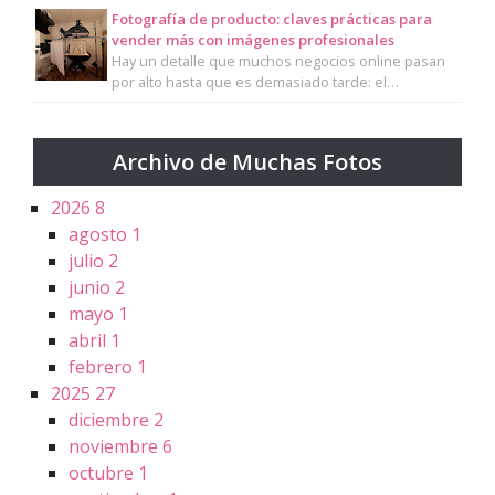
Fotografía de producto: claves prácticas para
vender más con imágenes profesionales
Hay un detalle que muchos negocios online pasan
por alto hasta que es demasiado tarde: el…
Archivo de Muchas Fotos
2026
8
agosto
1
julio
2
junio
2
mayo
1
abril
1
febrero
1
2025
27
diciembre
2
noviembre
6
octubre
1