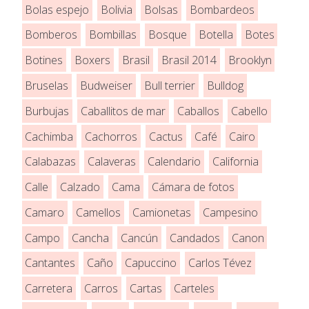
Bolas espejo
Bolivia
Bolsas
Bombardeos
Bomberos
Bombillas
Bosque
Botella
Botes
Botines
Boxers
Brasil
Brasil 2014
Brooklyn
Bruselas
Budweiser
Bull terrier
Bulldog
Burbujas
Caballitos de mar
Caballos
Cabello
Cachimba
Cachorros
Cactus
Café
Cairo
Calabazas
Calaveras
Calendario
California
Calle
Calzado
Cama
Cámara de fotos
Camaro
Camellos
Camionetas
Campesino
Campo
Cancha
Cancún
Candados
Canon
Cantantes
Caño
Capuccino
Carlos Tévez
Carretera
Carros
Cartas
Carteles