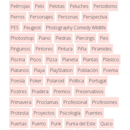
Pelirrojas
Pelo
Pelotas
Peluches
Periodismo
Perros
Personajes
Personas
Perspectiva
PES
Peugeot
Photography Comedy Wildlife
Photoshop
Piano
Piedras
Piercings
Pies
Pinguinos
Pintores
Pintura
Piña
Piramides
Piscina
Pisos
Pizza
Planeta
Plantas
Plástico
Platanos
Playa
PlayStation
Población
Poema
Poesía
Poker
Polaroid
Política
Portugal
Postres
Pradera
Premios
Preservativos
Primavera
Proclamas
Profesional
Profesiones
Protesta
Proyectos
Psicología
Puentes
Puertas
Puerto
Punk
Punta del Este
Quico