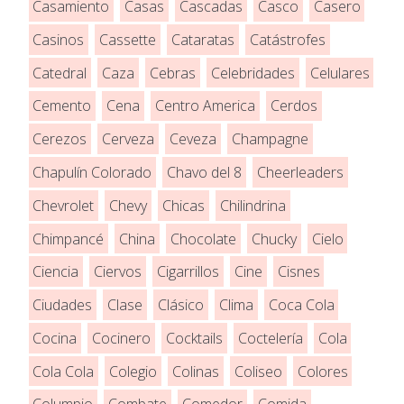
Casamiento
Casas
Cascadas
Casco
Casero
Casinos
Cassette
Cataratas
Catástrofes
Catedral
Caza
Cebras
Celebridades
Celulares
Cemento
Cena
Centro America
Cerdos
Cerezos
Cerveza
Ceveza
Champagne
Chapulín Colorado
Chavo del 8
Cheerleaders
Chevrolet
Chevy
Chicas
Chilindrina
Chimpancé
China
Chocolate
Chucky
Cielo
Ciencia
Ciervos
Cigarrillos
Cine
Cisnes
Ciudades
Clase
Clásico
Clima
Coca Cola
Cocina
Cocinero
Cocktails
Coctelería
Cola
Cola Cola
Colegio
Colinas
Coliseo
Colores