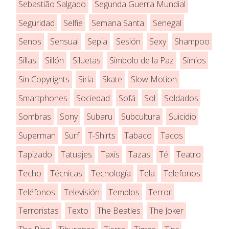
Sebastião Salgado
Segunda Guerra Mundial
Seguridad
Selfie
Semana Santa
Senegal
Senos
Sensual
Sepia
Sesión
Sexy
Shampoo
Sillas
Sillón
Siluetas
Simbolo de la Paz
Simios
Sin Copyrights
Siria
Skate
Slow Motion
Smartphones
Sociedad
Sofá
Sol
Soldados
Sombras
Sony
Subaru
Subcultura
Suicidio
Superman
Surf
T-Shirts
Tabaco
Tacos
Tapizado
Tatuajes
Taxis
Tazas
Té
Teatro
Techo
Técnicas
Tecnología
Tela
Telefonos
Teléfonos
Televisión
Templos
Terror
Terroristas
Texto
The Beatles
The Joker