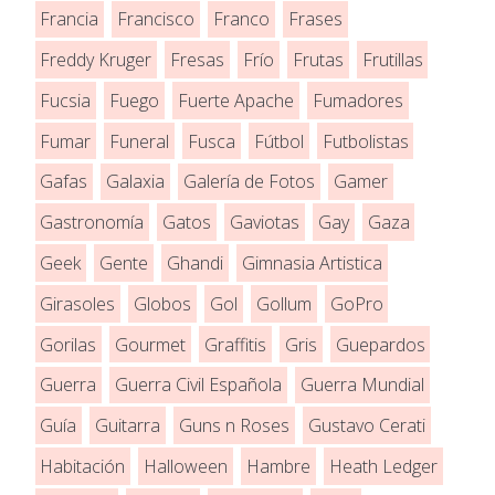
Francia
Francisco
Franco
Frases
Freddy Kruger
Fresas
Frío
Frutas
Frutillas
Fucsia
Fuego
Fuerte Apache
Fumadores
Fumar
Funeral
Fusca
Fútbol
Futbolistas
Gafas
Galaxia
Galería de Fotos
Gamer
Gastronomía
Gatos
Gaviotas
Gay
Gaza
Geek
Gente
Ghandi
Gimnasia Artistica
Girasoles
Globos
Gol
Gollum
GoPro
Gorilas
Gourmet
Graffitis
Gris
Guepardos
Guerra
Guerra Civil Española
Guerra Mundial
Guía
Guitarra
Guns n Roses
Gustavo Cerati
Habitación
Halloween
Hambre
Heath Ledger