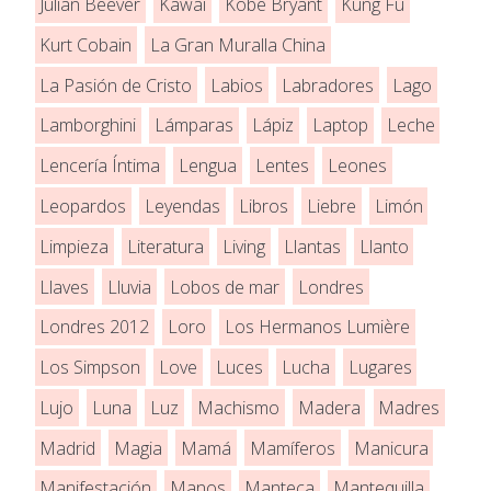
Julian Beever
Kawai
Kobe Bryant
Kung Fu
Kurt Cobain
La Gran Muralla China
La Pasión de Cristo
Labios
Labradores
Lago
Lamborghini
Lámparas
Lápiz
Laptop
Leche
Lencería Íntima
Lengua
Lentes
Leones
Leopardos
Leyendas
Libros
Liebre
Limón
Limpieza
Literatura
Living
Llantas
Llanto
Llaves
Lluvia
Lobos de mar
Londres
Londres 2012
Loro
Los Hermanos Lumière
Los Simpson
Love
Luces
Lucha
Lugares
Lujo
Luna
Luz
Machismo
Madera
Madres
Madrid
Magia
Mamá
Mamíferos
Manicura
Manifestación
Manos
Manteca
Mantequilla