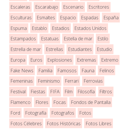
Escaleras
Escarabajo
Escenario
Escritores
Esculturas
Esmaltes
Espacio
Espadas
España
Espuma
Establo
Estadios
Estados Unidos
Estampados
Estatuas
Estella de mar
Estilo
Estrella de mar
Estrellas
Estudiantes
Estudio
Europa
Euros
Explosiones
Extremas
Extremo
Fake News
Familia
Famosos
Fauna
Felinos
Femeninas
Feminismo
Ferrari
Ferrovias
Festival
Fiestas
FIFA
Film
Filosofía
Filtros
Flamenco
Flores
Focas
Fondos de Pantalla
Ford
Fotografía
Fotografos
Fotos
Fotos Célebres
Fotos Históricas
Fotos Libres