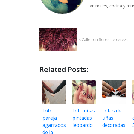
animales, cocina y mu
Calle con flores de cerezo
Related Posts:
Foto
Foto uñas
Fotos de
pareja
pintadas
uñas
agarrados
leopardo
decoradas
de la