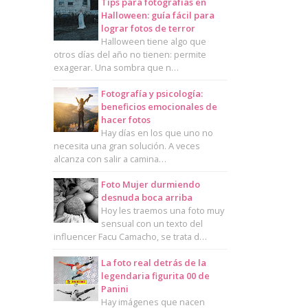
Tips para fotografías en
Halloween: guía fácil para
lograr fotos de terror
Halloween tiene algo que
otros días del año no tienen: permite
exagerar. Una sombra que n…
Fotografía y psicología:
beneficios emocionales de
hacer fotos
Hay días en los que uno no
necesita una gran solución. A veces
alcanza con salir a camina…
Foto Mujer durmiendo
desnuda boca arriba
Hoy les traemos una foto muy
sensual con un texto del
influencer Facu Camacho, se trata d…
La foto real detrás de la
legendaria figurita 00 de
Panini
Hay imágenes que nacen