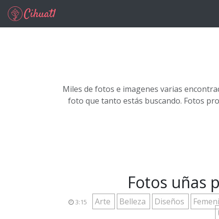
Ir al contenido principal
Miles de fotos e imagenes varias encontra
foto que tanto estás buscando. Fotos pr
Fotos uñas 
Arte
Belleza
Diseños
Femen
3:15