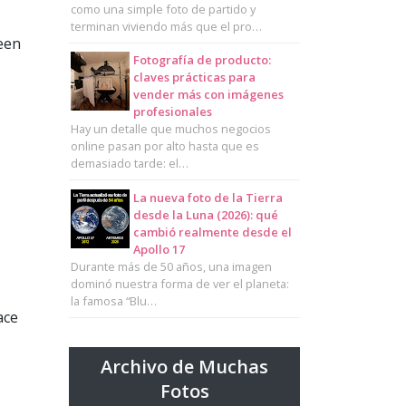
como una simple foto de partido y
terminan viviendo más que el pro…
ween
Fotografía de producto:
claves prácticas para
vender más con imágenes
profesionales
Hay un detalle que muchos negocios
online pasan por alto hasta que es
demasiado tarde: el…
La nueva foto de la Tierra
desde la Luna (2026): qué
cambió realmente desde el
Apollo 17
Durante más de 50 años, una imagen
dominó nuestra forma de ver el planeta:
la famosa “Blu…
ace
Archivo de Muchas
Fotos