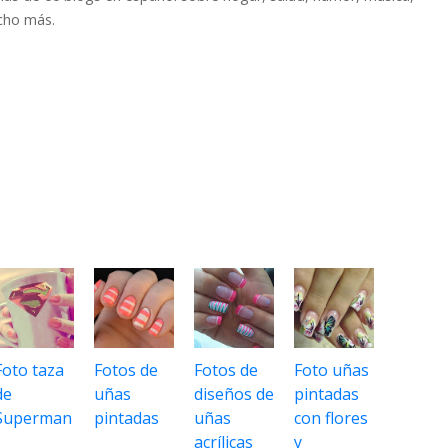
cho más.
Foto taza
Fotos de
Fotos de
Foto uñas
de
uñas
diseños de
pintadas
Superman
pintadas
uñas
con flores
acrílicas
y