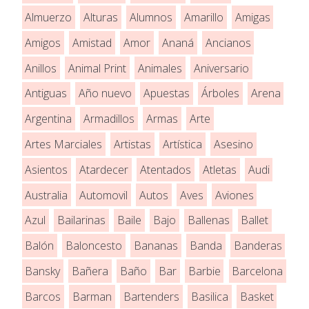
Almuerzo
Alturas
Alumnos
Amarillo
Amigas
Amigos
Amistad
Amor
Ananá
Ancianos
Anillos
Animal Print
Animales
Aniversario
Antiguas
Año nuevo
Apuestas
Árboles
Arena
Argentina
Armadillos
Armas
Arte
Artes Marciales
Artistas
Artística
Asesino
Asientos
Atardecer
Atentados
Atletas
Audi
Australia
Automovil
Autos
Aves
Aviones
Azul
Bailarinas
Baile
Bajo
Ballenas
Ballet
Balón
Baloncesto
Bananas
Banda
Banderas
Bansky
Bañera
Baño
Bar
Barbie
Barcelona
Barcos
Barman
Bartenders
Basilica
Basket