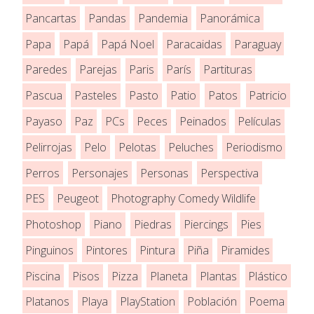
Pancartas
Pandas
Pandemia
Panorámica
Papa
Papá
Papá Noel
Paracaidas
Paraguay
Paredes
Parejas
Paris
París
Partituras
Pascua
Pasteles
Pasto
Patio
Patos
Patricio
Payaso
Paz
PCs
Peces
Peinados
Películas
Pelirrojas
Pelo
Pelotas
Peluches
Periodismo
Perros
Personajes
Personas
Perspectiva
PES
Peugeot
Photography Comedy Wildlife
Photoshop
Piano
Piedras
Piercings
Pies
Pinguinos
Pintores
Pintura
Piña
Piramides
Piscina
Pisos
Pizza
Planeta
Plantas
Plástico
Platanos
Playa
PlayStation
Población
Poema