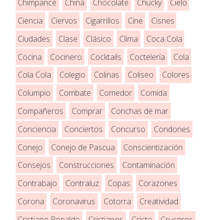
Chimpancé
China
Chocolate
Chucky
Cielo
Ciencia
Ciervos
Cigarrillos
Cine
Cisnes
Ciudades
Clase
Clásico
Clima
Coca Cola
Cocina
Cocinero
Cocktails
Coctelería
Cola
Cola Cola
Colegio
Colinas
Coliseo
Colores
Columpio
Combate
Comedor
Comida
Compañeros
Comprar
Conchas de mar
Conciencia
Conciertos
Concurso
Condones
Conejo
Conejo de Pascua
Conscientización
Consejos
Construcciones
Contaminación
Contrabajo
Contraluz
Copas
Corazones
Corona
Coronavirus
Cotorra
Creatividad
Cristiano Ronaldo
Cristianos
Cristo
Cruceros