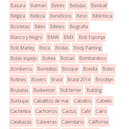
Basura
Batman
Bebés
Bebidas
Beisball
Bélgica
Belleza
Beneficios
Beso
Biblioteca
Bicicletas
Bikini
Billetes
Biografía
Blanco y Negro
BMW
BMX
Bob Esponja
Bob Marley
Boca
Bodas
Body Painting
Bolas espejo
Bolivia
Bolsas
Bombardeos
Bomberos
Bombillas
Bosque
Botella
Botes
Botines
Boxers
Brasil
Brasil 2014
Brooklyn
Bruselas
Budweiser
Bull terrier
Bulldog
Burbujas
Caballitos de mar
Caballos
Cabello
Cachimba
Cachorros
Cactus
Café
Cairo
Calabazas
Calaveras
Calendario
California