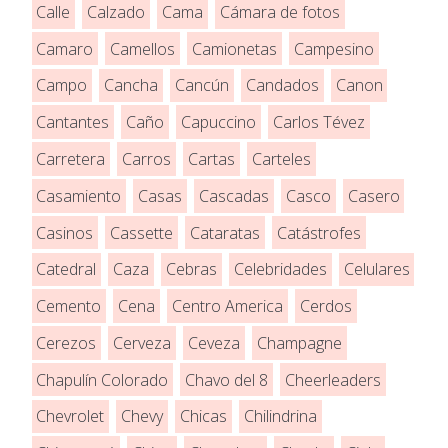
Calle
Calzado
Cama
Cámara de fotos
Camaro
Camellos
Camionetas
Campesino
Campo
Cancha
Cancún
Candados
Canon
Cantantes
Caño
Capuccino
Carlos Tévez
Carretera
Carros
Cartas
Carteles
Casamiento
Casas
Cascadas
Casco
Casero
Casinos
Cassette
Cataratas
Catástrofes
Catedral
Caza
Cebras
Celebridades
Celulares
Cemento
Cena
Centro America
Cerdos
Cerezos
Cerveza
Ceveza
Champagne
Chapulín Colorado
Chavo del 8
Cheerleaders
Chevrolet
Chevy
Chicas
Chilindrina