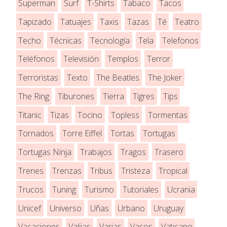
Superman
Surf
T-Shirts
Tabaco
Tacos
Tapizado
Tatuajes
Taxis
Tazas
Té
Teatro
Techo
Técnicas
Tecnología
Tela
Telefonos
Teléfonos
Televisión
Templos
Terror
Terroristas
Texto
The Beatles
The Joker
The Ring
Tiburones
Tierra
Tigres
Tips
Titanic
Tizas
Tocino
Topless
Tormentas
Tornados
Torre Eiffel
Tortas
Tortugas
Tortugas Ninja
Trabajos
Tragos
Trasero
Trenes
Trenzas
Tribus
Tristeza
Tropical
Trucos
Tuning
Turismo
Tutoriales
Ucrania
Unicef
Universo
Uñas
Urbano
Uruguay
Vacaciones
Valijas
Varias
Vasos
Vaticano