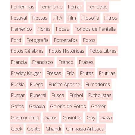
Femeninas
Feminismo
Ferrari
Ferrovias
Festival
Fiestas
FIFA
Film
Filosofía
Filtros
Flamenco
Flores
Focas
Fondos de Pantalla
Ford
Fotografía
Fotografos
Fotos
Fotos Célebres
Fotos Históricas
Fotos Libres
Francia
Francisco
Franco
Frases
Freddy Kruger
Fresas
Frío
Frutas
Frutillas
Fucsia
Fuego
Fuerte Apache
Fumadores
Fumar
Funeral
Fusca
Fútbol
Futbolistas
Gafas
Galaxia
Galería de Fotos
Gamer
Gastronomía
Gatos
Gaviotas
Gay
Gaza
Geek
Gente
Ghandi
Gimnasia Artistica