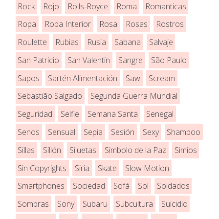
Rock
Rojo
Rolls-Royce
Roma
Romanticas
Ropa
Ropa Interior
Rosa
Rosas
Rostros
Roulette
Rubias
Rusia
Sabana
Salvaje
San Patricio
San Valentin
Sangre
São Paulo
Sapos
Sartén Alimentación
Saw
Scream
Sebastião Salgado
Segunda Guerra Mundial
Seguridad
Selfie
Semana Santa
Senegal
Senos
Sensual
Sepia
Sesión
Sexy
Shampoo
Sillas
Sillón
Siluetas
Simbolo de la Paz
Simios
Sin Copyrights
Siria
Skate
Slow Motion
Smartphones
Sociedad
Sofá
Sol
Soldados
Sombras
Sony
Subaru
Subcultura
Suicidio