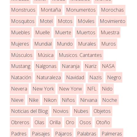
Monstruos
Montaña
Monumentos
Morochas
Mosquitos
Motel
Motos
Móviles
Movimiento
Muebles
Muelle
Muerte
Muertos
Muestra
Mujeres
Mundial
Mundo
Murales
Muros
Músculos
Música
Musicos. Cantantes
Mustang
Nalgonas
Naranja
Nariz
NASA
Natación
Naturaleza
Navidad
Nazis
Negro
Nevera
New York
New Yorw
NFL
Nido
Nieve
Nike
Nikon
Niños
Nirvana
Noche
Noticias del Blog
Novios
Nubes
Objetos
Obreros
Olas
Orilla
Oro
Osos
Otoño
Padres
Paisajes
Pájaros
Palabras
Palmeras