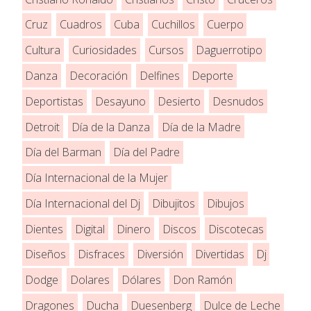
Cruz
Cuadros
Cuba
Cuchillos
Cuerpo
Cultura
Curiosidades
Cursos
Daguerrotipo
Danza
Decoración
Delfines
Deporte
Deportistas
Desayuno
Desierto
Desnudos
Detroit
Día de la Danza
Día de la Madre
Día del Barman
Día del Padre
Día Internacional de la Mujer
Día Internacional del Dj
Dibujitos
Dibujos
Dientes
Digital
Dinero
Discos
Discotecas
Diseños
Disfraces
Diversión
Divertidas
Dj
Dodge
Dolares
Dólares
Don Ramón
Dragones
Ducha
Duesenberg
Dulce de Leche