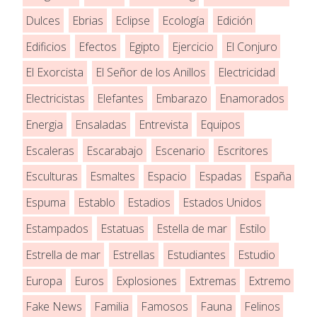
Dulces
Ebrias
Eclipse
Ecología
Edición
Edificios
Efectos
Egipto
Ejercicio
El Conjuro
El Exorcista
El Señor de los Anillos
Electricidad
Electricistas
Elefantes
Embarazo
Enamorados
Energia
Ensaladas
Entrevista
Equipos
Escaleras
Escarabajo
Escenario
Escritores
Esculturas
Esmaltes
Espacio
Espadas
España
Espuma
Establo
Estadios
Estados Unidos
Estampados
Estatuas
Estella de mar
Estilo
Estrella de mar
Estrellas
Estudiantes
Estudio
Europa
Euros
Explosiones
Extremas
Extremo
Fake News
Familia
Famosos
Fauna
Felinos