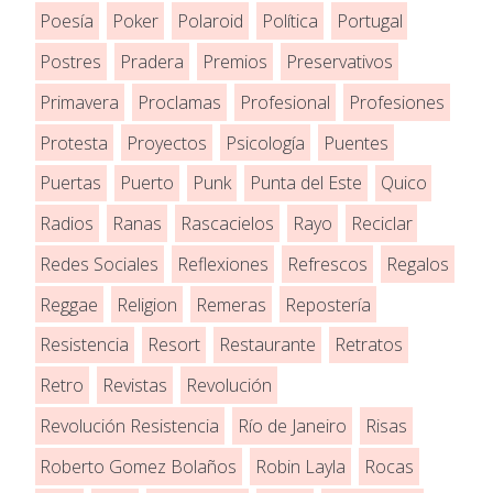
Poesía
Poker
Polaroid
Política
Portugal
Postres
Pradera
Premios
Preservativos
Primavera
Proclamas
Profesional
Profesiones
Protesta
Proyectos
Psicología
Puentes
Puertas
Puerto
Punk
Punta del Este
Quico
Radios
Ranas
Rascacielos
Rayo
Reciclar
Redes Sociales
Reflexiones
Refrescos
Regalos
Reggae
Religion
Remeras
Repostería
Resistencia
Resort
Restaurante
Retratos
Retro
Revistas
Revolución
Revolución Resistencia
Río de Janeiro
Risas
Roberto Gomez Bolaños
Robin Layla
Rocas