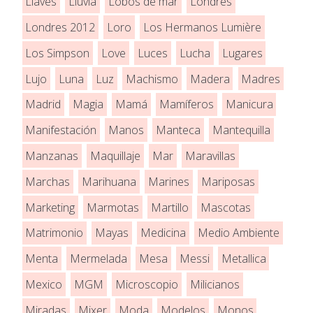
Llaves
Lluvia
Lobos de mar
Londres
Londres 2012
Loro
Los Hermanos Lumière
Los Simpson
Love
Luces
Lucha
Lugares
Lujo
Luna
Luz
Machismo
Madera
Madres
Madrid
Magia
Mamá
Mamíferos
Manicura
Manifestación
Manos
Manteca
Mantequilla
Manzanas
Maquillaje
Mar
Maravillas
Marchas
Marihuana
Marines
Mariposas
Marketing
Marmotas
Martillo
Mascotas
Matrimonio
Mayas
Medicina
Medio Ambiente
Menta
Mermelada
Mesa
Messi
Metallica
Mexico
MGM
Microscopio
Milicianos
Miradas
Mixer
Moda
Modelos
Monos