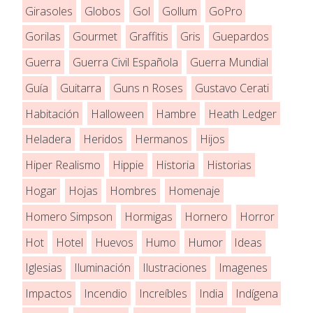
Girasoles
Globos
Gol
Gollum
GoPro
Gorilas
Gourmet
Graffitis
Gris
Guepardos
Guerra
Guerra Civil Española
Guerra Mundial
Guía
Guitarra
Guns n Roses
Gustavo Cerati
Habitación
Halloween
Hambre
Heath Ledger
Heladera
Heridos
Hermanos
Hijos
Hiper Realismo
Hippie
Historia
Historias
Hogar
Hojas
Hombres
Homenaje
Homero Simpson
Hormigas
Hornero
Horror
Hot
Hotel
Huevos
Humo
Humor
Ideas
Iglesias
Iluminación
Ilustraciones
Imagenes
Impactos
Incendio
Increíbles
India
Indígena