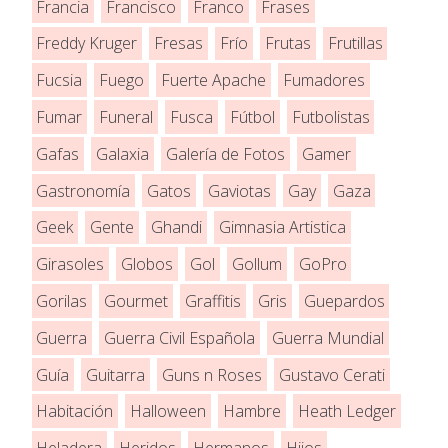
Francia
Francisco
Franco
Frases
Freddy Kruger
Fresas
Frío
Frutas
Frutillas
Fucsia
Fuego
Fuerte Apache
Fumadores
Fumar
Funeral
Fusca
Fútbol
Futbolistas
Gafas
Galaxia
Galería de Fotos
Gamer
Gastronomía
Gatos
Gaviotas
Gay
Gaza
Geek
Gente
Ghandi
Gimnasia Artistica
Girasoles
Globos
Gol
Gollum
GoPro
Gorilas
Gourmet
Graffitis
Gris
Guepardos
Guerra
Guerra Civil Española
Guerra Mundial
Guía
Guitarra
Guns n Roses
Gustavo Cerati
Habitación
Halloween
Hambre
Heath Ledger