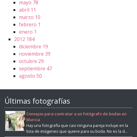
mayo
78
abril
11
marzo
10
febrero
1
enero
1
2012
184
diciembre
19
noviembre
39
octubre
29
septiembre
47
agosto
50
Últimas fotografías
Consejos para contratar a un fotógrafo de bodas en
Murcia
Hay una fotografía que casi ninguna pareja incluye en la
lista de imágenes que quiere para su boda. No es la d...