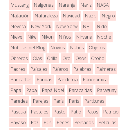
Mustang
Nalgonas
Naranja
Nariz
NASA
Natación
Naturaleza
Navidad
Nazis
Negro
Nevera
New York
New Yorw
NFL
Nido
Nieve
Nike
Nikon
Niños
Nirvana
Noche
Noticias del Blog
Novios
Nubes
Objetos
Obreros
Olas
Orilla
Oro
Osos
Otoño
Padres
Paisajes
Pájaros
Palabras
Palmeras
Pancartas
Pandas
Pandemia
Panorámica
Papa
Papá
Papá Noel
Paracaidas
Paraguay
Paredes
Parejas
Paris
París
Partituras
Pascua
Pasteles
Pasto
Patio
Patos
Patricio
Payaso
Paz
PCs
Peces
Peinados
Películas