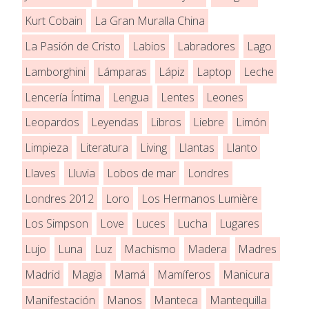
Kurt Cobain
La Gran Muralla China
La Pasión de Cristo
Labios
Labradores
Lago
Lamborghini
Lámparas
Lápiz
Laptop
Leche
Lencería Íntima
Lengua
Lentes
Leones
Leopardos
Leyendas
Libros
Liebre
Limón
Limpieza
Literatura
Living
Llantas
Llanto
Llaves
Lluvia
Lobos de mar
Londres
Londres 2012
Loro
Los Hermanos Lumière
Los Simpson
Love
Luces
Lucha
Lugares
Lujo
Luna
Luz
Machismo
Madera
Madres
Madrid
Magia
Mamá
Mamíferos
Manicura
Manifestación
Manos
Manteca
Mantequilla