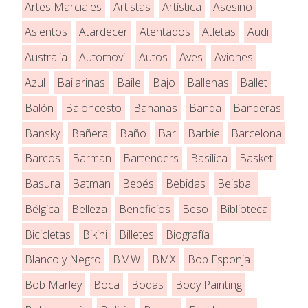
Artes Marciales
Artistas
Artística
Asesino
Asientos
Atardecer
Atentados
Atletas
Audi
Australia
Automovil
Autos
Aves
Aviones
Azul
Bailarinas
Baile
Bajo
Ballenas
Ballet
Balón
Baloncesto
Bananas
Banda
Banderas
Bansky
Bañera
Baño
Bar
Barbie
Barcelona
Barcos
Barman
Bartenders
Basilica
Basket
Basura
Batman
Bebés
Bebidas
Beisball
Bélgica
Belleza
Beneficios
Beso
Biblioteca
Bicicletas
Bikini
Billetes
Biografía
Blanco y Negro
BMW
BMX
Bob Esponja
Bob Marley
Boca
Bodas
Body Painting