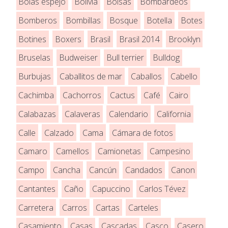
Bolas espejo
Bolivia
Bolsas
Bombardeos
Bomberos
Bombillas
Bosque
Botella
Botes
Botines
Boxers
Brasil
Brasil 2014
Brooklyn
Bruselas
Budweiser
Bull terrier
Bulldog
Burbujas
Caballitos de mar
Caballos
Cabello
Cachimba
Cachorros
Cactus
Café
Cairo
Calabazas
Calaveras
Calendario
California
Calle
Calzado
Cama
Cámara de fotos
Camaro
Camellos
Camionetas
Campesino
Campo
Cancha
Cancún
Candados
Canon
Cantantes
Caño
Capuccino
Carlos Tévez
Carretera
Carros
Cartas
Carteles
Casamiento
Casas
Cascadas
Casco
Casero