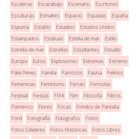
Escaleras
Escarabajo
Escenario
Escritores
Esculturas
Esmaltes
Espacio
Espadas
España
Espuma
Establo
Estadios
Estados Unidos
Estampados
Estatuas
Estella de mar
Estilo
Estrella de mar
Estrellas
Estudiantes
Estudio
Europa
Euros
Explosiones
Extremas
Extremo
Fake News
Familia
Famosos
Fauna
Felinos
Femeninas
Feminismo
Ferrari
Ferrovias
Festival
Fiestas
FIFA
Film
Filosofía
Filtros
Flamenco
Flores
Focas
Fondos de Pantalla
Ford
Fotografía
Fotografos
Fotos
Fotos Célebres
Fotos Históricas
Fotos Libres