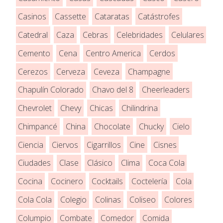
Casinos
Cassette
Cataratas
Catástrofes
Catedral
Caza
Cebras
Celebridades
Celulares
Cemento
Cena
Centro America
Cerdos
Cerezos
Cerveza
Ceveza
Champagne
Chapulín Colorado
Chavo del 8
Cheerleaders
Chevrolet
Chevy
Chicas
Chilindrina
Chimpancé
China
Chocolate
Chucky
Cielo
Ciencia
Ciervos
Cigarrillos
Cine
Cisnes
Ciudades
Clase
Clásico
Clima
Coca Cola
Cocina
Cocinero
Cocktails
Coctelería
Cola
Cola Cola
Colegio
Colinas
Coliseo
Colores
Columpio
Combate
Comedor
Comida