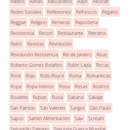
Radios
Ranas
Rascacielos
Rayo
Reciclar
Redes Sociales
Reflexiones
Refrescos
Regalos
Reggae
Religion
Remeras
Repostería
Resistencia
Resort
Restaurante
Retratos
Retro
Revistas
Revolución
Revolución Resistencia
Río de Janeiro
Risas
Roberto Gomez Bolaños
Robin Layla
Rocas
Rock
Rojo
Rolls-Royce
Roma
Romanticas
Ropa
Ropa Interior
Rosa
Rosas
Rostros
Roulette
Rubias
Rusia
Sabana
Salvaje
San Patricio
San Valentin
Sangre
São Paulo
Sapos
Sartén Alimentación
Saw
Scream
Sebastião Salgado
Segunda Guerra Mundial