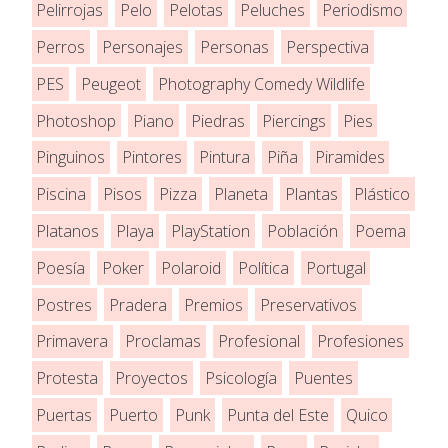
Pelirrojas
Pelo
Pelotas
Peluches
Periodismo
Perros
Personajes
Personas
Perspectiva
PES
Peugeot
Photography Comedy Wildlife
Photoshop
Piano
Piedras
Piercings
Pies
Pinguinos
Pintores
Pintura
Piña
Piramides
Piscina
Pisos
Pizza
Planeta
Plantas
Plástico
Platanos
Playa
PlayStation
Población
Poema
Poesía
Poker
Polaroid
Política
Portugal
Postres
Pradera
Premios
Preservativos
Primavera
Proclamas
Profesional
Profesiones
Protesta
Proyectos
Psicología
Puentes
Puertas
Puerto
Punk
Punta del Este
Quico