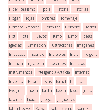
Heladera
Heridos
Hermanos
Hijos
Hiper Realismo
Hippie
Historia
Historias
Hogar
Hojas
Hombres
Homenaje
Homero Simpson
Hormigas
Hornero
Horror
Hot
Hotel
Huevos
Humo
Humor
Ideas
Iglesias
Iluminación
Ilustraciones
Imagenes
Impactos
Incendio
Increíbles
India
Indígena
Infancia
Inglaterra
Inocentes
Insectos
Instrumentos
Inteligencia Artificial
Internet
Invierno
iPhone
Islas
Israel
IT
Italia
Iwo Jima
Japón
Jardín
Jason
Jesús
Jirafa
Jovenes
Judíos
Juegos
Jugadores
Julian Beever
Kawai
Kobe Bryant
Kung Fu