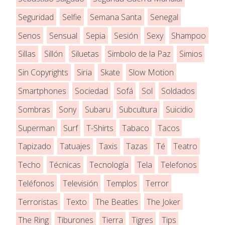
Seguridad
Selfie
Semana Santa
Senegal
Senos
Sensual
Sepia
Sesión
Sexy
Shampoo
Sillas
Sillón
Siluetas
Simbolo de la Paz
Simios
Sin Copyrights
Siria
Skate
Slow Motion
Smartphones
Sociedad
Sofá
Sol
Soldados
Sombras
Sony
Subaru
Subcultura
Suicidio
Superman
Surf
T-Shirts
Tabaco
Tacos
Tapizado
Tatuajes
Taxis
Tazas
Té
Teatro
Techo
Técnicas
Tecnología
Tela
Telefonos
Teléfonos
Televisión
Templos
Terror
Terroristas
Texto
The Beatles
The Joker
The Ring
Tiburones
Tierra
Tigres
Tips