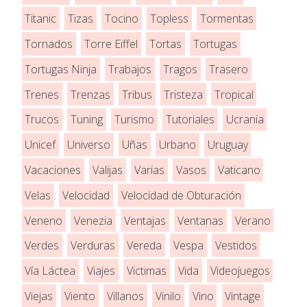
Titanic
Tizas
Tocino
Topless
Tormentas
Tornados
Torre Eiffel
Tortas
Tortugas
Tortugas Ninja
Trabajos
Tragos
Trasero
Trenes
Trenzas
Tribus
Tristeza
Tropical
Trucos
Tuning
Turismo
Tutoriales
Ucrania
Unicef
Universo
Uñas
Urbano
Uruguay
Vacaciones
Valijas
Varias
Vasos
Vaticano
Velas
Velocidad
Velocidad de Obturación
Veneno
Venezia
Ventajas
Ventanas
Verano
Verdes
Verduras
Vereda
Vespa
Vestidos
Vía Láctea
Viajes
Victimas
Vida
Videojuegos
Viejas
Viento
Villanos
Vinilo
Vino
Vintage