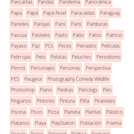
Pancartas
Pandas
Pandemia
Panorámica
Papa
Papá
Papá Noel
Paracaidas
Paraguay
Paredes
Parejas
Paris
París
Partituras
Pascua
Pasteles
Pasto
Patio
Patos
Patricio
Payaso
Paz
PCs
Peces
Peinados
Películas
Pelirrojas
Pelo
Pelotas
Peluches
Periodismo
Perros
Personajes
Personas
Perspectiva
PES
Peugeot
Photography Comedy Wildlife
Photoshop
Piano
Piedras
Piercings
Pies
Pinguinos
Pintores
Pintura
Piña
Piramides
Piscina
Pisos
Pizza
Planeta
Plantas
Plástico
Platanos
Playa
PlayStation
Población
Poema
Poesía
Poker
Polaroid
Política
Portugal