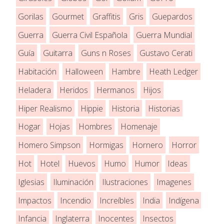
Gorilas
Gourmet
Graffitis
Gris
Guepardos
Guerra
Guerra Civil Española
Guerra Mundial
Guía
Guitarra
Guns n Roses
Gustavo Cerati
Habitación
Halloween
Hambre
Heath Ledger
Heladera
Heridos
Hermanos
Hijos
Hiper Realismo
Hippie
Historia
Historias
Hogar
Hojas
Hombres
Homenaje
Homero Simpson
Hormigas
Hornero
Horror
Hot
Hotel
Huevos
Humo
Humor
Ideas
Iglesias
Iluminación
Ilustraciones
Imagenes
Impactos
Incendio
Increíbles
India
Indígena
Infancia
Inglaterra
Inocentes
Insectos