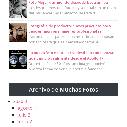
Foto Mujer durmiendo desnuda boca arriba
Hoy les traemos una foto muy sensual con un texto
del influencer Facu Camacho, se trata d…
Fotografía de producto: claves prácticas para
vender más con imágenes profesionales
Hay un detalle que muchos negocios online pasan
por alto hasta que es demasiado tarde: el…
La nueva foto de la Tierra desde la Luna (2026):
qué cambió realmente desde el Apollo 17
Durante más de 50 años, una imagen dominó
nuestra forma de ver el planeta: la famosa “Blu…
Archivo de Muchas Fotos
2026
8
agosto
1
julio
2
junio
2