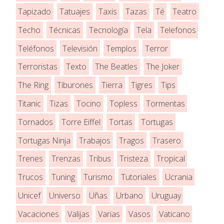
Tapizado
Tatuajes
Taxis
Tazas
Té
Teatro
Techo
Técnicas
Tecnología
Tela
Telefonos
Teléfonos
Televisión
Templos
Terror
Terroristas
Texto
The Beatles
The Joker
The Ring
Tiburones
Tierra
Tigres
Tips
Titanic
Tizas
Tocino
Topless
Tormentas
Tornados
Torre Eiffel
Tortas
Tortugas
Tortugas Ninja
Trabajos
Tragos
Trasero
Trenes
Trenzas
Tribus
Tristeza
Tropical
Trucos
Tuning
Turismo
Tutoriales
Ucrania
Unicef
Universo
Uñas
Urbano
Uruguay
Vacaciones
Valijas
Varias
Vasos
Vaticano