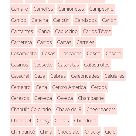
Camaro
Camellos
Camionetas
Campesino
Campo
Cancha
Cancún
Candados
Canon
Cantantes
Caño
Capuccino
Carlos Tévez
Carretera
Carros
Cartas
Carteles
Casamiento
Casas
Cascadas
Casco
Casero
Casinos
Cassette
Cataratas
Catástrofes
Catedral
Caza
Cebras
Celebridades
Celulares
Cemento
Cena
Centro America
Cerdos
Cerezos
Cerveza
Ceveza
Champagne
Chapulín Colorado
Chavo del 8
Cheerleaders
Chevrolet
Chevy
Chicas
Chilindrina
Chimpancé
China
Chocolate
Chucky
Cielo