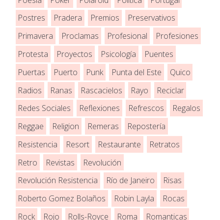
Postres
Pradera
Premios
Preservativos
Primavera
Proclamas
Profesional
Profesiones
Protesta
Proyectos
Psicología
Puentes
Puertas
Puerto
Punk
Punta del Este
Quico
Radios
Ranas
Rascacielos
Rayo
Reciclar
Redes Sociales
Reflexiones
Refrescos
Regalos
Reggae
Religion
Remeras
Repostería
Resistencia
Resort
Restaurante
Retratos
Retro
Revistas
Revolución
Revolución Resistencia
Río de Janeiro
Risas
Roberto Gomez Bolaños
Robin Layla
Rocas
Rock
Rojo
Rolls-Royce
Roma
Romanticas