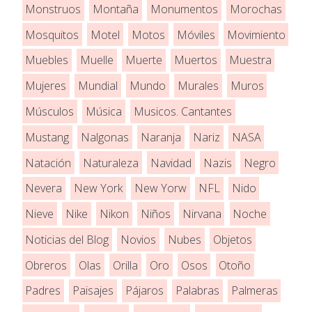
Monstruos
Montaña
Monumentos
Morochas
Mosquitos
Motel
Motos
Móviles
Movimiento
Muebles
Muelle
Muerte
Muertos
Muestra
Mujeres
Mundial
Mundo
Murales
Muros
Músculos
Música
Musicos. Cantantes
Mustang
Nalgonas
Naranja
Nariz
NASA
Natación
Naturaleza
Navidad
Nazis
Negro
Nevera
New York
New Yorw
NFL
Nido
Nieve
Nike
Nikon
Niños
Nirvana
Noche
Noticias del Blog
Novios
Nubes
Objetos
Obreros
Olas
Orilla
Oro
Osos
Otoño
Padres
Paisajes
Pájaros
Palabras
Palmeras