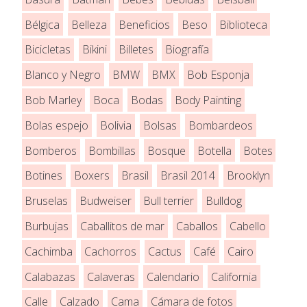
Bélgica
Belleza
Beneficios
Beso
Biblioteca
Bicicletas
Bikini
Billetes
Biografía
Blanco y Negro
BMW
BMX
Bob Esponja
Bob Marley
Boca
Bodas
Body Painting
Bolas espejo
Bolivia
Bolsas
Bombardeos
Bomberos
Bombillas
Bosque
Botella
Botes
Botines
Boxers
Brasil
Brasil 2014
Brooklyn
Bruselas
Budweiser
Bull terrier
Bulldog
Burbujas
Caballitos de mar
Caballos
Cabello
Cachimba
Cachorros
Cactus
Café
Cairo
Calabazas
Calaveras
Calendario
California
Calle
Calzado
Cama
Cámara de fotos