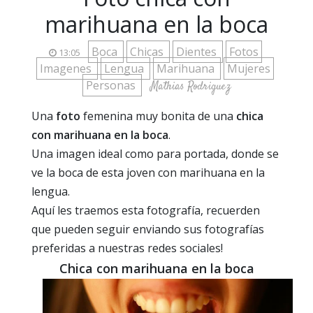
marihuana en la boca
Boca
Chicas
Dientes
Fotos
13:05
Imagenes
Lengua
Marihuana
Mujeres
Personas
Mathias Rodriguez
Una
foto
femenina muy bonita de una
chica
con marihuana en la boca
.
Una imagen ideal como para portada, donde se
ve la boca de esta joven con marihuana en la
lengua.
Aquí les traemos esta fotografía, recuerden
que pueden seguir enviando sus fotografías
preferidas a nuestras redes sociales!
Chica con marihuana en la boca