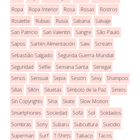
Ropa
Ropa Interior
Rosa
Rosas
Rostros
Roulette
Rubias
Rusia
Sabana
Salvaje
San Patricio
San Valentin
Sangre
São Paulo
Sapos
Sartén Alimentación
Saw
Scream
Sebastião Salgado
Segunda Guerra Mundial
Seguridad
Selfie
Semana Santa
Senegal
Senos
Sensual
Sepia
Sesión
Sexy
Shampoo
Sillas
Sillón
Siluetas
Simbolo de la Paz
Simios
Sin Copyrights
Siria
Skate
Slow Motion
Smartphones
Sociedad
Sofá
Sol
Soldados
Sombras
Sony
Subaru
Subcultura
Suicidio
Superman
Surf
T-Shirts
Tabaco
Tacos