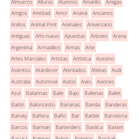
Almuerzo
Alturas
Alumnos
Amarillo
Amigas
Amigos
Amistad
Amor
Ananá
Ancianos
Anillos
Animal Print
Animales
Aniversario
Antiguas
Año nuevo
Apuestas
Árboles
Arena
Argentina
Armadillos
Armas
Arte
Artes Marciales
Artistas
Artística
Asesino
Asientos
Atardecer
Atentados
Atletas
Audi
Australia
Automovil
Autos
Aves
Aviones
Azul
Bailarinas
Baile
Bajo
Ballenas
Ballet
Balón
Baloncesto
Bananas
Banda
Banderas
Bansky
Bañera
Baño
Bar
Barbie
Barcelona
Barcos
Barman
Bartenders
Basilica
Basket
Basura
Batman
Bebés
Bebidas
Beisball