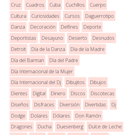
Cruz
Cuadros
Cuba
Cuchillos
Cuerpo
Cultura
Curiosidades
Cursos
Daguerrotipo
Danza
Decoración
Delfines
Deporte
Deportistas
Desayuno
Desierto
Desnudos
Detroit
Día de la Danza
Día de la Madre
Día del Barman
Día del Padre
Día Internacional de la Mujer
Día Internacional del Dj
Dibujitos
Dibujos
Dientes
Digital
Dinero
Discos
Discotecas
Diseños
Disfraces
Diversión
Divertidas
Dj
Dodge
Dolares
Dólares
Don Ramón
Dragones
Ducha
Duesenberg
Dulce de Leche