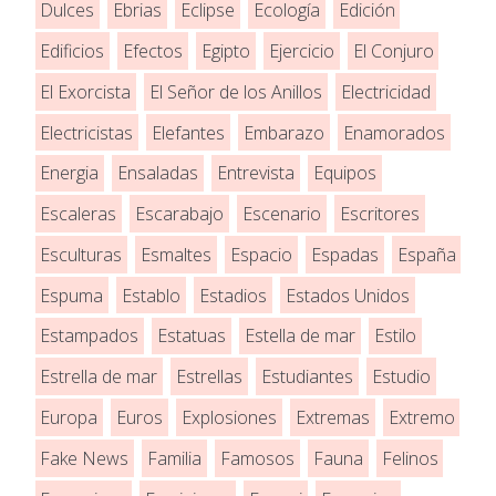
Dulces
Ebrias
Eclipse
Ecología
Edición
Edificios
Efectos
Egipto
Ejercicio
El Conjuro
El Exorcista
El Señor de los Anillos
Electricidad
Electricistas
Elefantes
Embarazo
Enamorados
Energia
Ensaladas
Entrevista
Equipos
Escaleras
Escarabajo
Escenario
Escritores
Esculturas
Esmaltes
Espacio
Espadas
España
Espuma
Establo
Estadios
Estados Unidos
Estampados
Estatuas
Estella de mar
Estilo
Estrella de mar
Estrellas
Estudiantes
Estudio
Europa
Euros
Explosiones
Extremas
Extremo
Fake News
Familia
Famosos
Fauna
Felinos