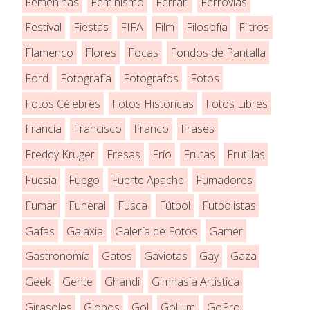
Femeninas
Feminismo
Ferrari
Ferrovias
Festival
Fiestas
FIFA
Film
Filosofía
Filtros
Flamenco
Flores
Focas
Fondos de Pantalla
Ford
Fotografía
Fotografos
Fotos
Fotos Célebres
Fotos Históricas
Fotos Libres
Francia
Francisco
Franco
Frases
Freddy Kruger
Fresas
Frío
Frutas
Frutillas
Fucsia
Fuego
Fuerte Apache
Fumadores
Fumar
Funeral
Fusca
Fútbol
Futbolistas
Gafas
Galaxia
Galería de Fotos
Gamer
Gastronomía
Gatos
Gaviotas
Gay
Gaza
Geek
Gente
Ghandi
Gimnasia Artistica
Girasoles
Globos
Gol
Gollum
GoPro