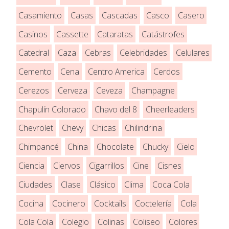
Casamiento
Casas
Cascadas
Casco
Casero
Casinos
Cassette
Cataratas
Catástrofes
Catedral
Caza
Cebras
Celebridades
Celulares
Cemento
Cena
Centro America
Cerdos
Cerezos
Cerveza
Ceveza
Champagne
Chapulín Colorado
Chavo del 8
Cheerleaders
Chevrolet
Chevy
Chicas
Chilindrina
Chimpancé
China
Chocolate
Chucky
Cielo
Ciencia
Ciervos
Cigarrillos
Cine
Cisnes
Ciudades
Clase
Clásico
Clima
Coca Cola
Cocina
Cocinero
Cocktails
Coctelería
Cola
Cola Cola
Colegio
Colinas
Coliseo
Colores