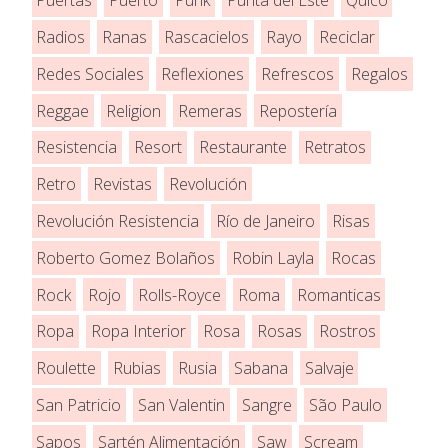
Puertas
Puerto
Punk
Punta del Este
Quico
Radios
Ranas
Rascacielos
Rayo
Reciclar
Redes Sociales
Reflexiones
Refrescos
Regalos
Reggae
Religion
Remeras
Repostería
Resistencia
Resort
Restaurante
Retratos
Retro
Revistas
Revolución
Revolución Resistencia
Río de Janeiro
Risas
Roberto Gomez Bolaños
Robin Layla
Rocas
Rock
Rojo
Rolls-Royce
Roma
Romanticas
Ropa
Ropa Interior
Rosa
Rosas
Rostros
Roulette
Rubias
Rusia
Sabana
Salvaje
San Patricio
San Valentin
Sangre
São Paulo
Sapos
Sartén Alimentación
Saw
Scream