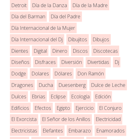
Detroit
Día de la Danza
Día de la Madre
Día del Barman
Día del Padre
Día Internacional de la Mujer
Día Internacional del Dj
Dibujitos
Dibujos
Dientes
Digital
Dinero
Discos
Discotecas
Diseños
Disfraces
Diversión
Divertidas
Dj
Dodge
Dolares
Dólares
Don Ramón
Dragones
Ducha
Duesenberg
Dulce de Leche
Dulces
Ebrias
Eclipse
Ecología
Edición
Edificios
Efectos
Egipto
Ejercicio
El Conjuro
El Exorcista
El Señor de los Anillos
Electricidad
Electricistas
Elefantes
Embarazo
Enamorados