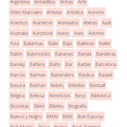
Argentina
Armadillos
Armas
Arte
Artes Marciales
Artistas
Artística
Asesino
Asientos
Atardecer
Atentados
Atletas
Audi
Australia
Automovil
Autos
Aves
Aviones
Azul
Bailarinas
Baile
Bajo
Ballenas
Ballet
Balón
Baloncesto
Bananas
Banda
Banderas
Bansky
Bañera
Baño
Bar
Barbie
Barcelona
Barcos
Barman
Bartenders
Basilica
Basket
Basura
Batman
Bebés
Bebidas
Beisball
Bélgica
Belleza
Beneficios
Beso
Biblioteca
Bicicletas
Bikini
Billetes
Biografía
Blanco y Negro
BMW
BMX
Bob Esponja
Bob Marley
Boca
Bodas
Body Painting