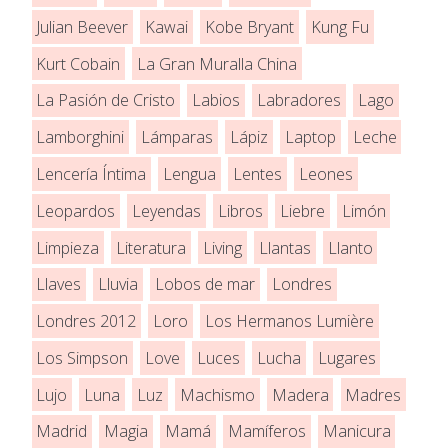
Julian Beever
Kawai
Kobe Bryant
Kung Fu
Kurt Cobain
La Gran Muralla China
La Pasión de Cristo
Labios
Labradores
Lago
Lamborghini
Lámparas
Lápiz
Laptop
Leche
Lencería Íntima
Lengua
Lentes
Leones
Leopardos
Leyendas
Libros
Liebre
Limón
Limpieza
Literatura
Living
Llantas
Llanto
Llaves
Lluvia
Lobos de mar
Londres
Londres 2012
Loro
Los Hermanos Lumière
Los Simpson
Love
Luces
Lucha
Lugares
Lujo
Luna
Luz
Machismo
Madera
Madres
Madrid
Magia
Mamá
Mamíferos
Manicura