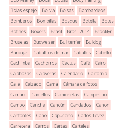
Bolas espejo
Bolivia
Bolsas
Bombardeos
Bomberos
Bombillas
Bosque
Botella
Botes
Botines
Boxers
Brasil
Brasil 2014
Brooklyn
Bruselas
Budweiser
Bull terrier
Bulldog
Burbujas
Caballitos de mar
Caballos
Cabello
Cachimba
Cachorros
Cactus
Café
Cairo
Calabazas
Calaveras
Calendario
California
Calle
Calzado
Cama
Cámara de fotos
Camaro
Camellos
Camionetas
Campesino
Campo
Cancha
Cancún
Candados
Canon
Cantantes
Caño
Capuccino
Carlos Tévez
Carretera
Carros
Cartas
Carteles