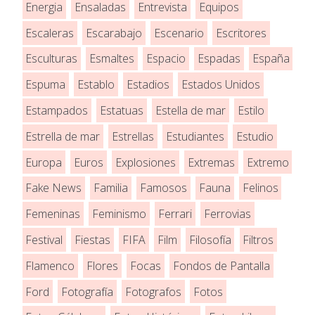
Energia
Ensaladas
Entrevista
Equipos
Escaleras
Escarabajo
Escenario
Escritores
Esculturas
Esmaltes
Espacio
Espadas
España
Espuma
Establo
Estadios
Estados Unidos
Estampados
Estatuas
Estella de mar
Estilo
Estrella de mar
Estrellas
Estudiantes
Estudio
Europa
Euros
Explosiones
Extremas
Extremo
Fake News
Familia
Famosos
Fauna
Felinos
Femeninas
Feminismo
Ferrari
Ferrovias
Festival
Fiestas
FIFA
Film
Filosofía
Filtros
Flamenco
Flores
Focas
Fondos de Pantalla
Ford
Fotografía
Fotografos
Fotos