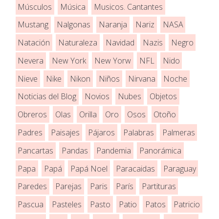
Músculos
Música
Musicos. Cantantes
Mustang
Nalgonas
Naranja
Nariz
NASA
Natación
Naturaleza
Navidad
Nazis
Negro
Nevera
New York
New Yorw
NFL
Nido
Nieve
Nike
Nikon
Niños
Nirvana
Noche
Noticias del Blog
Novios
Nubes
Objetos
Obreros
Olas
Orilla
Oro
Osos
Otoño
Padres
Paisajes
Pájaros
Palabras
Palmeras
Pancartas
Pandas
Pandemia
Panorámica
Papa
Papá
Papá Noel
Paracaidas
Paraguay
Paredes
Parejas
Paris
París
Partituras
Pascua
Pasteles
Pasto
Patio
Patos
Patricio