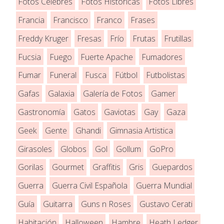
Fotos Célebres
Fotos Históricas
Fotos Libres
Francia
Francisco
Franco
Frases
Freddy Kruger
Fresas
Frío
Frutas
Frutillas
Fucsia
Fuego
Fuerte Apache
Fumadores
Fumar
Funeral
Fusca
Fútbol
Futbolistas
Gafas
Galaxia
Galería de Fotos
Gamer
Gastronomía
Gatos
Gaviotas
Gay
Gaza
Geek
Gente
Ghandi
Gimnasia Artistica
Girasoles
Globos
Gol
Gollum
GoPro
Gorilas
Gourmet
Graffitis
Gris
Guepardos
Guerra
Guerra Civil Española
Guerra Mundial
Guía
Guitarra
Guns n Roses
Gustavo Cerati
Habitación
Halloween
Hambre
Heath Ledger