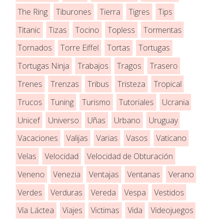
The Ring
Tiburones
Tierra
Tigres
Tips
Titanic
Tizas
Tocino
Topless
Tormentas
Tornados
Torre Eiffel
Tortas
Tortugas
Tortugas Ninja
Trabajos
Tragos
Trasero
Trenes
Trenzas
Tribus
Tristeza
Tropical
Trucos
Tuning
Turismo
Tutoriales
Ucrania
Unicef
Universo
Uñas
Urbano
Uruguay
Vacaciones
Valijas
Varias
Vasos
Vaticano
Velas
Velocidad
Velocidad de Obturación
Veneno
Venezia
Ventajas
Ventanas
Verano
Verdes
Verduras
Vereda
Vespa
Vestidos
Vía Láctea
Viajes
Victimas
Vida
Videojuegos