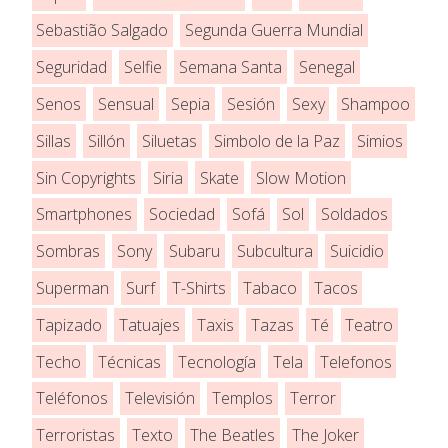
Sebastião Salgado
Segunda Guerra Mundial
Seguridad
Selfie
Semana Santa
Senegal
Senos
Sensual
Sepia
Sesión
Sexy
Shampoo
Sillas
Sillón
Siluetas
Simbolo de la Paz
Simios
Sin Copyrights
Siria
Skate
Slow Motion
Smartphones
Sociedad
Sofá
Sol
Soldados
Sombras
Sony
Subaru
Subcultura
Suicidio
Superman
Surf
T-Shirts
Tabaco
Tacos
Tapizado
Tatuajes
Taxis
Tazas
Té
Teatro
Techo
Técnicas
Tecnología
Tela
Telefonos
Teléfonos
Televisión
Templos
Terror
Terroristas
Texto
The Beatles
The Joker