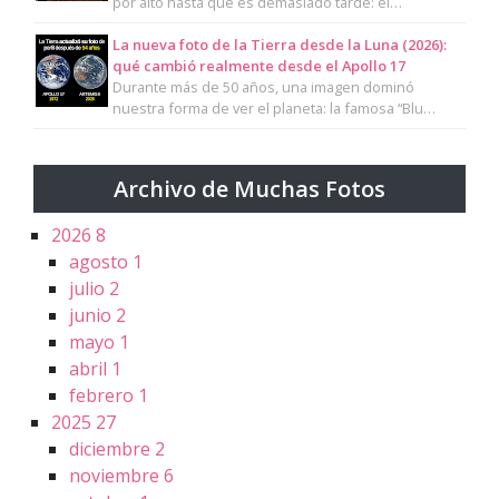
por alto hasta que es demasiado tarde: el…
La nueva foto de la Tierra desde la Luna (2026):
qué cambió realmente desde el Apollo 17
Durante más de 50 años, una imagen dominó
nuestra forma de ver el planeta: la famosa “Blu…
Archivo de Muchas Fotos
2026
8
agosto
1
julio
2
junio
2
mayo
1
abril
1
febrero
1
2025
27
diciembre
2
noviembre
6