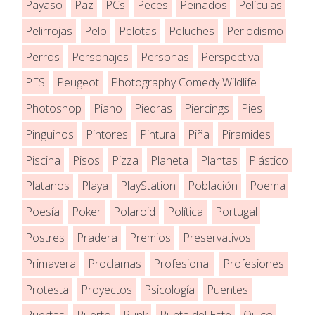
Payaso
Paz
PCs
Peces
Peinados
Películas
Pelirrojas
Pelo
Pelotas
Peluches
Periodismo
Perros
Personajes
Personas
Perspectiva
PES
Peugeot
Photography Comedy Wildlife
Photoshop
Piano
Piedras
Piercings
Pies
Pinguinos
Pintores
Pintura
Piña
Piramides
Piscina
Pisos
Pizza
Planeta
Plantas
Plástico
Platanos
Playa
PlayStation
Población
Poema
Poesía
Poker
Polaroid
Política
Portugal
Postres
Pradera
Premios
Preservativos
Primavera
Proclamas
Profesional
Profesiones
Protesta
Proyectos
Psicología
Puentes