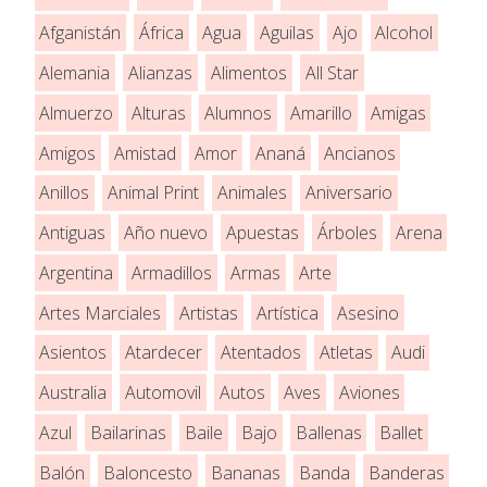
Afganistán
África
Agua
Aguilas
Ajo
Alcohol
Alemania
Alianzas
Alimentos
All Star
Almuerzo
Alturas
Alumnos
Amarillo
Amigas
Amigos
Amistad
Amor
Ananá
Ancianos
Anillos
Animal Print
Animales
Aniversario
Antiguas
Año nuevo
Apuestas
Árboles
Arena
Argentina
Armadillos
Armas
Arte
Artes Marciales
Artistas
Artística
Asesino
Asientos
Atardecer
Atentados
Atletas
Audi
Australia
Automovil
Autos
Aves
Aviones
Azul
Bailarinas
Baile
Bajo
Ballenas
Ballet
Balón
Baloncesto
Bananas
Banda
Banderas