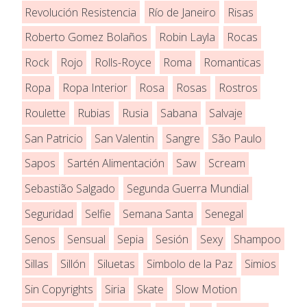
Revolución Resistencia
Río de Janeiro
Risas
Roberto Gomez Bolaños
Robin Layla
Rocas
Rock
Rojo
Rolls-Royce
Roma
Romanticas
Ropa
Ropa Interior
Rosa
Rosas
Rostros
Roulette
Rubias
Rusia
Sabana
Salvaje
San Patricio
San Valentin
Sangre
São Paulo
Sapos
Sartén Alimentación
Saw
Scream
Sebastião Salgado
Segunda Guerra Mundial
Seguridad
Selfie
Semana Santa
Senegal
Senos
Sensual
Sepia
Sesión
Sexy
Shampoo
Sillas
Sillón
Siluetas
Simbolo de la Paz
Simios
Sin Copyrights
Siria
Skate
Slow Motion