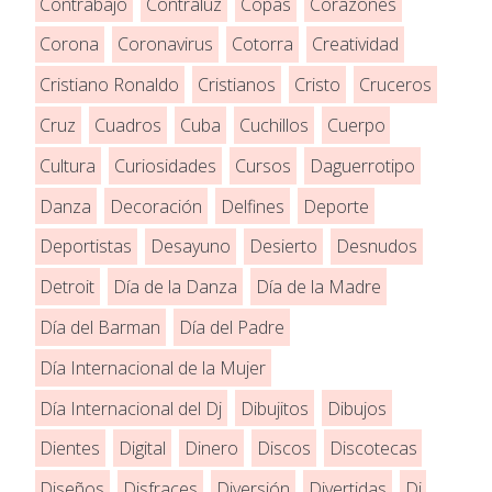
Contrabajo
Contraluz
Copas
Corazones
Corona
Coronavirus
Cotorra
Creatividad
Cristiano Ronaldo
Cristianos
Cristo
Cruceros
Cruz
Cuadros
Cuba
Cuchillos
Cuerpo
Cultura
Curiosidades
Cursos
Daguerrotipo
Danza
Decoración
Delfines
Deporte
Deportistas
Desayuno
Desierto
Desnudos
Detroit
Día de la Danza
Día de la Madre
Día del Barman
Día del Padre
Día Internacional de la Mujer
Día Internacional del Dj
Dibujitos
Dibujos
Dientes
Digital
Dinero
Discos
Discotecas
Diseños
Disfraces
Diversión
Divertidas
Dj