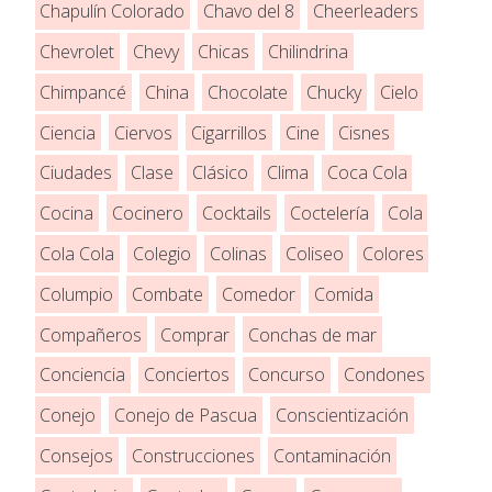
Chapulín Colorado
Chavo del 8
Cheerleaders
Chevrolet
Chevy
Chicas
Chilindrina
Chimpancé
China
Chocolate
Chucky
Cielo
Ciencia
Ciervos
Cigarrillos
Cine
Cisnes
Ciudades
Clase
Clásico
Clima
Coca Cola
Cocina
Cocinero
Cocktails
Coctelería
Cola
Cola Cola
Colegio
Colinas
Coliseo
Colores
Columpio
Combate
Comedor
Comida
Compañeros
Comprar
Conchas de mar
Conciencia
Conciertos
Concurso
Condones
Conejo
Conejo de Pascua
Conscientización
Consejos
Construcciones
Contaminación