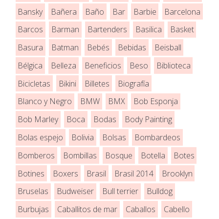
Bansky
Bañera
Baño
Bar
Barbie
Barcelona
Barcos
Barman
Bartenders
Basilica
Basket
Basura
Batman
Bebés
Bebidas
Beisball
Bélgica
Belleza
Beneficios
Beso
Biblioteca
Bicicletas
Bikini
Billetes
Biografía
Blanco y Negro
BMW
BMX
Bob Esponja
Bob Marley
Boca
Bodas
Body Painting
Bolas espejo
Bolivia
Bolsas
Bombardeos
Bomberos
Bombillas
Bosque
Botella
Botes
Botines
Boxers
Brasil
Brasil 2014
Brooklyn
Bruselas
Budweiser
Bull terrier
Bulldog
Burbujas
Caballitos de mar
Caballos
Cabello