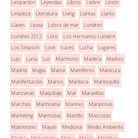
Leopardos
Leyendas
Libros
Liebre
Limón
Limpieza
Literatura
Living
Llantas
Llanto
Llaves
Lluvia
Lobos de mar
Londres
Londres 2012
Loro
Los Hermanos Lumière
Los Simpson
Love
Luces
Lucha
Lugares
Lujo
Luna
Luz
Machismo
Madera
Madres
Madrid
Magia
Mamá
Mamíferos
Manicura
Manifestación
Manos
Manteca
Mantequilla
Manzanas
Maquillaje
Mar
Maravillas
Marchas
Marihuana
Marines
Mariposas
Marketing
Marmotas
Martillo
Mascotas
Matrimonio
Mayas
Medicina
Medio Ambiente