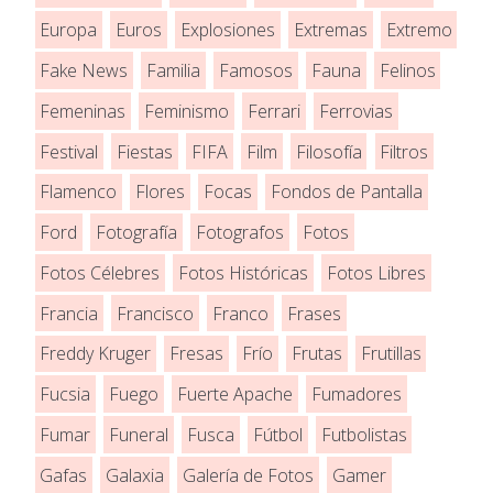
Europa
Euros
Explosiones
Extremas
Extremo
Fake News
Familia
Famosos
Fauna
Felinos
Femeninas
Feminismo
Ferrari
Ferrovias
Festival
Fiestas
FIFA
Film
Filosofía
Filtros
Flamenco
Flores
Focas
Fondos de Pantalla
Ford
Fotografía
Fotografos
Fotos
Fotos Célebres
Fotos Históricas
Fotos Libres
Francia
Francisco
Franco
Frases
Freddy Kruger
Fresas
Frío
Frutas
Frutillas
Fucsia
Fuego
Fuerte Apache
Fumadores
Fumar
Funeral
Fusca
Fútbol
Futbolistas
Gafas
Galaxia
Galería de Fotos
Gamer