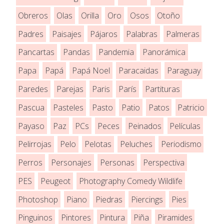
Obreros
Olas
Orilla
Oro
Osos
Otoño
Padres
Paisajes
Pájaros
Palabras
Palmeras
Pancartas
Pandas
Pandemia
Panorámica
Papa
Papá
Papá Noel
Paracaidas
Paraguay
Paredes
Parejas
Paris
París
Partituras
Pascua
Pasteles
Pasto
Patio
Patos
Patricio
Payaso
Paz
PCs
Peces
Peinados
Películas
Pelirrojas
Pelo
Pelotas
Peluches
Periodismo
Perros
Personajes
Personas
Perspectiva
PES
Peugeot
Photography Comedy Wildlife
Photoshop
Piano
Piedras
Piercings
Pies
Pinguinos
Pintores
Pintura
Piña
Piramides