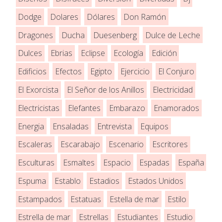
Dodge
Dolares
Dólares
Don Ramón
Dragones
Ducha
Duesenberg
Dulce de Leche
Dulces
Ebrias
Eclipse
Ecología
Edición
Edificios
Efectos
Egipto
Ejercicio
El Conjuro
El Exorcista
El Señor de los Anillos
Electricidad
Electricistas
Elefantes
Embarazo
Enamorados
Energia
Ensaladas
Entrevista
Equipos
Escaleras
Escarabajo
Escenario
Escritores
Esculturas
Esmaltes
Espacio
Espadas
España
Espuma
Establo
Estadios
Estados Unidos
Estampados
Estatuas
Estella de mar
Estilo
Estrella de mar
Estrellas
Estudiantes
Estudio