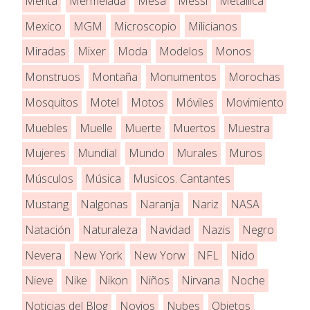
Menta
Mermelada
Mesa
Messi
Metallica
Mexico
MGM
Microscopio
Milicianos
Miradas
Mixer
Moda
Modelos
Monos
Monstruos
Montaña
Monumentos
Morochas
Mosquitos
Motel
Motos
Móviles
Movimiento
Muebles
Muelle
Muerte
Muertos
Muestra
Mujeres
Mundial
Mundo
Murales
Muros
Músculos
Música
Musicos. Cantantes
Mustang
Nalgonas
Naranja
Nariz
NASA
Natación
Naturaleza
Navidad
Nazis
Negro
Nevera
New York
New Yorw
NFL
Nido
Nieve
Nike
Nikon
Niños
Nirvana
Noche
Noticias del Blog
Novios
Nubes
Objetos