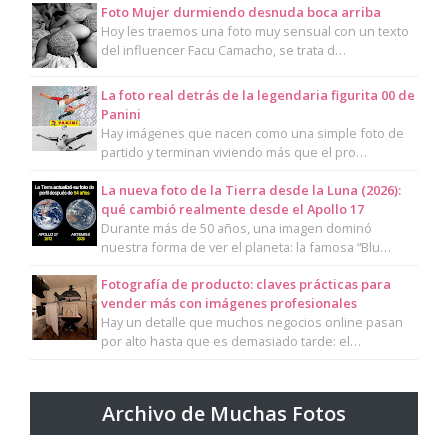
Foto Mujer durmiendo desnuda boca arriba
Hoy les traemos una foto muy sensual con un texto
del influencer Facu Camacho, se trata d…
La foto real detrás de la legendaria figurita 00 de
Panini
Hay imágenes que nacen como una simple foto de
partido y terminan viviendo más que el pro…
La nueva foto de la Tierra desde la Luna (2026):
qué cambió realmente desde el Apollo 17
Durante más de 50 años, una imagen dominó
nuestra forma de ver el planeta: la famosa “Blu…
Fotografía de producto: claves prácticas para
vender más con imágenes profesionales
Hay un detalle que muchos negocios online pasan
por alto hasta que es demasiado tarde: el…
Archivo de Muchas Fotos