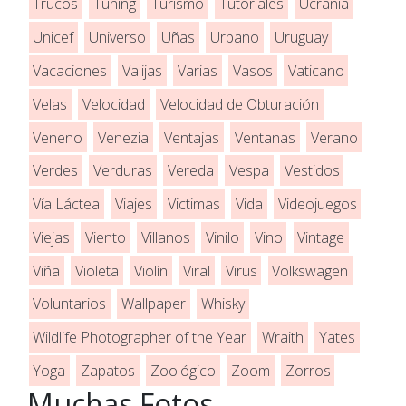
Trucos
Tuning
Turismo
Tutoriales
Ucrania
Unicef
Universo
Uñas
Urbano
Uruguay
Vacaciones
Valijas
Varias
Vasos
Vaticano
Velas
Velocidad
Velocidad de Obturación
Veneno
Venezia
Ventajas
Ventanas
Verano
Verdes
Verduras
Vereda
Vespa
Vestidos
Vía Láctea
Viajes
Victimas
Vida
Videojuegos
Viejas
Viento
Villanos
Vinilo
Vino
Vintage
Viña
Violeta
Violín
Viral
Virus
Volkswagen
Voluntarios
Wallpaper
Whisky
Wildlife Photographer of the Year
Wraith
Yates
Yoga
Zapatos
Zoológico
Zoom
Zorros
Muchas Fotos