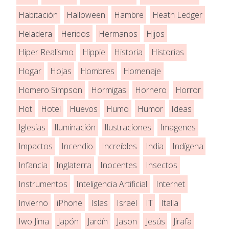
Habitación
Halloween
Hambre
Heath Ledger
Heladera
Heridos
Hermanos
Hijos
Hiper Realismo
Hippie
Historia
Historias
Hogar
Hojas
Hombres
Homenaje
Homero Simpson
Hormigas
Hornero
Horror
Hot
Hotel
Huevos
Humo
Humor
Ideas
Iglesias
Iluminación
Ilustraciones
Imagenes
Impactos
Incendio
Increíbles
India
Indígena
Infancia
Inglaterra
Inocentes
Insectos
Instrumentos
Inteligencia Artificial
Internet
Invierno
iPhone
Islas
Israel
IT
Italia
Iwo Jima
Japón
Jardín
Jason
Jesús
Jirafa