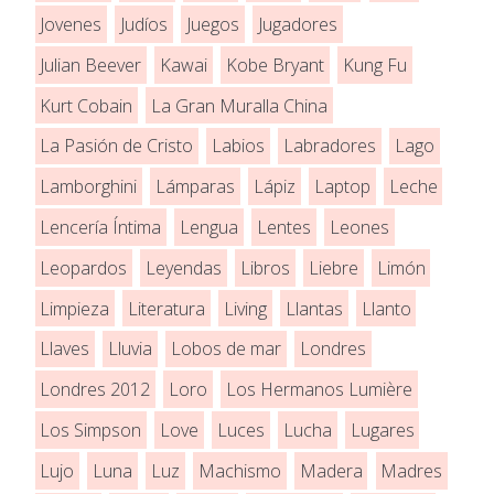
Jovenes
Judíos
Juegos
Jugadores
Julian Beever
Kawai
Kobe Bryant
Kung Fu
Kurt Cobain
La Gran Muralla China
La Pasión de Cristo
Labios
Labradores
Lago
Lamborghini
Lámparas
Lápiz
Laptop
Leche
Lencería Íntima
Lengua
Lentes
Leones
Leopardos
Leyendas
Libros
Liebre
Limón
Limpieza
Literatura
Living
Llantas
Llanto
Llaves
Lluvia
Lobos de mar
Londres
Londres 2012
Loro
Los Hermanos Lumière
Los Simpson
Love
Luces
Lucha
Lugares
Lujo
Luna
Luz
Machismo
Madera
Madres