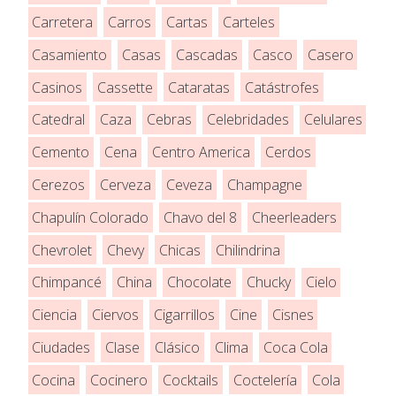
Carretera
Carros
Cartas
Carteles
Casamiento
Casas
Cascadas
Casco
Casero
Casinos
Cassette
Cataratas
Catástrofes
Catedral
Caza
Cebras
Celebridades
Celulares
Cemento
Cena
Centro America
Cerdos
Cerezos
Cerveza
Ceveza
Champagne
Chapulín Colorado
Chavo del 8
Cheerleaders
Chevrolet
Chevy
Chicas
Chilindrina
Chimpancé
China
Chocolate
Chucky
Cielo
Ciencia
Ciervos
Cigarrillos
Cine
Cisnes
Ciudades
Clase
Clásico
Clima
Coca Cola
Cocina
Cocinero
Cocktails
Coctelería
Cola