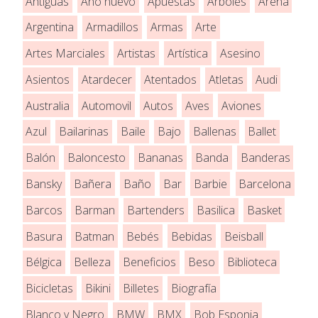
Antiguas
Año nuevo
Apuestas
Árboles
Arena
Argentina
Armadillos
Armas
Arte
Artes Marciales
Artistas
Artística
Asesino
Asientos
Atardecer
Atentados
Atletas
Audi
Australia
Automovil
Autos
Aves
Aviones
Azul
Bailarinas
Baile
Bajo
Ballenas
Ballet
Balón
Baloncesto
Bananas
Banda
Banderas
Bansky
Bañera
Baño
Bar
Barbie
Barcelona
Barcos
Barman
Bartenders
Basilica
Basket
Basura
Batman
Bebés
Bebidas
Beisball
Bélgica
Belleza
Beneficios
Beso
Biblioteca
Bicicletas
Bikini
Billetes
Biografía
Blanco y Negro
BMW
BMX
Bob Esponja