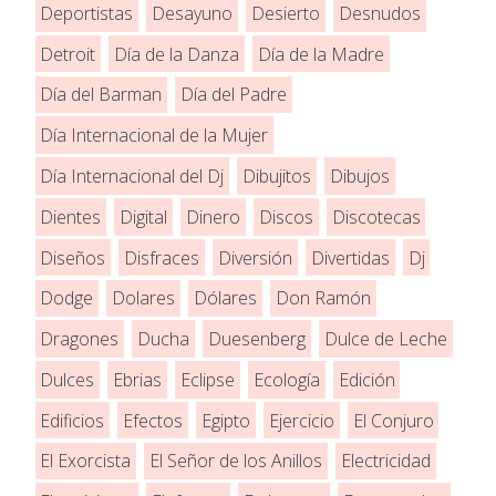
Deportistas
Desayuno
Desierto
Desnudos
Detroit
Día de la Danza
Día de la Madre
Día del Barman
Día del Padre
Día Internacional de la Mujer
Día Internacional del Dj
Dibujitos
Dibujos
Dientes
Digital
Dinero
Discos
Discotecas
Diseños
Disfraces
Diversión
Divertidas
Dj
Dodge
Dolares
Dólares
Don Ramón
Dragones
Ducha
Duesenberg
Dulce de Leche
Dulces
Ebrias
Eclipse
Ecología
Edición
Edificios
Efectos
Egipto
Ejercicio
El Conjuro
El Exorcista
El Señor de los Anillos
Electricidad