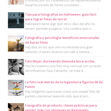
El interés por los tratamientos de rejuvenecimiento
facial ha crecido de forma constante …
Tips para fotografías en Halloween: guía fácil
para lograr fotos de terror
Halloween tiene algo que otros días del año no
tienen: permite exagerar. Una sombra que n…
Fotografía y psicología: beneficios emocionales
de hacer fotos
Hay días en los que uno no necesita una gran
solución. A veces alcanza con salir a camina…
Foto Mujer durmiendo desnuda boca arriba
Hoy les traemos una foto muy sensual con un texto
del influencer Facu Camacho, se trata d…
La foto real detrás de la legendaria figurita 00 de
Panini
Hay imágenes que nacen como una simple foto de
partido y terminan viviendo más que el pro…
Fotografía de producto: claves prácticas para
vender más con imágenes profesionales