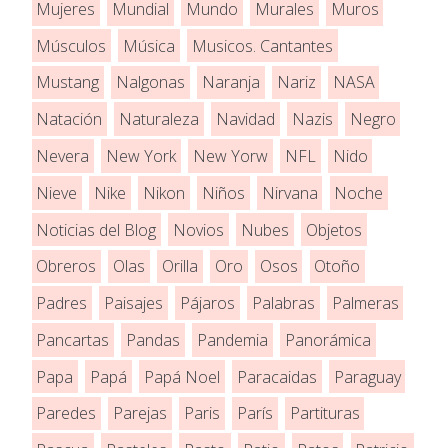
Mujeres
Mundial
Mundo
Murales
Muros
Músculos
Música
Musicos. Cantantes
Mustang
Nalgonas
Naranja
Nariz
NASA
Natación
Naturaleza
Navidad
Nazis
Negro
Nevera
New York
New Yorw
NFL
Nido
Nieve
Nike
Nikon
Niños
Nirvana
Noche
Noticias del Blog
Novios
Nubes
Objetos
Obreros
Olas
Orilla
Oro
Osos
Otoño
Padres
Paisajes
Pájaros
Palabras
Palmeras
Pancartas
Pandas
Pandemia
Panorámica
Papa
Papá
Papá Noel
Paracaidas
Paraguay
Paredes
Parejas
Paris
París
Partituras