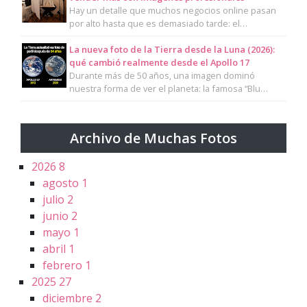
Hay un detalle que muchos negocios online pasan
por alto hasta que es demasiado tarde: el…
La nueva foto de la Tierra desde la Luna (2026):
qué cambió realmente desde el Apollo 17
Durante más de 50 años, una imagen dominó
nuestra forma de ver el planeta: la famosa “Blu…
Archivo de Muchas Fotos
2026
8
agosto
1
julio
2
junio
2
mayo
1
abril
1
febrero
1
2025
27
diciembre
2