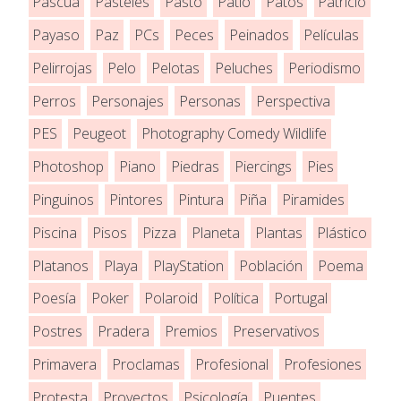
Pascua
Pasteles
Pasto
Patio
Patos
Patricio
Payaso
Paz
PCs
Peces
Peinados
Películas
Pelirrojas
Pelo
Pelotas
Peluches
Periodismo
Perros
Personajes
Personas
Perspectiva
PES
Peugeot
Photography Comedy Wildlife
Photoshop
Piano
Piedras
Piercings
Pies
Pinguinos
Pintores
Pintura
Piña
Piramides
Piscina
Pisos
Pizza
Planeta
Plantas
Plástico
Platanos
Playa
PlayStation
Población
Poema
Poesía
Poker
Polaroid
Política
Portugal
Postres
Pradera
Premios
Preservativos
Primavera
Proclamas
Profesional
Profesiones
Protesta
Proyectos
Psicología
Puentes