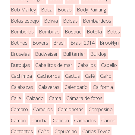
Bob Marley
Boca
Bodas
Body Painting
Bolas espejo
Bolivia
Bolsas
Bombardeos
Bomberos
Bombillas
Bosque
Botella
Botes
Botines
Boxers
Brasil
Brasil 2014
Brooklyn
Bruselas
Budweiser
Bull terrier
Bulldog
Burbujas
Caballitos de mar
Caballos
Cabello
Cachimba
Cachorros
Cactus
Café
Cairo
Calabazas
Calaveras
Calendario
California
Calle
Calzado
Cama
Cámara de fotos
Camaro
Camellos
Camionetas
Campesino
Campo
Cancha
Cancún
Candados
Canon
Cantantes
Caño
Capuccino
Carlos Tévez