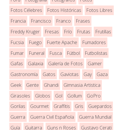
Fotos Célebres
Fotos Históricas
Fotos Libres
Francia
Francisco
Franco
Frases
Freddy Kruger
Fresas
Frío
Frutas
Frutillas
Fucsia
Fuego
Fuerte Apache
Fumadores
Fumar
Funeral
Fusca
Fútbol
Futbolistas
Gafas
Galaxia
Galería de Fotos
Gamer
Gastronomía
Gatos
Gaviotas
Gay
Gaza
Geek
Gente
Ghandi
Gimnasia Artistica
Girasoles
Globos
Gol
Gollum
GoPro
Gorilas
Gourmet
Graffitis
Gris
Guepardos
Guerra
Guerra Civil Española
Guerra Mundial
Guía
Guitarra
Guns n Roses
Gustavo Cerati