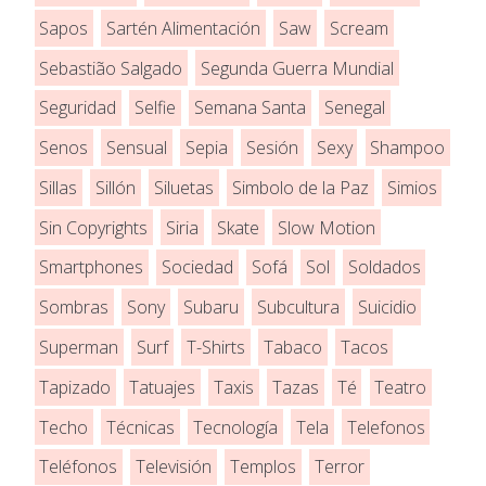
Sapos
Sartén Alimentación
Saw
Scream
Sebastião Salgado
Segunda Guerra Mundial
Seguridad
Selfie
Semana Santa
Senegal
Senos
Sensual
Sepia
Sesión
Sexy
Shampoo
Sillas
Sillón
Siluetas
Simbolo de la Paz
Simios
Sin Copyrights
Siria
Skate
Slow Motion
Smartphones
Sociedad
Sofá
Sol
Soldados
Sombras
Sony
Subaru
Subcultura
Suicidio
Superman
Surf
T-Shirts
Tabaco
Tacos
Tapizado
Tatuajes
Taxis
Tazas
Té
Teatro
Techo
Técnicas
Tecnología
Tela
Telefonos
Teléfonos
Televisión
Templos
Terror