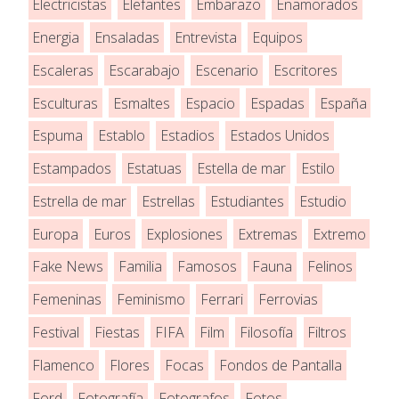
Electricistas
Elefantes
Embarazo
Enamorados
Energia
Ensaladas
Entrevista
Equipos
Escaleras
Escarabajo
Escenario
Escritores
Esculturas
Esmaltes
Espacio
Espadas
España
Espuma
Establo
Estadios
Estados Unidos
Estampados
Estatuas
Estella de mar
Estilo
Estrella de mar
Estrellas
Estudiantes
Estudio
Europa
Euros
Explosiones
Extremas
Extremo
Fake News
Familia
Famosos
Fauna
Felinos
Femeninas
Feminismo
Ferrari
Ferrovias
Festival
Fiestas
FIFA
Film
Filosofía
Filtros
Flamenco
Flores
Focas
Fondos de Pantalla
Ford
Fotografía
Fotografos
Fotos