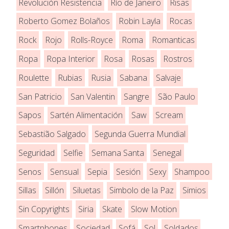
Revolución Resistencia
Río de Janeiro
Risas
Roberto Gomez Bolaños
Robin Layla
Rocas
Rock
Rojo
Rolls-Royce
Roma
Romanticas
Ropa
Ropa Interior
Rosa
Rosas
Rostros
Roulette
Rubias
Rusia
Sabana
Salvaje
San Patricio
San Valentin
Sangre
São Paulo
Sapos
Sartén Alimentación
Saw
Scream
Sebastião Salgado
Segunda Guerra Mundial
Seguridad
Selfie
Semana Santa
Senegal
Senos
Sensual
Sepia
Sesión
Sexy
Shampoo
Sillas
Sillón
Siluetas
Simbolo de la Paz
Simios
Sin Copyrights
Siria
Skate
Slow Motion
Smartphones
Sociedad
Sofá
Sol
Soldados