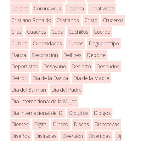
Corona
Coronavirus
Cotorra
Creatividad
Cristiano Ronaldo
Cristianos
Cristo
Cruceros
Cruz
Cuadros
Cuba
Cuchillos
Cuerpo
Cultura
Curiosidades
Cursos
Daguerrotipo
Danza
Decoración
Delfines
Deporte
Deportistas
Desayuno
Desierto
Desnudos
Detroit
Día de la Danza
Día de la Madre
Día del Barman
Día del Padre
Día Internacional de la Mujer
Día Internacional del Dj
Dibujitos
Dibujos
Dientes
Digital
Dinero
Discos
Discotecas
Diseños
Disfraces
Diversión
Divertidas
Dj