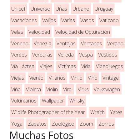
Unicef
Universo
Uñas
Urbano
Uruguay
Vacaciones
Valijas
Varias
Vasos
Vaticano
Velas
Velocidad
Velocidad de Obturación
Veneno
Venezia
Ventajas
Ventanas
Verano
Verdes
Verduras
Vereda
Vespa
Vestidos
Vía Láctea
Viajes
Victimas
Vida
Videojuegos
Viejas
Viento
Villanos
Vinilo
Vino
Vintage
Viña
Violeta
Violín
Viral
Virus
Volkswagen
Voluntarios
Wallpaper
Whisky
Wildlife Photographer of the Year
Wraith
Yates
Yoga
Zapatos
Zoológico
Zoom
Zorros
Muchas Fotos