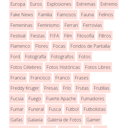
Europa
Euros
Explosiones
Extremas
Extremo
Fake News
Familia
Famosos
Fauna
Felinos
Femeninas
Feminismo
Ferrari
Ferrovias
Festival
Fiestas
FIFA
Film
Filosofía
Filtros
Flamenco
Flores
Focas
Fondos de Pantalla
Ford
Fotografía
Fotografos
Fotos
Fotos Célebres
Fotos Históricas
Fotos Libres
Francia
Francisco
Franco
Frases
Freddy Kruger
Fresas
Frío
Frutas
Frutillas
Fucsia
Fuego
Fuerte Apache
Fumadores
Fumar
Funeral
Fusca
Fútbol
Futbolistas
Gafas
Galaxia
Galería de Fotos
Gamer