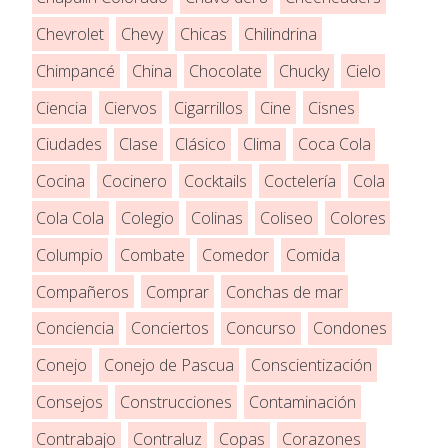
Chevrolet
Chevy
Chicas
Chilindrina
Chimpancé
China
Chocolate
Chucky
Cielo
Ciencia
Ciervos
Cigarrillos
Cine
Cisnes
Ciudades
Clase
Clásico
Clima
Coca Cola
Cocina
Cocinero
Cocktails
Coctelería
Cola
Cola Cola
Colegio
Colinas
Coliseo
Colores
Columpio
Combate
Comedor
Comida
Compañeros
Comprar
Conchas de mar
Conciencia
Conciertos
Concurso
Condones
Conejo
Conejo de Pascua
Conscientización
Consejos
Construcciones
Contaminación
Contrabajo
Contraluz
Copas
Corazones