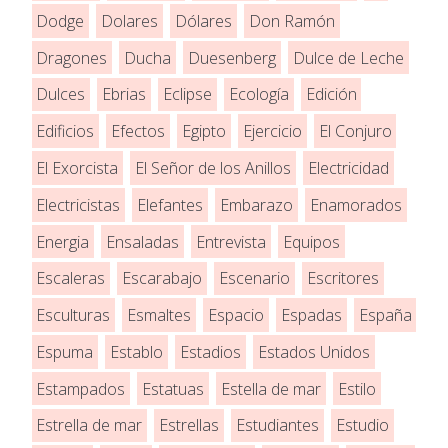
Dodge
Dolares
Dólares
Don Ramón
Dragones
Ducha
Duesenberg
Dulce de Leche
Dulces
Ebrias
Eclipse
Ecología
Edición
Edificios
Efectos
Egipto
Ejercicio
El Conjuro
El Exorcista
El Señor de los Anillos
Electricidad
Electricistas
Elefantes
Embarazo
Enamorados
Energia
Ensaladas
Entrevista
Equipos
Escaleras
Escarabajo
Escenario
Escritores
Esculturas
Esmaltes
Espacio
Espadas
España
Espuma
Establo
Estadios
Estados Unidos
Estampados
Estatuas
Estella de mar
Estilo
Estrella de mar
Estrellas
Estudiantes
Estudio