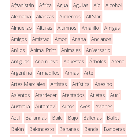
Afganistán
África
Agua
Aguilas
Ajo
Alcohol
Alemania
Alianzas
Alimentos
All Star
Almuerzo
Alturas
Alumnos
Amarillo
Amigas
Amigos
Amistad
Amor
Ananá
Ancianos
Anillos
Animal Print
Animales
Aniversario
Antiguas
Año nuevo
Apuestas
Árboles
Arena
Argentina
Armadillos
Armas
Arte
Artes Marciales
Artistas
Artística
Asesino
Asientos
Atardecer
Atentados
Atletas
Audi
Australia
Automovil
Autos
Aves
Aviones
Azul
Bailarinas
Baile
Bajo
Ballenas
Ballet
Balón
Baloncesto
Bananas
Banda
Banderas