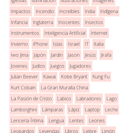
Iglesias
Iluminación
Ilustraciones
Imagenes
Impactos
Incendio
Increíbles
India
Indígena
Infancia
Inglaterra
Inocentes
Insectos
Instrumentos
Inteligencia Artificial
Internet
Invierno
iPhone
Islas
Israel
IT
Italia
Iwo Jima
Japón
Jardín
Jason
Jesús
Jirafa
Jovenes
Judíos
Juegos
Jugadores
Julian Beever
Kawai
Kobe Bryant
Kung Fu
Kurt Cobain
La Gran Muralla China
La Pasión de Cristo
Labios
Labradores
Lago
Lamborghini
Lámparas
Lápiz
Laptop
Leche
Lencería Íntima
Lengua
Lentes
Leones
Leopardos
Leyendas
Libros
Liebre
Limón