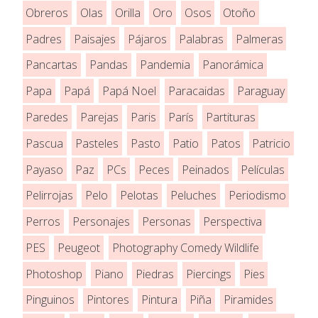
Obreros
Olas
Orilla
Oro
Osos
Otoño
Padres
Paisajes
Pájaros
Palabras
Palmeras
Pancartas
Pandas
Pandemia
Panorámica
Papa
Papá
Papá Noel
Paracaidas
Paraguay
Paredes
Parejas
Paris
París
Partituras
Pascua
Pasteles
Pasto
Patio
Patos
Patricio
Payaso
Paz
PCs
Peces
Peinados
Películas
Pelirrojas
Pelo
Pelotas
Peluches
Periodismo
Perros
Personajes
Personas
Perspectiva
PES
Peugeot
Photography Comedy Wildlife
Photoshop
Piano
Piedras
Piercings
Pies
Pinguinos
Pintores
Pintura
Piña
Piramides