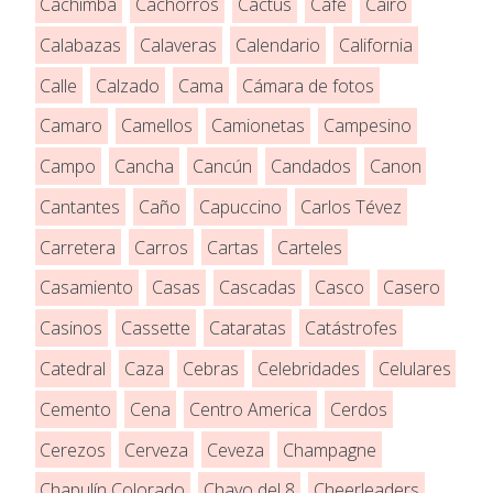
Cachimba
Cachorros
Cactus
Café
Cairo
Calabazas
Calaveras
Calendario
California
Calle
Calzado
Cama
Cámara de fotos
Camaro
Camellos
Camionetas
Campesino
Campo
Cancha
Cancún
Candados
Canon
Cantantes
Caño
Capuccino
Carlos Tévez
Carretera
Carros
Cartas
Carteles
Casamiento
Casas
Cascadas
Casco
Casero
Casinos
Cassette
Cataratas
Catástrofes
Catedral
Caza
Cebras
Celebridades
Celulares
Cemento
Cena
Centro America
Cerdos
Cerezos
Cerveza
Ceveza
Champagne
Chapulín Colorado
Chavo del 8
Cheerleaders