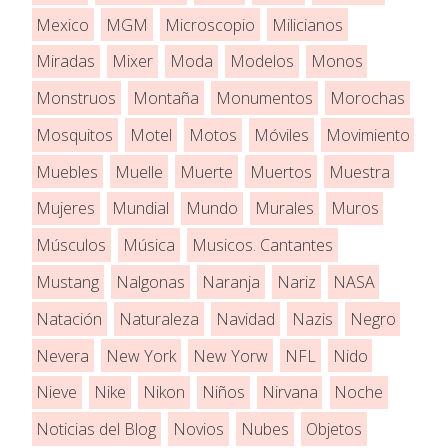
Mexico
MGM
Microscopio
Milicianos
Miradas
Mixer
Moda
Modelos
Monos
Monstruos
Montaña
Monumentos
Morochas
Mosquitos
Motel
Motos
Móviles
Movimiento
Muebles
Muelle
Muerte
Muertos
Muestra
Mujeres
Mundial
Mundo
Murales
Muros
Músculos
Música
Musicos. Cantantes
Mustang
Nalgonas
Naranja
Nariz
NASA
Natación
Naturaleza
Navidad
Nazis
Negro
Nevera
New York
New Yorw
NFL
Nido
Nieve
Nike
Nikon
Niños
Nirvana
Noche
Noticias del Blog
Novios
Nubes
Objetos