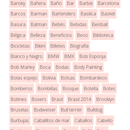
Bansky
Bañera
Baño
Bar
Barbie
Barcelona
Barcos
Barman
Bartenders
Basilica
Basket
Basura
Batman
Bebés
Bebidas
Beisball
Bélgica
Belleza
Beneficios
Beso
Biblioteca
Bicicletas
Bikini
Billetes
Biografía
Blanco y Negro
BMW
BMX
Bob Esponja
Bob Marley
Boca
Bodas
Body Painting
Bolas espejo
Bolivia
Bolsas
Bombardeos
Bomberos
Bombillas
Bosque
Botella
Botes
Botines
Boxers
Brasil
Brasil 2014
Brooklyn
Bruselas
Budweiser
Bull terrier
Bulldog
Burbujas
Caballitos de mar
Caballos
Cabello