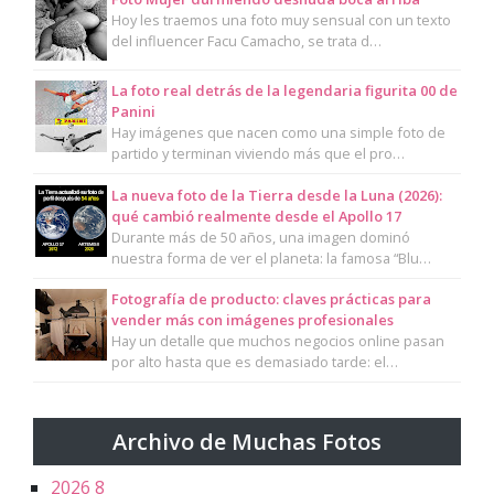
Hoy les traemos una foto muy sensual con un texto
del influencer Facu Camacho, se trata d…
La foto real detrás de la legendaria figurita 00 de
Panini
Hay imágenes que nacen como una simple foto de
partido y terminan viviendo más que el pro…
La nueva foto de la Tierra desde la Luna (2026):
qué cambió realmente desde el Apollo 17
Durante más de 50 años, una imagen dominó
nuestra forma de ver el planeta: la famosa “Blu…
Fotografía de producto: claves prácticas para
vender más con imágenes profesionales
Hay un detalle que muchos negocios online pasan
por alto hasta que es demasiado tarde: el…
Archivo de Muchas Fotos
2026
8