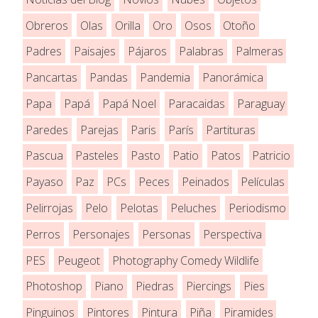
Obreros
Olas
Orilla
Oro
Osos
Otoño
Padres
Paisajes
Pájaros
Palabras
Palmeras
Pancartas
Pandas
Pandemia
Panorámica
Papa
Papá
Papá Noel
Paracaidas
Paraguay
Paredes
Parejas
Paris
París
Partituras
Pascua
Pasteles
Pasto
Patio
Patos
Patricio
Payaso
Paz
PCs
Peces
Peinados
Películas
Pelirrojas
Pelo
Pelotas
Peluches
Periodismo
Perros
Personajes
Personas
Perspectiva
PES
Peugeot
Photography Comedy Wildlife
Photoshop
Piano
Piedras
Piercings
Pies
Pinguinos
Pintores
Pintura
Piña
Piramides