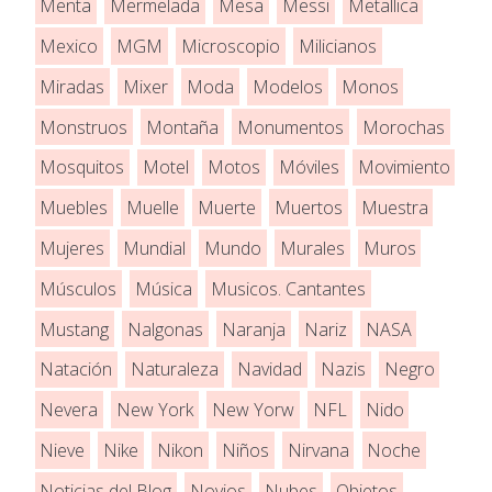
Menta
Mermelada
Mesa
Messi
Metallica
Mexico
MGM
Microscopio
Milicianos
Miradas
Mixer
Moda
Modelos
Monos
Monstruos
Montaña
Monumentos
Morochas
Mosquitos
Motel
Motos
Móviles
Movimiento
Muebles
Muelle
Muerte
Muertos
Muestra
Mujeres
Mundial
Mundo
Murales
Muros
Músculos
Música
Musicos. Cantantes
Mustang
Nalgonas
Naranja
Nariz
NASA
Natación
Naturaleza
Navidad
Nazis
Negro
Nevera
New York
New Yorw
NFL
Nido
Nieve
Nike
Nikon
Niños
Nirvana
Noche
Noticias del Blog
Novios
Nubes
Objetos