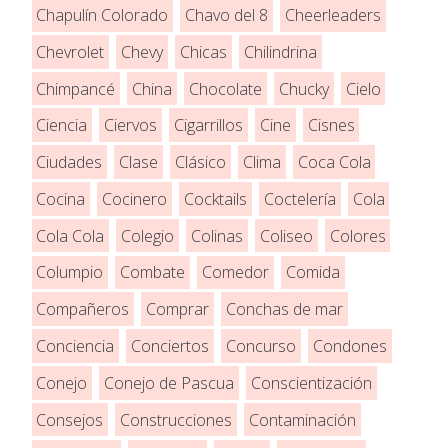
Chapulín Colorado
Chavo del 8
Cheerleaders
Chevrolet
Chevy
Chicas
Chilindrina
Chimpancé
China
Chocolate
Chucky
Cielo
Ciencia
Ciervos
Cigarrillos
Cine
Cisnes
Ciudades
Clase
Clásico
Clima
Coca Cola
Cocina
Cocinero
Cocktails
Coctelería
Cola
Cola Cola
Colegio
Colinas
Coliseo
Colores
Columpio
Combate
Comedor
Comida
Compañeros
Comprar
Conchas de mar
Conciencia
Conciertos
Concurso
Condones
Conejo
Conejo de Pascua
Conscientización
Consejos
Construcciones
Contaminación