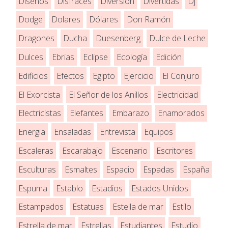
Diseños
Disfraces
Diversión
Divertidas
Dj
Dodge
Dolares
Dólares
Don Ramón
Dragones
Ducha
Duesenberg
Dulce de Leche
Dulces
Ebrias
Eclipse
Ecología
Edición
Edificios
Efectos
Egipto
Ejercicio
El Conjuro
El Exorcista
El Señor de los Anillos
Electricidad
Electricistas
Elefantes
Embarazo
Enamorados
Energia
Ensaladas
Entrevista
Equipos
Escaleras
Escarabajo
Escenario
Escritores
Esculturas
Esmaltes
Espacio
Espadas
España
Espuma
Establo
Estadios
Estados Unidos
Estampados
Estatuas
Estella de mar
Estilo
Estrella de mar
Estrellas
Estudiantes
Estudio