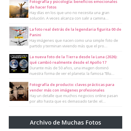
Fotografía y psicología: beneficios emocionales
de hacer fotos
Hay días en los que uno no necesita una gran
solución. A veces alcanza con salir a camina…
La foto real detrás de la legendaria figurita 00 de
Panini
Hay imágenes que nacen como una simple foto de
partido y terminan viviendo más que el pro…
La nueva foto de la Tierra desde la Luna (2026):
qué cambió realmente desde el Apollo 17
Durante más de 50 años, una imagen dominó
nuestra forma de ver el planeta: la famosa “Blu…
Fotografía de producto: claves prácticas para
vender más con imágenes profesionales
Hay un detalle que muchos negocios online pasan
por alto hasta que es demasiado tarde: el…
Archivo de Muchas Fotos