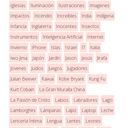
Iglesias
Iluminación
Ilustraciones
Imagenes
Impactos
Incendio
Increíbles
India
Indígena
Infancia
Inglaterra
Inocentes
Insectos
Instrumentos
Inteligencia Artificial
Internet
Invierno
iPhone
Islas
Israel
IT
Italia
Iwo Jima
Japón
Jardín
Jason
Jesús
Jirafa
Jovenes
Judíos
Juegos
Jugadores
Julian Beever
Kawai
Kobe Bryant
Kung Fu
Kurt Cobain
La Gran Muralla China
La Pasión de Cristo
Labios
Labradores
Lago
Lamborghini
Lámparas
Lápiz
Laptop
Leche
Lencería Íntima
Lengua
Lentes
Leones