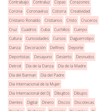
Contrabajo
Contraluz
Copas
Corazones
Corona
Coronavirus
Cotorra
Creatividad
Cristiano Ronaldo
Cristianos
Cristo
Cruceros
Cruz
Cuadros
Cuba
Cuchillos
Cuerpo
Cultura
Curiosidades
Cursos
Daguerrotipo
Danza
Decoración
Delfines
Deporte
Deportistas
Desayuno
Desierto
Desnudos
Detroit
Día de la Danza
Día de la Madre
Día del Barman
Día del Padre
Día Internacional de la Mujer
Día Internacional del Dj
Dibujitos
Dibujos
Dientes
Digital
Dinero
Discos
Discotecas