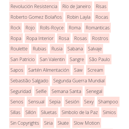
Revolución Resistencia
Río de Janeiro
Risas
Roberto Gomez Bolaños
Robin Layla
Rocas
Rock
Rojo
Rolls-Royce
Roma
Romanticas
Ropa
Ropa Interior
Rosa
Rosas
Rostros
Roulette
Rubias
Rusia
Sabana
Salvaje
San Patricio
San Valentin
Sangre
São Paulo
Sapos
Sartén Alimentación
Saw
Scream
Sebastião Salgado
Segunda Guerra Mundial
Seguridad
Selfie
Semana Santa
Senegal
Senos
Sensual
Sepia
Sesión
Sexy
Shampoo
Sillas
Sillón
Siluetas
Simbolo de la Paz
Simios
Sin Copyrights
Siria
Skate
Slow Motion