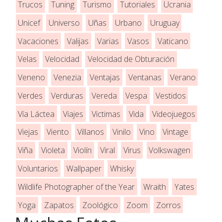
Trucos
Tuning
Turismo
Tutoriales
Ucrania
Unicef
Universo
Uñas
Urbano
Uruguay
Vacaciones
Valijas
Varias
Vasos
Vaticano
Velas
Velocidad
Velocidad de Obturación
Veneno
Venezia
Ventajas
Ventanas
Verano
Verdes
Verduras
Vereda
Vespa
Vestidos
Vía Láctea
Viajes
Victimas
Vida
Videojuegos
Viejas
Viento
Villanos
Vinilo
Vino
Vintage
Viña
Violeta
Violín
Viral
Virus
Volkswagen
Voluntarios
Wallpaper
Whisky
Wildlife Photographer of the Year
Wraith
Yates
Yoga
Zapatos
Zoológico
Zoom
Zorros