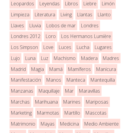
Leopardos
Leyendas
Libros
Liebre
Limón
Limpieza
Literatura
Living
Llantas
Llanto
Llaves
Lluvia
Lobos de mar
Londres
Londres 2012
Loro
Los Hermanos Lumière
Los Simpson
Love
Luces
Lucha
Lugares
Lujo
Luna
Luz
Machismo
Madera
Madres
Madrid
Magia
Mamá
Mamíferos
Manicura
Manifestación
Manos
Manteca
Mantequilla
Manzanas
Maquillaje
Mar
Maravillas
Marchas
Marihuana
Marines
Mariposas
Marketing
Marmotas
Martillo
Mascotas
Matrimonio
Mayas
Medicina
Medio Ambiente