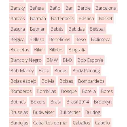
Bansky
Bañera
Baño
Bar
Barbie
Barcelona
Barcos
Barman
Bartenders
Basilica
Basket
Basura
Batman
Bebés
Bebidas
Beisball
Bélgica
Belleza
Beneficios
Beso
Biblioteca
Bicicletas
Bikini
Billetes
Biografía
Blanco y Negro
BMW
BMX
Bob Esponja
Bob Marley
Boca
Bodas
Body Painting
Bolas espejo
Bolivia
Bolsas
Bombardeos
Bomberos
Bombillas
Bosque
Botella
Botes
Botines
Boxers
Brasil
Brasil 2014
Brooklyn
Bruselas
Budweiser
Bull terrier
Bulldog
Burbujas
Caballitos de mar
Caballos
Cabello