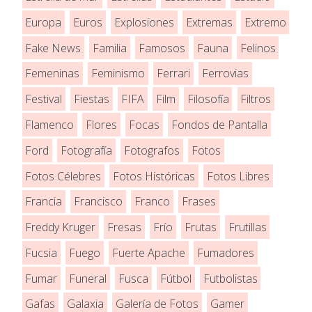
Europa
Euros
Explosiones
Extremas
Extremo
Fake News
Familia
Famosos
Fauna
Felinos
Femeninas
Feminismo
Ferrari
Ferrovias
Festival
Fiestas
FIFA
Film
Filosofía
Filtros
Flamenco
Flores
Focas
Fondos de Pantalla
Ford
Fotografía
Fotografos
Fotos
Fotos Célebres
Fotos Históricas
Fotos Libres
Francia
Francisco
Franco
Frases
Freddy Kruger
Fresas
Frío
Frutas
Frutillas
Fucsia
Fuego
Fuerte Apache
Fumadores
Fumar
Funeral
Fusca
Fútbol
Futbolistas
Gafas
Galaxia
Galería de Fotos
Gamer