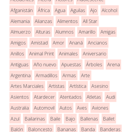
Afganistán
África
Agua
Aguilas
Ajo
Alcohol
Alemania
Alianzas
Alimentos
All Star
Almuerzo
Alturas
Alumnos
Amarillo
Amigas
Amigos
Amistad
Amor
Ananá
Ancianos
Anillos
Animal Print
Animales
Aniversario
Antiguas
Año nuevo
Apuestas
Árboles
Arena
Argentina
Armadillos
Armas
Arte
Artes Marciales
Artistas
Artística
Asesino
Asientos
Atardecer
Atentados
Atletas
Audi
Australia
Automovil
Autos
Aves
Aviones
Azul
Bailarinas
Baile
Bajo
Ballenas
Ballet
Balón
Baloncesto
Bananas
Banda
Banderas