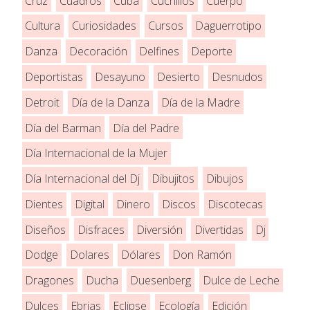
Cruz
Cuadros
Cuba
Cuchillos
Cuerpo
Cultura
Curiosidades
Cursos
Daguerrotipo
Danza
Decoración
Delfines
Deporte
Deportistas
Desayuno
Desierto
Desnudos
Detroit
Día de la Danza
Día de la Madre
Día del Barman
Día del Padre
Día Internacional de la Mujer
Día Internacional del Dj
Dibujitos
Dibujos
Dientes
Digital
Dinero
Discos
Discotecas
Diseños
Disfraces
Diversión
Divertidas
Dj
Dodge
Dolares
Dólares
Don Ramón
Dragones
Ducha
Duesenberg
Dulce de Leche
Dulces
Ebrias
Eclipse
Ecología
Edición