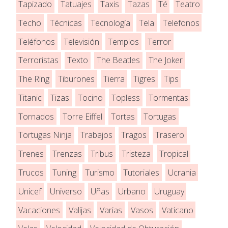
Tapizado
Tatuajes
Taxis
Tazas
Té
Teatro
Techo
Técnicas
Tecnología
Tela
Telefonos
Teléfonos
Televisión
Templos
Terror
Terroristas
Texto
The Beatles
The Joker
The Ring
Tiburones
Tierra
Tigres
Tips
Titanic
Tizas
Tocino
Topless
Tormentas
Tornados
Torre Eiffel
Tortas
Tortugas
Tortugas Ninja
Trabajos
Tragos
Trasero
Trenes
Trenzas
Tribus
Tristeza
Tropical
Trucos
Tuning
Turismo
Tutoriales
Ucrania
Unicef
Universo
Uñas
Urbano
Uruguay
Vacaciones
Valijas
Varias
Vasos
Vaticano