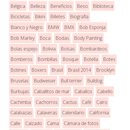
Bélgica
Belleza
Beneficios
Beso
Biblioteca
Bicicletas
Bikini
Billetes
Biografía
Blanco y Negro
BMW
BMX
Bob Esponja
Bob Marley
Boca
Bodas
Body Painting
Bolas espejo
Bolivia
Bolsas
Bombardeos
Bomberos
Bombillas
Bosque
Botella
Botes
Botines
Boxers
Brasil
Brasil 2014
Brooklyn
Bruselas
Budweiser
Bull terrier
Bulldog
Burbujas
Caballitos de mar
Caballos
Cabello
Cachimba
Cachorros
Cactus
Café
Cairo
Calabazas
Calaveras
Calendario
California
Calle
Calzado
Cama
Cámara de fotos