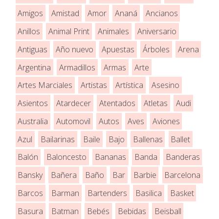
Amigos
Amistad
Amor
Ananá
Ancianos
Anillos
Animal Print
Animales
Aniversario
Antiguas
Año nuevo
Apuestas
Árboles
Arena
Argentina
Armadillos
Armas
Arte
Artes Marciales
Artistas
Artística
Asesino
Asientos
Atardecer
Atentados
Atletas
Audi
Australia
Automovil
Autos
Aves
Aviones
Azul
Bailarinas
Baile
Bajo
Ballenas
Ballet
Balón
Baloncesto
Bananas
Banda
Banderas
Bansky
Bañera
Baño
Bar
Barbie
Barcelona
Barcos
Barman
Bartenders
Basilica
Basket
Basura
Batman
Bebés
Bebidas
Beisball