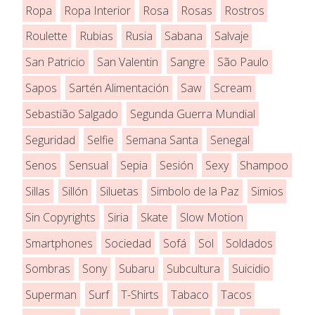
Ropa
Ropa Interior
Rosa
Rosas
Rostros
Roulette
Rubias
Rusia
Sabana
Salvaje
San Patricio
San Valentin
Sangre
São Paulo
Sapos
Sartén Alimentación
Saw
Scream
Sebastião Salgado
Segunda Guerra Mundial
Seguridad
Selfie
Semana Santa
Senegal
Senos
Sensual
Sepia
Sesión
Sexy
Shampoo
Sillas
Sillón
Siluetas
Simbolo de la Paz
Simios
Sin Copyrights
Siria
Skate
Slow Motion
Smartphones
Sociedad
Sofá
Sol
Soldados
Sombras
Sony
Subaru
Subcultura
Suicidio
Superman
Surf
T-Shirts
Tabaco
Tacos