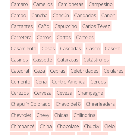
Camaro
Camellos
Camionetas
Campesino
Campo
Cancha
Cancún
Candados
Canon
Cantantes
Caño
Capuccino
Carlos Tévez
Carretera
Carros
Cartas
Carteles
Casamiento
Casas
Cascadas
Casco
Casero
Casinos
Cassette
Cataratas
Catástrofes
Catedral
Caza
Cebras
Celebridades
Celulares
Cemento
Cena
Centro America
Cerdos
Cerezos
Cerveza
Ceveza
Champagne
Chapulín Colorado
Chavo del 8
Cheerleaders
Chevrolet
Chevy
Chicas
Chilindrina
Chimpancé
China
Chocolate
Chucky
Cielo