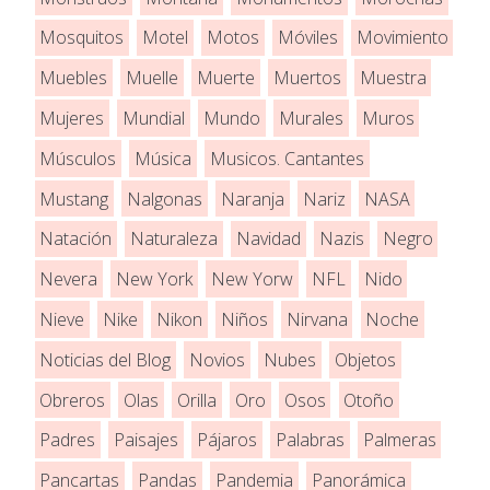
Mosquitos
Motel
Motos
Móviles
Movimiento
Muebles
Muelle
Muerte
Muertos
Muestra
Mujeres
Mundial
Mundo
Murales
Muros
Músculos
Música
Musicos. Cantantes
Mustang
Nalgonas
Naranja
Nariz
NASA
Natación
Naturaleza
Navidad
Nazis
Negro
Nevera
New York
New Yorw
NFL
Nido
Nieve
Nike
Nikon
Niños
Nirvana
Noche
Noticias del Blog
Novios
Nubes
Objetos
Obreros
Olas
Orilla
Oro
Osos
Otoño
Padres
Paisajes
Pájaros
Palabras
Palmeras
Pancartas
Pandas
Pandemia
Panorámica