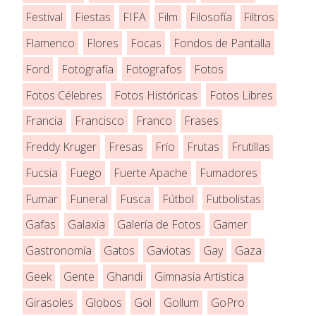
Festival
Fiestas
FIFA
Film
Filosofía
Filtros
Flamenco
Flores
Focas
Fondos de Pantalla
Ford
Fotografía
Fotografos
Fotos
Fotos Célebres
Fotos Históricas
Fotos Libres
Francia
Francisco
Franco
Frases
Freddy Kruger
Fresas
Frío
Frutas
Frutillas
Fucsia
Fuego
Fuerte Apache
Fumadores
Fumar
Funeral
Fusca
Fútbol
Futbolistas
Gafas
Galaxia
Galería de Fotos
Gamer
Gastronomía
Gatos
Gaviotas
Gay
Gaza
Geek
Gente
Ghandi
Gimnasia Artistica
Girasoles
Globos
Gol
Gollum
GoPro