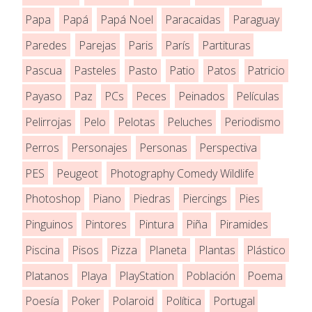
Papa
Papá
Papá Noel
Paracaidas
Paraguay
Paredes
Parejas
Paris
París
Partituras
Pascua
Pasteles
Pasto
Patio
Patos
Patricio
Payaso
Paz
PCs
Peces
Peinados
Películas
Pelirrojas
Pelo
Pelotas
Peluches
Periodismo
Perros
Personajes
Personas
Perspectiva
PES
Peugeot
Photography Comedy Wildlife
Photoshop
Piano
Piedras
Piercings
Pies
Pinguinos
Pintores
Pintura
Piña
Piramides
Piscina
Pisos
Pizza
Planeta
Plantas
Plástico
Platanos
Playa
PlayStation
Población
Poema
Poesía
Poker
Polaroid
Política
Portugal