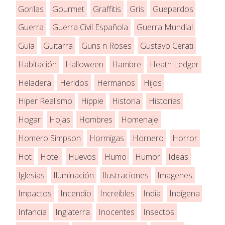
Gorilas
Gourmet
Graffitis
Gris
Guepardos
Guerra
Guerra Civil Española
Guerra Mundial
Guía
Guitarra
Guns n Roses
Gustavo Cerati
Habitación
Halloween
Hambre
Heath Ledger
Heladera
Heridos
Hermanos
Hijos
Hiper Realismo
Hippie
Historia
Historias
Hogar
Hojas
Hombres
Homenaje
Homero Simpson
Hormigas
Hornero
Horror
Hot
Hotel
Huevos
Humo
Humor
Ideas
Iglesias
Iluminación
Ilustraciones
Imagenes
Impactos
Incendio
Increíbles
India
Indígena
Infancia
Inglaterra
Inocentes
Insectos