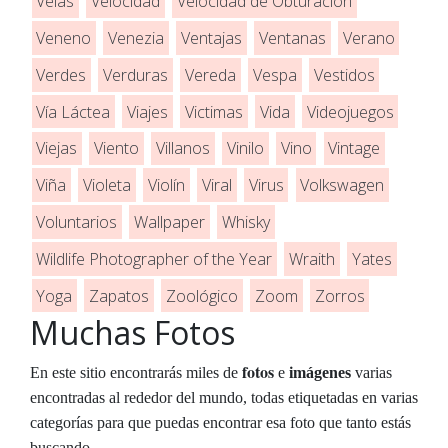
Velas
Velocidad
Velocidad de Obturación
Veneno
Venezia
Ventajas
Ventanas
Verano
Verdes
Verduras
Vereda
Vespa
Vestidos
Vía Láctea
Viajes
Victimas
Vida
Videojuegos
Viejas
Viento
Villanos
Vinilo
Vino
Vintage
Viña
Violeta
Violín
Viral
Virus
Volkswagen
Voluntarios
Wallpaper
Whisky
Wildlife Photographer of the Year
Wraith
Yates
Yoga
Zapatos
Zoológico
Zoom
Zorros
Muchas Fotos
fotos
En este sitio encontrarás miles de
e
imágenes
varias
encontradas al rededor del mundo, todas etiquetadas en varias
categorías para que puedas encontrar esa foto que tanto estás
buscando...