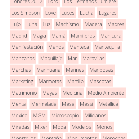
Londres 2012
Loro
Los Hermanos Lumière
Los Simpson
Love
Luces
Lucha
Lugares
Lujo
Luna
Luz
Machismo
Madera
Madres
Madrid
Magia
Mamá
Mamíferos
Manicura
Manifestación
Manos
Manteca
Mantequilla
Manzanas
Maquillaje
Mar
Maravillas
Marchas
Marihuana
Marines
Mariposas
Marketing
Marmotas
Martillo
Mascotas
Matrimonio
Mayas
Medicina
Medio Ambiente
Menta
Mermelada
Mesa
Messi
Metallica
Mexico
MGM
Microscopio
Milicianos
Miradas
Mixer
Moda
Modelos
Monos
Monstruos
Montaña
Monumentos
Morochas