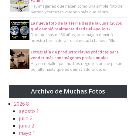
Panini
Hay imágenes que nacen como una simple foto de
partido y terminan viviendo más que el pro…
La nueva foto de la Tierra desde la Luna (2026):
qué cambió realmente desde el Apollo 17
Durante más de 50 años, una imagen dominó
nuestra forma de ver el planeta: la famosa “Blu…
Fotografía de producto: claves prácticas para
vender más con imágenes profesionales
Hay un detalle que muchos negocios online pasan
por alto hasta que es demasiado tarde: el…
Archivo de Muchas Fotos
2026
8
agosto
1
julio
2
junio
2
mayo
1