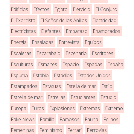
Edificios
Efectos
Egipto
Ejercicio
El Conjuro
El Exorcista
El Señor de los Anillos
Electricidad
Electricistas
Elefantes
Embarazo
Enamorados
Energia
Ensaladas
Entrevista
Equipos
Escaleras
Escarabajo
Escenario
Escritores
Esculturas
Esmaltes
Espacio
Espadas
España
Espuma
Establo
Estadios
Estados Unidos
Estampados
Estatuas
Estella de mar
Estilo
Estrella de mar
Estrellas
Estudiantes
Estudio
Europa
Euros
Explosiones
Extremas
Extremo
Fake News
Familia
Famosos
Fauna
Felinos
Femeninas
Feminismo
Ferrari
Ferrovias