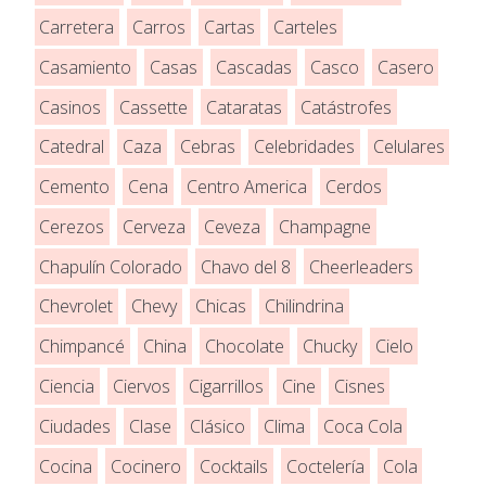
Carretera
Carros
Cartas
Carteles
Casamiento
Casas
Cascadas
Casco
Casero
Casinos
Cassette
Cataratas
Catástrofes
Catedral
Caza
Cebras
Celebridades
Celulares
Cemento
Cena
Centro America
Cerdos
Cerezos
Cerveza
Ceveza
Champagne
Chapulín Colorado
Chavo del 8
Cheerleaders
Chevrolet
Chevy
Chicas
Chilindrina
Chimpancé
China
Chocolate
Chucky
Cielo
Ciencia
Ciervos
Cigarrillos
Cine
Cisnes
Ciudades
Clase
Clásico
Clima
Coca Cola
Cocina
Cocinero
Cocktails
Coctelería
Cola