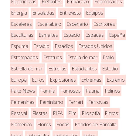
Electricistas
Elefantes
Embarazo
Enamorados
Energia
Ensaladas
Entrevista
Equipos
Escaleras
Escarabajo
Escenario
Escritores
Esculturas
Esmaltes
Espacio
Espadas
España
Espuma
Establo
Estadios
Estados Unidos
Estampados
Estatuas
Estella de mar
Estilo
Estrella de mar
Estrellas
Estudiantes
Estudio
Europa
Euros
Explosiones
Extremas
Extremo
Fake News
Familia
Famosos
Fauna
Felinos
Femeninas
Feminismo
Ferrari
Ferrovias
Festival
Fiestas
FIFA
Film
Filosofía
Filtros
Flamenco
Flores
Focas
Fondos de Pantalla
Ford
Fotografía
Fotografos
Fotos