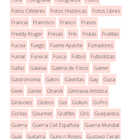
Fotos Célebres
Fotos Históricas
Fotos Libres
Francia
Francisco
Franco
Frases
Freddy Kruger
Fresas
Frío
Frutas
Frutillas
Fucsia
Fuego
Fuerte Apache
Fumadores
Fumar
Funeral
Fusca
Fútbol
Futbolistas
Gafas
Galaxia
Galería de Fotos
Gamer
Gastronomía
Gatos
Gaviotas
Gay
Gaza
Geek
Gente
Ghandi
Gimnasia Artistica
Girasoles
Globos
Gol
Gollum
GoPro
Gorilas
Gourmet
Graffitis
Gris
Guepardos
Guerra
Guerra Civil Española
Guerra Mundial
Guía
Guitarra
Guns n Roses
Gustavo Cerati