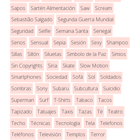
Sapos
Sartén Alimentación
Saw
Scream
Sebastião Salgado
Segunda Guerra Mundial
Seguridad
Selfie
Semana Santa
Senegal
Senos
Sensual
Sepia
Sesión
Sexy
Shampoo
Sillas
Sillón
Siluetas
Simbolo de la Paz
Simios
Sin Copyrights
Siria
Skate
Slow Motion
Smartphones
Sociedad
Sofá
Sol
Soldados
Sombras
Sony
Subaru
Subcultura
Suicidio
Superman
Surf
T-Shirts
Tabaco
Tacos
Tapizado
Tatuajes
Taxis
Tazas
Té
Teatro
Techo
Técnicas
Tecnología
Tela
Telefonos
Teléfonos
Televisión
Templos
Terror