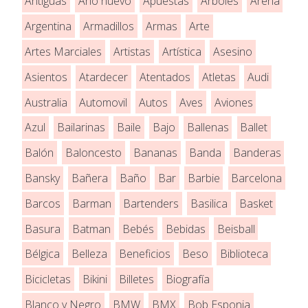
Antiguas
Año nuevo
Apuestas
Árboles
Arena
Argentina
Armadillos
Armas
Arte
Artes Marciales
Artistas
Artística
Asesino
Asientos
Atardecer
Atentados
Atletas
Audi
Australia
Automovil
Autos
Aves
Aviones
Azul
Bailarinas
Baile
Bajo
Ballenas
Ballet
Balón
Baloncesto
Bananas
Banda
Banderas
Bansky
Bañera
Baño
Bar
Barbie
Barcelona
Barcos
Barman
Bartenders
Basilica
Basket
Basura
Batman
Bebés
Bebidas
Beisball
Bélgica
Belleza
Beneficios
Beso
Biblioteca
Bicicletas
Bikini
Billetes
Biografía
Blanco y Negro
BMW
BMX
Bob Esponja