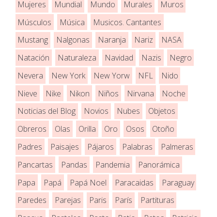
Mujeres
Mundial
Mundo
Murales
Muros
Músculos
Música
Musicos. Cantantes
Mustang
Nalgonas
Naranja
Nariz
NASA
Natación
Naturaleza
Navidad
Nazis
Negro
Nevera
New York
New Yorw
NFL
Nido
Nieve
Nike
Nikon
Niños
Nirvana
Noche
Noticias del Blog
Novios
Nubes
Objetos
Obreros
Olas
Orilla
Oro
Osos
Otoño
Padres
Paisajes
Pájaros
Palabras
Palmeras
Pancartas
Pandas
Pandemia
Panorámica
Papa
Papá
Papá Noel
Paracaidas
Paraguay
Paredes
Parejas
Paris
París
Partituras