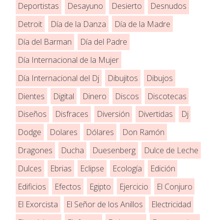
Deportistas
Desayuno
Desierto
Desnudos
Detroit
Día de la Danza
Día de la Madre
Día del Barman
Día del Padre
Día Internacional de la Mujer
Día Internacional del Dj
Dibujitos
Dibujos
Dientes
Digital
Dinero
Discos
Discotecas
Diseños
Disfraces
Diversión
Divertidas
Dj
Dodge
Dolares
Dólares
Don Ramón
Dragones
Ducha
Duesenberg
Dulce de Leche
Dulces
Ebrias
Eclipse
Ecología
Edición
Edificios
Efectos
Egipto
Ejercicio
El Conjuro
El Exorcista
El Señor de los Anillos
Electricidad