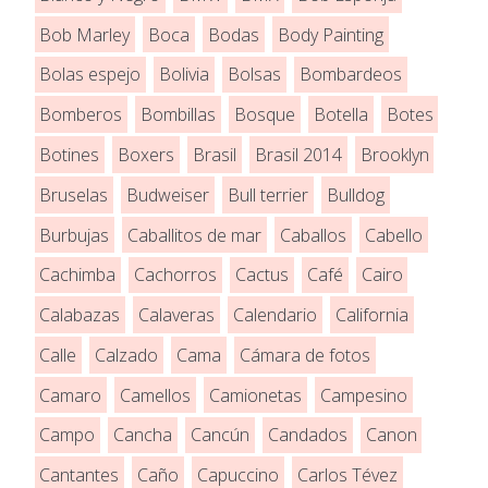
Bob Marley
Boca
Bodas
Body Painting
Bolas espejo
Bolivia
Bolsas
Bombardeos
Bomberos
Bombillas
Bosque
Botella
Botes
Botines
Boxers
Brasil
Brasil 2014
Brooklyn
Bruselas
Budweiser
Bull terrier
Bulldog
Burbujas
Caballitos de mar
Caballos
Cabello
Cachimba
Cachorros
Cactus
Café
Cairo
Calabazas
Calaveras
Calendario
California
Calle
Calzado
Cama
Cámara de fotos
Camaro
Camellos
Camionetas
Campesino
Campo
Cancha
Cancún
Candados
Canon
Cantantes
Caño
Capuccino
Carlos Tévez