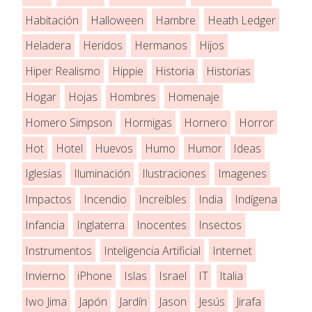
Habitación
Halloween
Hambre
Heath Ledger
Heladera
Heridos
Hermanos
Hijos
Hiper Realismo
Hippie
Historia
Historias
Hogar
Hojas
Hombres
Homenaje
Homero Simpson
Hormigas
Hornero
Horror
Hot
Hotel
Huevos
Humo
Humor
Ideas
Iglesias
Iluminación
Ilustraciones
Imagenes
Impactos
Incendio
Increíbles
India
Indígena
Infancia
Inglaterra
Inocentes
Insectos
Instrumentos
Inteligencia Artificial
Internet
Invierno
iPhone
Islas
Israel
IT
Italia
Iwo Jima
Japón
Jardín
Jason
Jesús
Jirafa