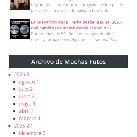
Hay un detalle que muchos negocios online pasan
por alto hasta que es demasiado tarde: el…
La nueva foto de la Tierra desde la Luna (2026):
qué cambió realmente desde el Apollo 17
Durante más de 50 años, una imagen dominó
nuestra forma de ver el planeta: la famosa “Blu…
Archivo de Muchas Fotos
2026
8
agosto
1
julio
2
junio
2
mayo
1
abril
1
febrero
1
2025
27
diciembre
2