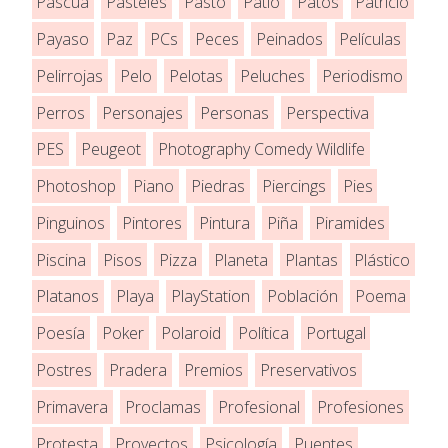
Pascua
Pasteles
Pasto
Patio
Patos
Patricio
Payaso
Paz
PCs
Peces
Peinados
Películas
Pelirrojas
Pelo
Pelotas
Peluches
Periodismo
Perros
Personajes
Personas
Perspectiva
PES
Peugeot
Photography Comedy Wildlife
Photoshop
Piano
Piedras
Piercings
Pies
Pinguinos
Pintores
Pintura
Piña
Piramides
Piscina
Pisos
Pizza
Planeta
Plantas
Plástico
Platanos
Playa
PlayStation
Población
Poema
Poesía
Poker
Polaroid
Política
Portugal
Postres
Pradera
Premios
Preservativos
Primavera
Proclamas
Profesional
Profesiones
Protesta
Proyectos
Psicología
Puentes