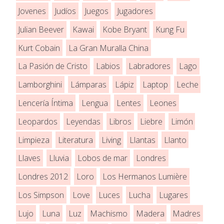
Jovenes
Judíos
Juegos
Jugadores
Julian Beever
Kawai
Kobe Bryant
Kung Fu
Kurt Cobain
La Gran Muralla China
La Pasión de Cristo
Labios
Labradores
Lago
Lamborghini
Lámparas
Lápiz
Laptop
Leche
Lencería Íntima
Lengua
Lentes
Leones
Leopardos
Leyendas
Libros
Liebre
Limón
Limpieza
Literatura
Living
Llantas
Llanto
Llaves
Lluvia
Lobos de mar
Londres
Londres 2012
Loro
Los Hermanos Lumière
Los Simpson
Love
Luces
Lucha
Lugares
Lujo
Luna
Luz
Machismo
Madera
Madres