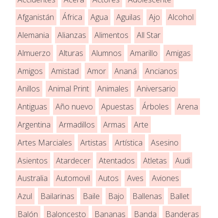
Afganistán
África
Agua
Aguilas
Ajo
Alcohol
Alemania
Alianzas
Alimentos
All Star
Almuerzo
Alturas
Alumnos
Amarillo
Amigas
Amigos
Amistad
Amor
Ananá
Ancianos
Anillos
Animal Print
Animales
Aniversario
Antiguas
Año nuevo
Apuestas
Árboles
Arena
Argentina
Armadillos
Armas
Arte
Artes Marciales
Artistas
Artística
Asesino
Asientos
Atardecer
Atentados
Atletas
Audi
Australia
Automovil
Autos
Aves
Aviones
Azul
Bailarinas
Baile
Bajo
Ballenas
Ballet
Balón
Baloncesto
Bananas
Banda
Banderas