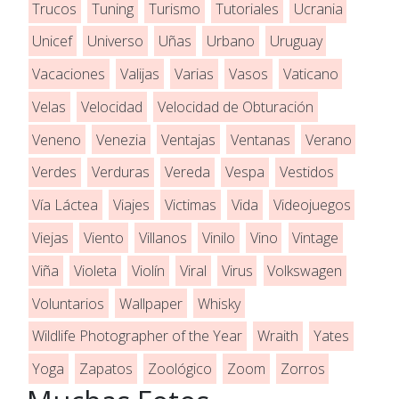
Trucos
Tuning
Turismo
Tutoriales
Ucrania
Unicef
Universo
Uñas
Urbano
Uruguay
Vacaciones
Valijas
Varias
Vasos
Vaticano
Velas
Velocidad
Velocidad de Obturación
Veneno
Venezia
Ventajas
Ventanas
Verano
Verdes
Verduras
Vereda
Vespa
Vestidos
Vía Láctea
Viajes
Victimas
Vida
Videojuegos
Viejas
Viento
Villanos
Vinilo
Vino
Vintage
Viña
Violeta
Violín
Viral
Virus
Volkswagen
Voluntarios
Wallpaper
Whisky
Wildlife Photographer of the Year
Wraith
Yates
Yoga
Zapatos
Zoológico
Zoom
Zorros