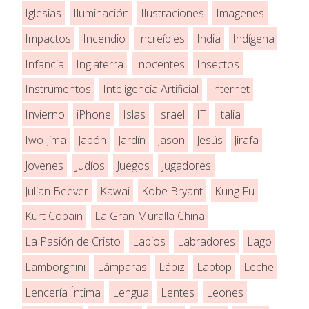
Iglesias
Iluminación
Ilustraciones
Imagenes
Impactos
Incendio
Increíbles
India
Indígena
Infancia
Inglaterra
Inocentes
Insectos
Instrumentos
Inteligencia Artificial
Internet
Invierno
iPhone
Islas
Israel
IT
Italia
Iwo Jima
Japón
Jardín
Jason
Jesús
Jirafa
Jovenes
Judíos
Juegos
Jugadores
Julian Beever
Kawai
Kobe Bryant
Kung Fu
Kurt Cobain
La Gran Muralla China
La Pasión de Cristo
Labios
Labradores
Lago
Lamborghini
Lámparas
Lápiz
Laptop
Leche
Lencería Íntima
Lengua
Lentes
Leones