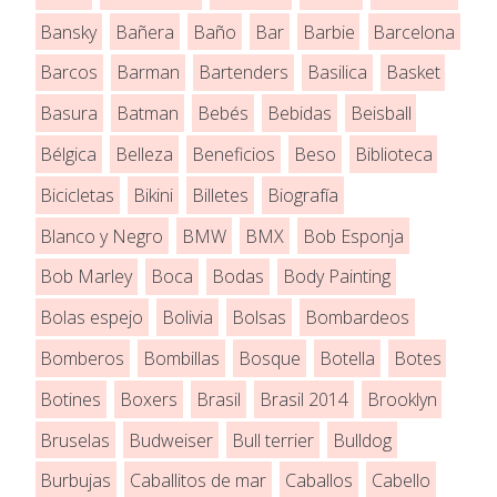
Bansky
Bañera
Baño
Bar
Barbie
Barcelona
Barcos
Barman
Bartenders
Basilica
Basket
Basura
Batman
Bebés
Bebidas
Beisball
Bélgica
Belleza
Beneficios
Beso
Biblioteca
Bicicletas
Bikini
Billetes
Biografía
Blanco y Negro
BMW
BMX
Bob Esponja
Bob Marley
Boca
Bodas
Body Painting
Bolas espejo
Bolivia
Bolsas
Bombardeos
Bomberos
Bombillas
Bosque
Botella
Botes
Botines
Boxers
Brasil
Brasil 2014
Brooklyn
Bruselas
Budweiser
Bull terrier
Bulldog
Burbujas
Caballitos de mar
Caballos
Cabello