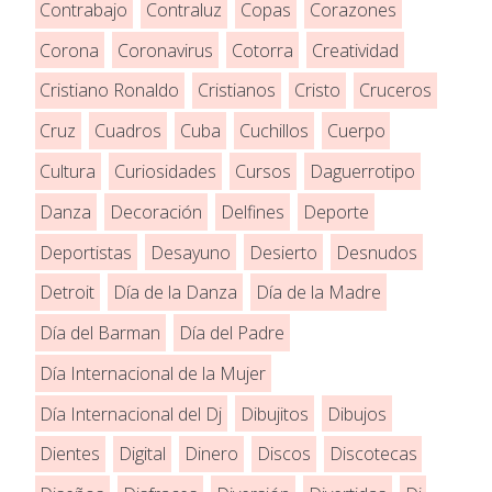
Contrabajo
Contraluz
Copas
Corazones
Corona
Coronavirus
Cotorra
Creatividad
Cristiano Ronaldo
Cristianos
Cristo
Cruceros
Cruz
Cuadros
Cuba
Cuchillos
Cuerpo
Cultura
Curiosidades
Cursos
Daguerrotipo
Danza
Decoración
Delfines
Deporte
Deportistas
Desayuno
Desierto
Desnudos
Detroit
Día de la Danza
Día de la Madre
Día del Barman
Día del Padre
Día Internacional de la Mujer
Día Internacional del Dj
Dibujitos
Dibujos
Dientes
Digital
Dinero
Discos
Discotecas