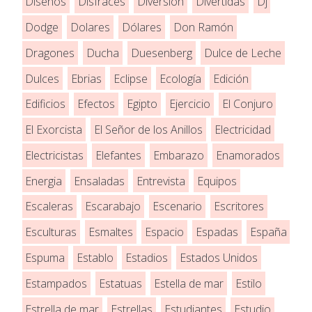
Diseños
Disfraces
Diversión
Divertidas
Dj
Dodge
Dolares
Dólares
Don Ramón
Dragones
Ducha
Duesenberg
Dulce de Leche
Dulces
Ebrias
Eclipse
Ecología
Edición
Edificios
Efectos
Egipto
Ejercicio
El Conjuro
El Exorcista
El Señor de los Anillos
Electricidad
Electricistas
Elefantes
Embarazo
Enamorados
Energia
Ensaladas
Entrevista
Equipos
Escaleras
Escarabajo
Escenario
Escritores
Esculturas
Esmaltes
Espacio
Espadas
España
Espuma
Establo
Estadios
Estados Unidos
Estampados
Estatuas
Estella de mar
Estilo
Estrella de mar
Estrellas
Estudiantes
Estudio