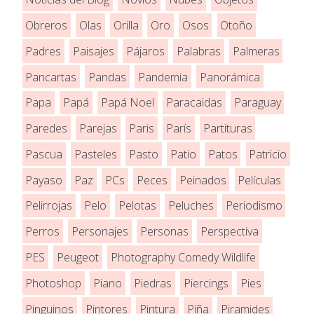
Obreros
Olas
Orilla
Oro
Osos
Otoño
Padres
Paisajes
Pájaros
Palabras
Palmeras
Pancartas
Pandas
Pandemia
Panorámica
Papa
Papá
Papá Noel
Paracaidas
Paraguay
Paredes
Parejas
Paris
París
Partituras
Pascua
Pasteles
Pasto
Patio
Patos
Patricio
Payaso
Paz
PCs
Peces
Peinados
Películas
Pelirrojas
Pelo
Pelotas
Peluches
Periodismo
Perros
Personajes
Personas
Perspectiva
PES
Peugeot
Photography Comedy Wildlife
Photoshop
Piano
Piedras
Piercings
Pies
Pinguinos
Pintores
Pintura
Piña
Piramides