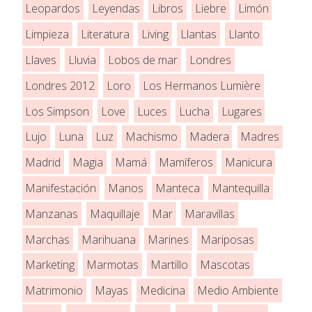
Leopardos
Leyendas
Libros
Liebre
Limón
Limpieza
Literatura
Living
Llantas
Llanto
Llaves
Lluvia
Lobos de mar
Londres
Londres 2012
Loro
Los Hermanos Lumière
Los Simpson
Love
Luces
Lucha
Lugares
Lujo
Luna
Luz
Machismo
Madera
Madres
Madrid
Magia
Mamá
Mamíferos
Manicura
Manifestación
Manos
Manteca
Mantequilla
Manzanas
Maquillaje
Mar
Maravillas
Marchas
Marihuana
Marines
Mariposas
Marketing
Marmotas
Martillo
Mascotas
Matrimonio
Mayas
Medicina
Medio Ambiente