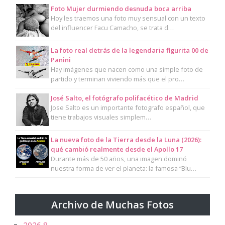
Foto Mujer durmiendo desnuda boca arriba
Hoy les traemos una foto muy sensual con un texto
del influencer Facu Camacho, se trata d…
La foto real detrás de la legendaria figurita 00 de
Panini
Hay imágenes que nacen como una simple foto de
partido y terminan viviendo más que el pro…
José Salto, el fotógrafo polifacético de Madrid
Jose Salto es un importante fotografo español, que
tiene trabajos visuales simplem…
La nueva foto de la Tierra desde la Luna (2026):
qué cambió realmente desde el Apollo 17
Durante más de 50 años, una imagen dominó
nuestra forma de ver el planeta: la famosa “Blu…
Archivo de Muchas Fotos