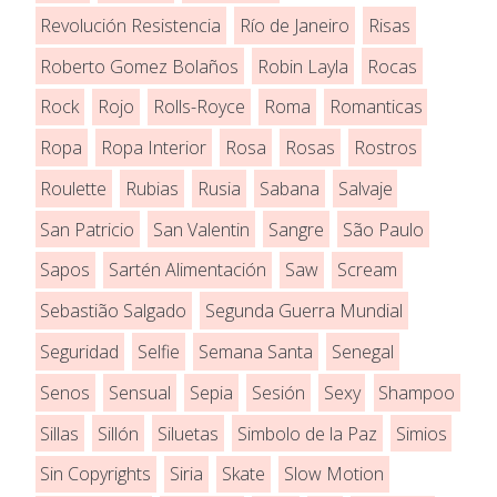
Revolución Resistencia
Río de Janeiro
Risas
Roberto Gomez Bolaños
Robin Layla
Rocas
Rock
Rojo
Rolls-Royce
Roma
Romanticas
Ropa
Ropa Interior
Rosa
Rosas
Rostros
Roulette
Rubias
Rusia
Sabana
Salvaje
San Patricio
San Valentin
Sangre
São Paulo
Sapos
Sartén Alimentación
Saw
Scream
Sebastião Salgado
Segunda Guerra Mundial
Seguridad
Selfie
Semana Santa
Senegal
Senos
Sensual
Sepia
Sesión
Sexy
Shampoo
Sillas
Sillón
Siluetas
Simbolo de la Paz
Simios
Sin Copyrights
Siria
Skate
Slow Motion