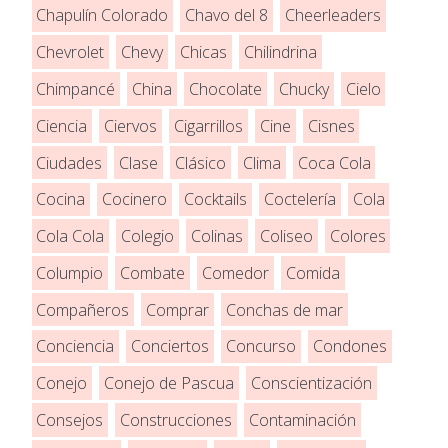
Chapulín Colorado
Chavo del 8
Cheerleaders
Chevrolet
Chevy
Chicas
Chilindrina
Chimpancé
China
Chocolate
Chucky
Cielo
Ciencia
Ciervos
Cigarrillos
Cine
Cisnes
Ciudades
Clase
Clásico
Clima
Coca Cola
Cocina
Cocinero
Cocktails
Coctelería
Cola
Cola Cola
Colegio
Colinas
Coliseo
Colores
Columpio
Combate
Comedor
Comida
Compañeros
Comprar
Conchas de mar
Conciencia
Conciertos
Concurso
Condones
Conejo
Conejo de Pascua
Conscientización
Consejos
Construcciones
Contaminación