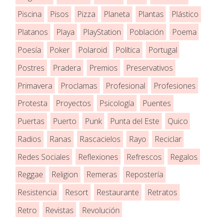
Piscina
Pisos
Pizza
Planeta
Plantas
Plástico
Platanos
Playa
PlayStation
Población
Poema
Poesía
Poker
Polaroid
Política
Portugal
Postres
Pradera
Premios
Preservativos
Primavera
Proclamas
Profesional
Profesiones
Protesta
Proyectos
Psicología
Puentes
Puertas
Puerto
Punk
Punta del Este
Quico
Radios
Ranas
Rascacielos
Rayo
Reciclar
Redes Sociales
Reflexiones
Refrescos
Regalos
Reggae
Religion
Remeras
Repostería
Resistencia
Resort
Restaurante
Retratos
Retro
Revistas
Revolución