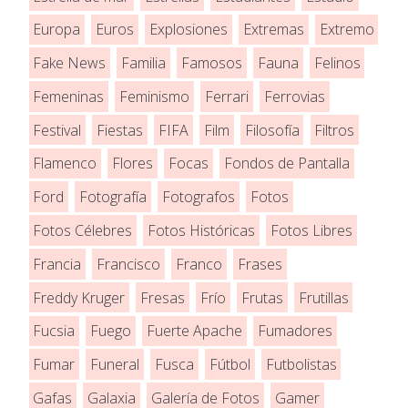
Europa
Euros
Explosiones
Extremas
Extremo
Fake News
Familia
Famosos
Fauna
Felinos
Femeninas
Feminismo
Ferrari
Ferrovias
Festival
Fiestas
FIFA
Film
Filosofía
Filtros
Flamenco
Flores
Focas
Fondos de Pantalla
Ford
Fotografía
Fotografos
Fotos
Fotos Célebres
Fotos Históricas
Fotos Libres
Francia
Francisco
Franco
Frases
Freddy Kruger
Fresas
Frío
Frutas
Frutillas
Fucsia
Fuego
Fuerte Apache
Fumadores
Fumar
Funeral
Fusca
Fútbol
Futbolistas
Gafas
Galaxia
Galería de Fotos
Gamer