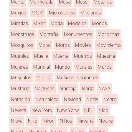
Menta
Mermelada
Mesa
Messi
Metallica
Mexico
MGM
Microscopio
Milicianos
Miradas
Mixer
Moda
Modelos
Monos
Monstruos
Montaña
Monumentos
Morochas
Mosquitos
Motel
Motos
Móviles
Movimiento
Muebles
Muelle
Muerte
Muertos
Muestra
Mujeres
Mundial
Mundo
Murales
Muros
Músculos
Música
Musicos. Cantantes
Mustang
Nalgonas
Naranja
Nariz
NASA
Natación
Naturaleza
Navidad
Nazis
Negro
Nevera
New York
New Yorw
NFL
Nido
Nieve
Nike
Nikon
Niños
Nirvana
Noche
Noticias del Blog
Novios
Nubes
Objetos