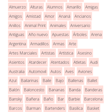
Almuerzo
Alturas
Alumnos
Amarillo
Amigas
Amigos
Amistad
Amor
Ananá
Ancianos
Anillos
Animal Print
Animales
Aniversario
Antiguas
Año nuevo
Apuestas
Árboles
Arena
Argentina
Armadillos
Armas
Arte
Artes Marciales
Artistas
Artística
Asesino
Asientos
Atardecer
Atentados
Atletas
Audi
Australia
Automovil
Autos
Aves
Aviones
Azul
Bailarinas
Baile
Bajo
Ballenas
Ballet
Balón
Baloncesto
Bananas
Banda
Banderas
Bansky
Bañera
Baño
Bar
Barbie
Barcelona
Barcos
Barman
Bartenders
Basilica
Basket