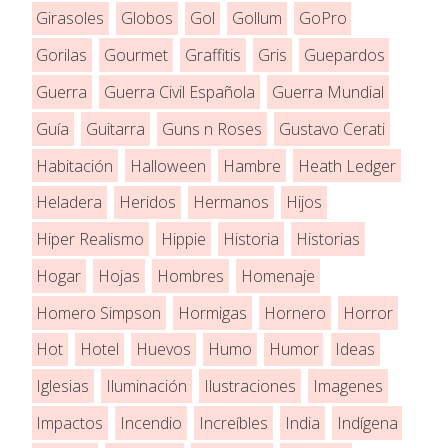
Girasoles
Globos
Gol
Gollum
GoPro
Gorilas
Gourmet
Graffitis
Gris
Guepardos
Guerra
Guerra Civil Española
Guerra Mundial
Guía
Guitarra
Guns n Roses
Gustavo Cerati
Habitación
Halloween
Hambre
Heath Ledger
Heladera
Heridos
Hermanos
Hijos
Hiper Realismo
Hippie
Historia
Historias
Hogar
Hojas
Hombres
Homenaje
Homero Simpson
Hormigas
Hornero
Horror
Hot
Hotel
Huevos
Humo
Humor
Ideas
Iglesias
Iluminación
Ilustraciones
Imagenes
Impactos
Incendio
Increíbles
India
Indígena