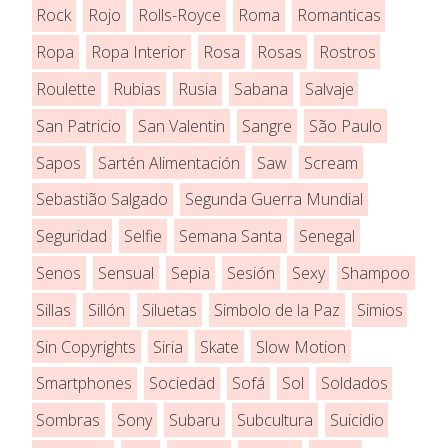
Rock
Rojo
Rolls-Royce
Roma
Romanticas
Ropa
Ropa Interior
Rosa
Rosas
Rostros
Roulette
Rubias
Rusia
Sabana
Salvaje
San Patricio
San Valentin
Sangre
São Paulo
Sapos
Sartén Alimentación
Saw
Scream
Sebastião Salgado
Segunda Guerra Mundial
Seguridad
Selfie
Semana Santa
Senegal
Senos
Sensual
Sepia
Sesión
Sexy
Shampoo
Sillas
Sillón
Siluetas
Simbolo de la Paz
Simios
Sin Copyrights
Siria
Skate
Slow Motion
Smartphones
Sociedad
Sofá
Sol
Soldados
Sombras
Sony
Subaru
Subcultura
Suicidio