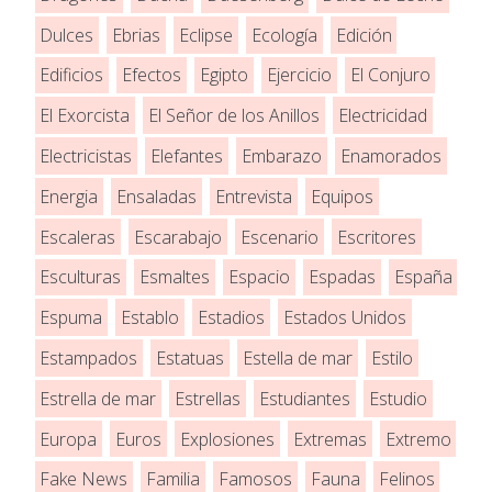
Dulces
Ebrias
Eclipse
Ecología
Edición
Edificios
Efectos
Egipto
Ejercicio
El Conjuro
El Exorcista
El Señor de los Anillos
Electricidad
Electricistas
Elefantes
Embarazo
Enamorados
Energia
Ensaladas
Entrevista
Equipos
Escaleras
Escarabajo
Escenario
Escritores
Esculturas
Esmaltes
Espacio
Espadas
España
Espuma
Establo
Estadios
Estados Unidos
Estampados
Estatuas
Estella de mar
Estilo
Estrella de mar
Estrellas
Estudiantes
Estudio
Europa
Euros
Explosiones
Extremas
Extremo
Fake News
Familia
Famosos
Fauna
Felinos