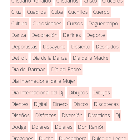
Cristiano Ronaldo
Cristianos
Cristo
Cruceros
Cruz
Cuadros
Cuba
Cuchillos
Cuerpo
Cultura
Curiosidades
Cursos
Daguerrotipo
Danza
Decoración
Delfines
Deporte
Deportistas
Desayuno
Desierto
Desnudos
Detroit
Día de la Danza
Día de la Madre
Día del Barman
Día del Padre
Día Internacional de la Mujer
Día Internacional del Dj
Dibujitos
Dibujos
Dientes
Digital
Dinero
Discos
Discotecas
Diseños
Disfraces
Diversión
Divertidas
Dj
Dodge
Dolares
Dólares
Don Ramón
Dragones
Ducha
Duesenberg
Dulce de Leche