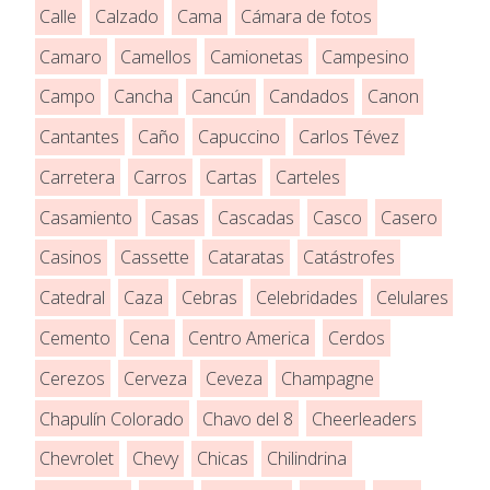
Calle
Calzado
Cama
Cámara de fotos
Camaro
Camellos
Camionetas
Campesino
Campo
Cancha
Cancún
Candados
Canon
Cantantes
Caño
Capuccino
Carlos Tévez
Carretera
Carros
Cartas
Carteles
Casamiento
Casas
Cascadas
Casco
Casero
Casinos
Cassette
Cataratas
Catástrofes
Catedral
Caza
Cebras
Celebridades
Celulares
Cemento
Cena
Centro America
Cerdos
Cerezos
Cerveza
Ceveza
Champagne
Chapulín Colorado
Chavo del 8
Cheerleaders
Chevrolet
Chevy
Chicas
Chilindrina