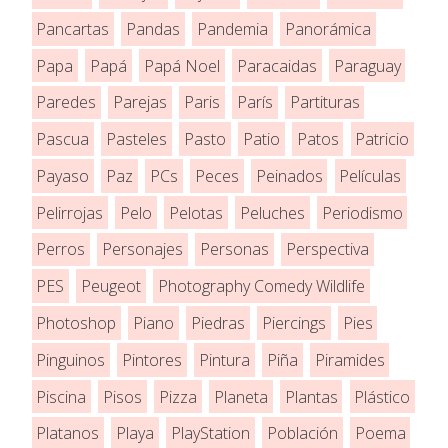
Pancartas
Pandas
Pandemia
Panorámica
Papa
Papá
Papá Noel
Paracaidas
Paraguay
Paredes
Parejas
Paris
París
Partituras
Pascua
Pasteles
Pasto
Patio
Patos
Patricio
Payaso
Paz
PCs
Peces
Peinados
Películas
Pelirrojas
Pelo
Pelotas
Peluches
Periodismo
Perros
Personajes
Personas
Perspectiva
PES
Peugeot
Photography Comedy Wildlife
Photoshop
Piano
Piedras
Piercings
Pies
Pinguinos
Pintores
Pintura
Piña
Piramides
Piscina
Pisos
Pizza
Planeta
Plantas
Plástico
Platanos
Playa
PlayStation
Población
Poema