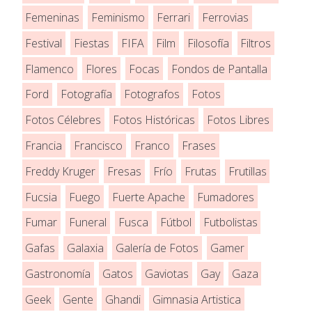
Femeninas
Feminismo
Ferrari
Ferrovias
Festival
Fiestas
FIFA
Film
Filosofía
Filtros
Flamenco
Flores
Focas
Fondos de Pantalla
Ford
Fotografía
Fotografos
Fotos
Fotos Célebres
Fotos Históricas
Fotos Libres
Francia
Francisco
Franco
Frases
Freddy Kruger
Fresas
Frío
Frutas
Frutillas
Fucsia
Fuego
Fuerte Apache
Fumadores
Fumar
Funeral
Fusca
Fútbol
Futbolistas
Gafas
Galaxia
Galería de Fotos
Gamer
Gastronomía
Gatos
Gaviotas
Gay
Gaza
Geek
Gente
Ghandi
Gimnasia Artistica