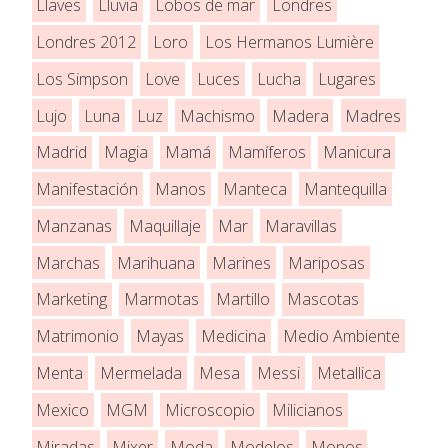
Llaves
Lluvia
Lobos de mar
Londres
Londres 2012
Loro
Los Hermanos Lumière
Los Simpson
Love
Luces
Lucha
Lugares
Lujo
Luna
Luz
Machismo
Madera
Madres
Madrid
Magia
Mamá
Mamíferos
Manicura
Manifestación
Manos
Manteca
Mantequilla
Manzanas
Maquillaje
Mar
Maravillas
Marchas
Marihuana
Marines
Mariposas
Marketing
Marmotas
Martillo
Mascotas
Matrimonio
Mayas
Medicina
Medio Ambiente
Menta
Mermelada
Mesa
Messi
Metallica
Mexico
MGM
Microscopio
Milicianos
Miradas
Mixer
Moda
Modelos
Monos