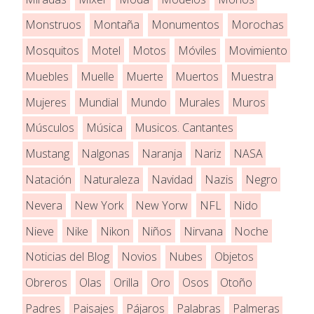
Monstruos
Montaña
Monumentos
Morochas
Mosquitos
Motel
Motos
Móviles
Movimiento
Muebles
Muelle
Muerte
Muertos
Muestra
Mujeres
Mundial
Mundo
Murales
Muros
Músculos
Música
Musicos. Cantantes
Mustang
Nalgonas
Naranja
Nariz
NASA
Natación
Naturaleza
Navidad
Nazis
Negro
Nevera
New York
New Yorw
NFL
Nido
Nieve
Nike
Nikon
Niños
Nirvana
Noche
Noticias del Blog
Novios
Nubes
Objetos
Obreros
Olas
Orilla
Oro
Osos
Otoño
Padres
Paisajes
Pájaros
Palabras
Palmeras