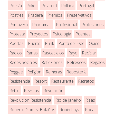
Poesía
Poker
Polaroid
Política
Portugal
Postres
Pradera
Premios
Preservativos
Primavera
Proclamas
Profesional
Profesiones
Protesta
Proyectos
Psicología
Puentes
Puertas
Puerto
Punk
Punta del Este
Quico
Radios
Ranas
Rascacielos
Rayo
Reciclar
Redes Sociales
Reflexiones
Refrescos
Regalos
Reggae
Religion
Remeras
Repostería
Resistencia
Resort
Restaurante
Retratos
Retro
Revistas
Revolución
Revolución Resistencia
Río de Janeiro
Risas
Roberto Gomez Bolaños
Robin Layla
Rocas