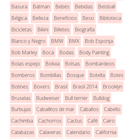
Basura
Batman
Bebés
Bebidas
Beisball
Bélgica
Belleza
Beneficios
Beso
Biblioteca
Bicicletas
Bikini
Billetes
Biografía
Blanco y Negro
BMW
BMX
Bob Esponja
Bob Marley
Boca
Bodas
Body Painting
Bolas espejo
Bolivia
Bolsas
Bombardeos
Bomberos
Bombillas
Bosque
Botella
Botes
Botines
Boxers
Brasil
Brasil 2014
Brooklyn
Bruselas
Budweiser
Bull terrier
Bulldog
Burbujas
Caballitos de mar
Caballos
Cabello
Cachimba
Cachorros
Cactus
Café
Cairo
Calabazas
Calaveras
Calendario
California